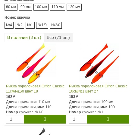
80 мм
90 мм
100 мм
110 мм
120 мм
Номер крючка
№4
№2
№1
№1/0
№2/0
В наличии (
3
шт.)
Все (
71
шт.)
Рыбка поролоновая Grifon Classic
Рыбка поролоновая Grifon Classic
11см/№1/0 цвет 18
10см/№1 цвет 27
162
153
₽
₽
Длина приманки:
110 мм
Длина приманки:
100 мм
Длина приманки, мм:
110
Длина приманки, мм:
100
Номер крючка:
№1/0
Номер крючка:
№1