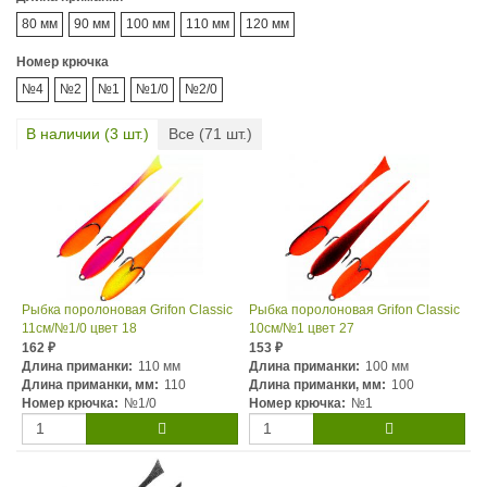
80 мм
90 мм
100 мм
110 мм
120 мм
Номер крючка
№4
№2
№1
№1/0
№2/0
В наличии (
3
шт.)
Все (
71
шт.)
Рыбка поролоновая Grifon Classic
Рыбка поролоновая Grifon Classic
11см/№1/0 цвет 18
10см/№1 цвет 27
162
153
₽
₽
Длина приманки:
110 мм
Длина приманки:
100 мм
Длина приманки, мм:
110
Длина приманки, мм:
100
Номер крючка:
№1/0
Номер крючка:
№1