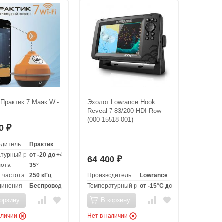
Практик 7 Маяк WI-
Эхолот Lowrance Hook
Reveal 7 83/200 HDI Row
(000-15518-001)
00
₽
одитель
Практик
турный режим эксплуатации
от -20 до +40 °C
64 400
₽
лота
35°
 частота
250 кГц
Производитель
Lowrance
динения
Беспроводной
Температурный режим эксплуатации
от -15°C до +55°C
орзину
В корзину
аличии
Нет в наличии