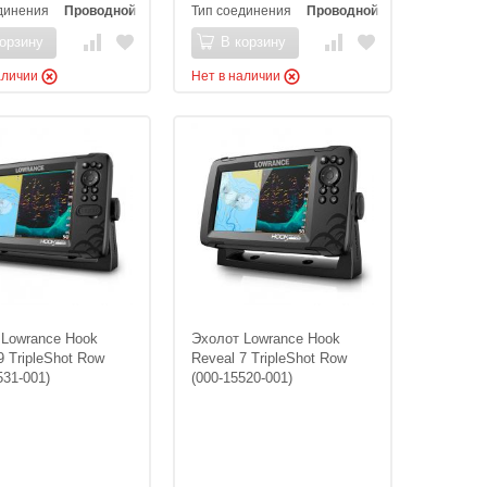
динения
Проводной
Тип соединения
Проводной
орзину
В корзину
аличии
Нет в наличии
 Lowrance Hook
Эхолот Lowrance Hook
9 TripleShot Row
Reveal 7 TripleShot Row
531-001)
(000-15520-001)