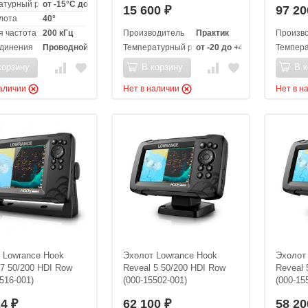
атурный режим эксплуатации
от -15°C до +55°C
15 600
97 2
₽
лота
40°
я частота
200 кГц
Производитель
Практик
Произв
единения
Проводной
Температурный режим эксплуатации
от -20 до +40 °C
Темпера
корзину
В корзину
В к
наличии
Нет в наличии
Нет в н
 Lowrance Hook
Эхолот Lowrance Hook
Эхолот
 7 50/200 HDI Row
Reveal 5 50/200 HDI Row
Reveal 
516-001)
(000-15502-001)
(000-15
24
62 100
58 2
₽
₽