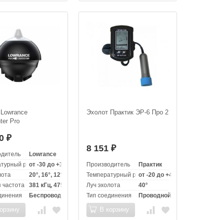
 Lowrance
Эхолот Практик ЭР-6 Про 2
ter Pro
90
₽
8 151
₽
одитель
Lowrance
турный режим эксплуатации
от -30 до +35 °C
Производитель
Практик
лота
20°, 16°, 12°
Температурный режим эксплуатации
от -20 до +40 °C
 частота
381 кГц, 475 кГц, 675 кГц
Луч эхолота
40°
динения
Беспроводной
Тип соединения
Проводной
орзину
В корзину