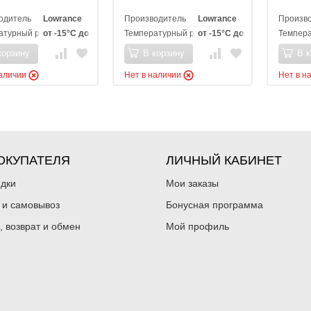
одитель
Lowrance
Производитель
Lowrance
Произв
атурный режим эксплуатации
от -15°C до +55°C
Температурный режим эксплуатации
от -15°C до +55°C
Темпера
корзину
В корзину
В к
наличии
Нет в наличии
Нет в н
ОКУПАТЕЛЯ
ЛИЧНЫЙ КАБИНЕТ
идки
Мои заказы
 и самовывоз
Бонусная программа
, возврат и обмен
Мой профиль