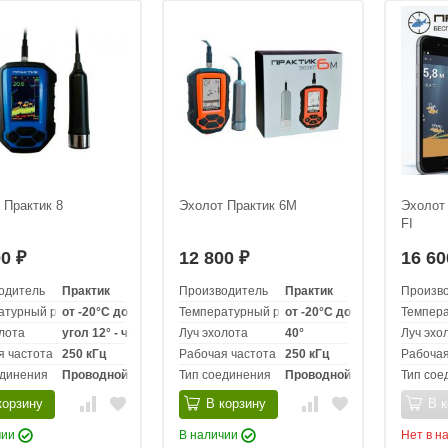
 Практик 8
Эхолот Практик 6M
Эхолот 
FI
00
12 800
16 6
₽
₽
одитель
Практик
Производитель
Практик
Произв
атурный режим эксплуатации
от -20°C до +60°С
Температурный режим эксплуатации
от -20°C до +60°С
Темпера
лота
угол 12° - частота 300 кГц, угол 35° - частота 500 кГц
Луч эхолота
40°
Луч эхо
я частота
250 кГц
Рабочая частота
250 кГц
Рабочая
единения
Проводной
Тип соединения
Проводной
Тип сое
корзину
В корзину
В к
чии
В наличии
Нет в н