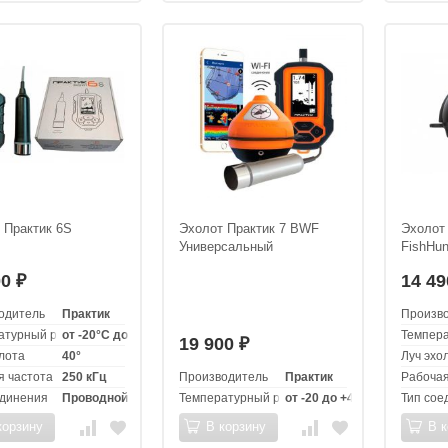
 Практик 6S
Эхолот Практик 7 BWF
Эхолот
Универсальный
FishHun
00
14 4
₽
одитель
Практик
Произв
атурный режим эксплуатации
от -20°C до +60°С
Темпера
19 900
₽
лота
40°
Луч эхо
я частота
250 кГц
Производитель
Практик
Рабочая
единения
Проводной
Температурный режим эксплуатации
от -20 до +40 °C
Тип сое
корзину
В корзину
В к