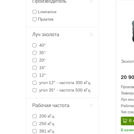
Производитель
Lowrance
Практик
Луч эхолота
40°
35°
20°
Эхолот
16°
12°
20 9
угол 12° - частота 300 кГц
Произв
угол 35° - частота 500 кГц
Темпер
Луч эхо
Рабочая частота
Рабоча
Тип со
200 кГц
В 
250 кГц
В нали
381 кГц