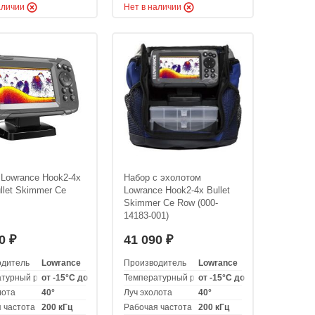
аличии
Нет в наличии
 Lowrance Hook2-4x
Набор с эхолотом
let Skimmer Ce
Lowrance Hook2-4x Bullet
Skimmer Ce Row (000-
14183-001)
40
41 090
₽
₽
одитель
Lowrance
Производитель
Lowrance
турный режим эксплуатации
от -15°C до +55°C
Температурный режим эксплуатации
от -15°C до +55°C
лота
40°
Луч эхолота
40°
 частота
200 кГц
Рабочая частота
200 кГц