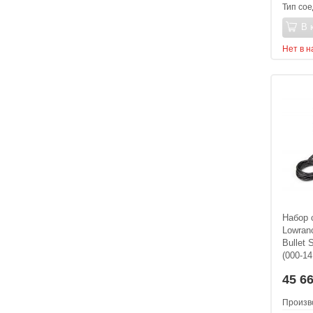
Тип со
В 
Нет в 
Набор 
Lowran
Bullet
(000-14
45 6
Произв