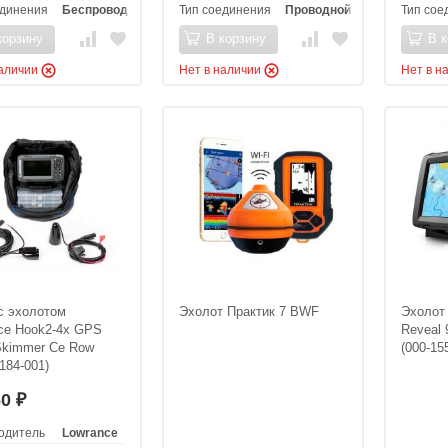
единения
Беспроводной
Тип соединения
Проводной
Тип сое
корзину
В корзину
В к
наличии
Нет в наличии
Нет в н
с эхолотом
Эхолот Практик 7 BWF
Эхолот
ce Hook2-4x GPS
Reveal 
 Skimmer Ce Row
(000-15
184-001)
60
₽
одитель
Lowrance