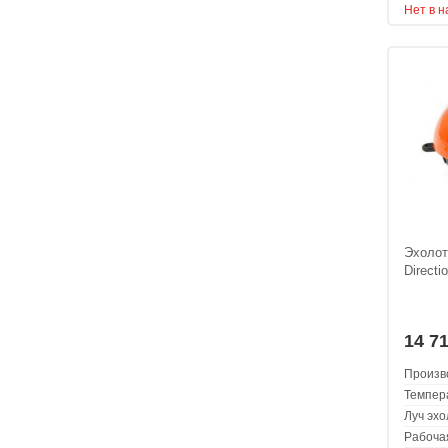
Нет в 
Эхолот
Directi
14 7
Произв
Темпер
Луч эхо
Рабоча