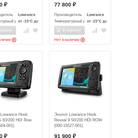
00
77 800
₽
₽
одитель
Lowrance
Производитель
Lowrance
турный режим эксплуатации
от -15°C до +55°C
Температурный режим эксплуатации
от -15°C до +55°C
орзину
В корзину
аличии
Нет в наличии
 Lowrance Hook
Эхолот Lowrance Hook
5 83/200 HDI Row
Reveal 9 50/200 HDI ROW
504-001)
(000-15527-001)
00
91 900
₽
₽