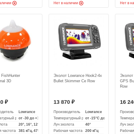
наличии
Нет в наличии
Нет в н
 FishHunter
Эхолот Lowrance Hook2-4x
Эхолот
onal 3D
Bullet Skimmer Ce Row
GPS Bul
Row
10
13 870
16 2
₽
₽
одитель
Lowrance
Производитель
Lowrance
Произв
атурный режим эксплуатации
от -30 до +35 °C
Температурный режим эксплуатации
от -15°C до +55°C
Темпера
лота
20°, 16°, 12°
Луч эхолота
40°
Луч эхо
я частота
381 кГц, 475 кГц, 675 кГц
Рабочая частота
200 кГц
Рабочая