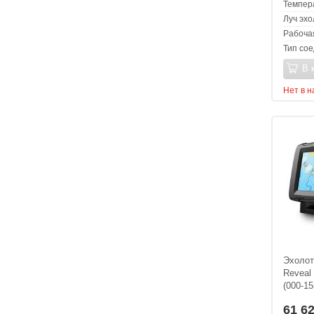
Темпер
Луч эхо
Рабоча
Тип со
В 
Нет в 
Эхолот
Reveal
(000-15
61 6