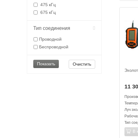
475 кГц
675 кГц
Тип соединения
Проводной
Беспроводной
Очистить
Эхолот
11 3
Произв
Темпер
Луч эхо
Рабоча
Тип со
В 