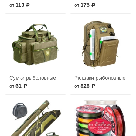
113
175
от
от
Р
Р
Сумки рыболовные
Рюкзаки рыболовные
61
828
от
от
Р
Р