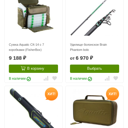
Сумка Aquatic СК-14 с 7
Удилище болонское Brain
коробками (FisherBox)
Phantom bolo
9 188
6 970
от
₽
₽
В корзину
Выбрать
В наличии
В наличии
ХИТ!
ХИТ!