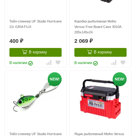
Тейл-спиннер UF Studio Hurricane
Коробка рыболовная Meiho
21г GRIA FUJI
Versus Free Board Case 3010A
205х145х24
400
2 069
₽
₽
В корзину
В корзину
В наличии
В наличии
NEW!
NEW!
Тейл-спиннер UF Studio Hurricane
Ящик рыболовный Meiho Versus