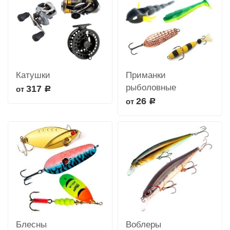
Катушки
Приманки
рыболовные
317
от
Р
26
от
Р
Блесны
Воблеры