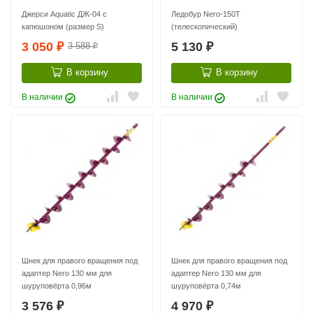
Джерси Аquatic ДЖ-04 с
Ледобур Nero-150Т
капюшоном (размер S)
(телескопический)
3 050
5 130
3 588
₽
₽
₽
В корзину
В корзину
В наличии
В наличии
Шнек для правого вращения под
Шнек для правого вращения под
адаптер Nero 130 мм для
адаптер Nero 130 мм для
шуруповёрта 0,96м
шуруповёрта 0,74м
3 576
4 970
₽
₽