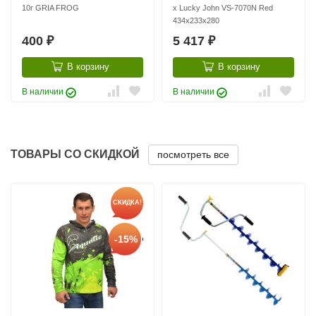
10г GRIA FROG
x Lucky John VS-7070N Red
434x233x280
400
5 417
₽
₽
В корзину
В корзину
В наличии
В наличии
ТОВАРЫ СО СКИДКОЙ
посмотреть все
СКИДКА!
-15%