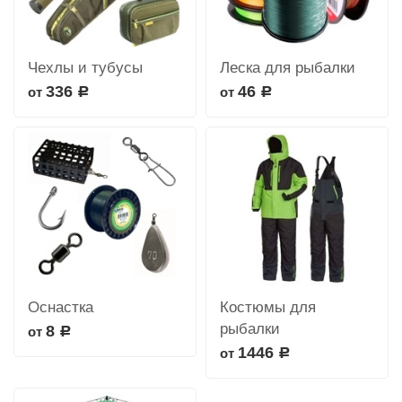
Чехлы и тубусы
Леска для рыбалки
336
46
от
от
Р
Р
Оснастка
Костюмы для
рыбалки
8
от
Р
1446
от
Р