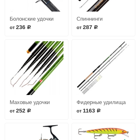
Болонские удочки
Спиннинги
236
287
от
от
Р
Р
Маховые удочки
Фидерные удилища
252
1163
от
от
Р
Р