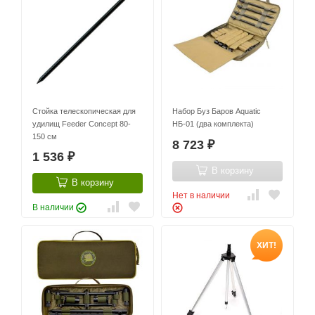
Стойка телескопическая для
Набор Буз Баров Aquatic
удилищ Feeder Concept 80-
НБ-01 (два комплекта)
150 см
8 723
₽
1 536
₽
В корзину
В корзину
Нет в наличии
В наличии
ХИТ!