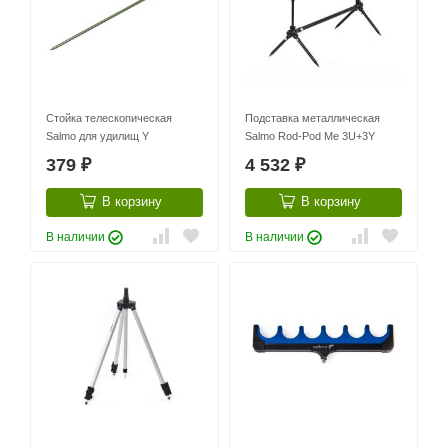
Стойка телескопическая
Подставка металлическая
Salmo для удилищ Y
Salmo Rod-Pod Me 3U+3Y
379
4 532
₽
₽
В корзину
В корзину
В наличии
В наличии