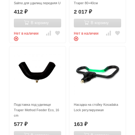
Salmo для удилищ передняя U
Traper 80+40см
412
2 017
₽
₽
В корзину
В корзину
Нет в наличии
Нет в наличии
Подставка под удилище
Насадка на стойку Kosadaka
Traper Method Feeder Eco, 16
Lock регулируемая
cm
577
163
₽
₽