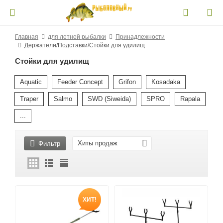
Главная
для летней рыбалки
Принадлежности
Держатели/Подставки/Стойки для удилищ
Стойки для удилищ
Aquatic
Feeder Concept
Grifon
Kosadaka
Traper
Salmo
SWD (Siweida)
SPRO
Rapala
...
Хиты продаж
Фильтр
ХИТ!