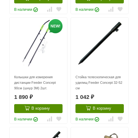
В наличии
В наличии
NEW!
Колышки для измерения
Стойка телескопическая для
дистанции Feeder Concept
удилищ Feeder Concept 32-52
90см (шнур 3М) 2шт.
см
1 890
1 042
₽
₽
В корзину
В корзину
В наличии
В наличии