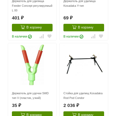
Держатель для удилища
Держатель для удилища
Feeder Concept регулируемый
Kosadaka Y-тип
L 00
401
69
₽
₽
В корзину
В корзину
В наличии
В наличии
Держатель для удочки SWD
Стойка для удилищ Kosadaka
тип V (пластик, узкий)
Rod Pod Condor
35
2 036
₽
₽
В корзину
В корзину