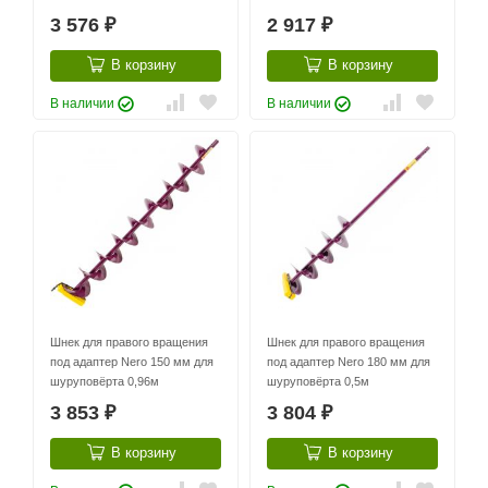
3 576
2 917
₽
₽
В корзину
В корзину
В наличии
В наличии
Шнек для правого вращения
Шнек для правого вращения
под адаптер Nero 150 мм для
под адаптер Nero 180 мм для
шуруповёрта 0,96м
шуруповёрта 0,5м
3 853
3 804
₽
₽
В корзину
В корзину