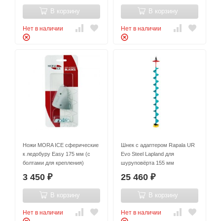
В корзину
В корзину
Нет в наличии
Нет в наличии
Ножи MORA ICE сферические
Шнек с адаптером Rapala UR
к ледобуру Easy 175 мм (с
Evo Steel Lapland для
болтами для крепления)
шуруповёрта 155 мм
3 450
25 460
₽
₽
В корзину
В корзину
Нет в наличии
Нет в наличии