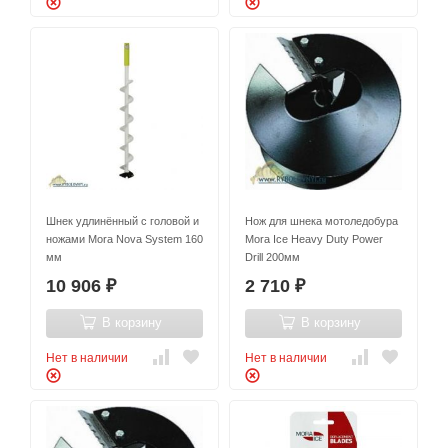
Шнек удлинённый с головой и
Нож для шнека мотоледобура
ножами Mora Nova System 160
Mora Ice Heavy Duty Power
мм
Drill 200мм
10 906
2 710
₽
₽
В корзину
В корзину
Нет в наличии
Нет в наличии