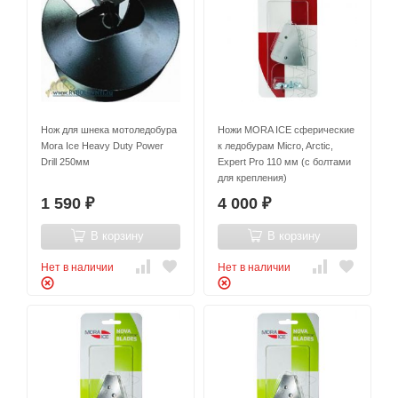
Нож для шнека мотоледобура
Ножи MORA ICE сферические
Mora Ice Heavy Duty Power
к ледобурам Micro, Arctic,
Drill 250мм
Expert Pro 110 мм (с болтами
для крепления)
1 590
4 000
₽
₽
В корзину
В корзину
Нет в наличии
Нет в наличии