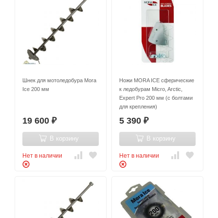
Шнек для мотоледобура Mora
Ножи MORA ICE сферические
Ice 200 мм
к ледобурам Micro, Arctic,
Expert Pro 200 мм (с болтами
для крепления)
19 600
5 390
₽
₽
В корзину
В корзину
Нет в наличии
Нет в наличии