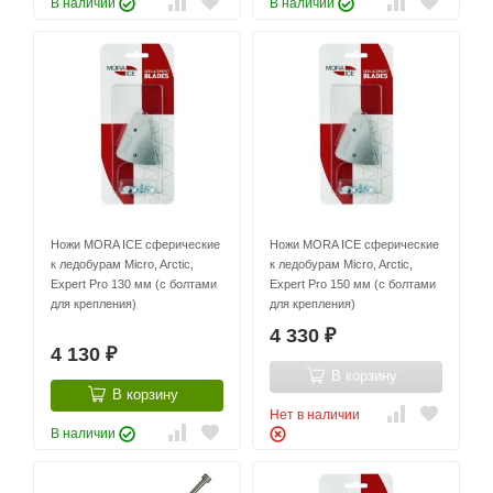
В наличии
В наличии
Ножи MORA ICE сферические
Ножи MORA ICE сферические
к ледобурам Micro, Arctic,
к ледобурам Micro, Arctic,
Expert Pro 130 мм (с болтами
Expert Pro 150 мм (с болтами
для крепления)
для крепления)
4 330
₽
4 130
₽
В корзину
В корзину
Нет в наличии
В наличии