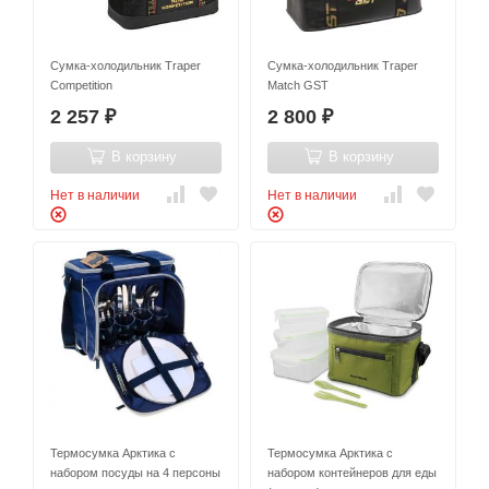
Сумка-холодильник Traper
Сумка-холодильник Traper
Competition
Match GST
2 257
2 800
₽
₽
В корзину
В корзину
Нет в наличии
Нет в наличии
Термосумка Арктика с
Термосумка Арктика с
набором посуды на 4 персоны
набором контейнеров для еды