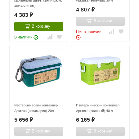
карманами (цвет: синий разм:
Арктика (зеленый) 30 л
40х32х35 см)
4 807
₽
4 383
₽
В корзину
В корзину
Нет в наличии
В наличии
Изотермический контейнер
Изотермический контейнер
Арктика (аквамарин) 20л
Арктика (зеленый) 40 л
5 656
6 165
₽
₽
В корзину
В корзину