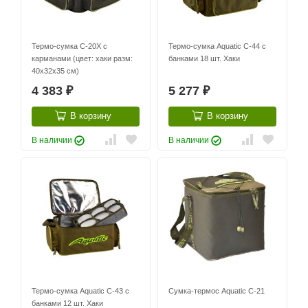
Термо-сумка С-20Х с
Термо-сумка Aquatic С-44 с
карманами (цвет: хаки разм:
банками 18 шт. Хаки
40х32х35 см)
4 383
5 277
₽
₽
В корзину
В корзину
В наличии
В наличии
Термо-сумка Aquatic С-43 с
Сумка-термос Aquatic С-21
банками 12 шт. Хаки