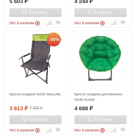
5 603
4 244
₽
₽
В корзину
В корзину
Нет в наличии
Нет в наличии
-50%
Кресло складное Norfin Vaasa Alu
Кресло складное для кемпинга
Norfin Svelvik
3 613
4 688
7 226
₽
₽
₽
В корзину
В корзину
Нет в наличии
Нет в наличии