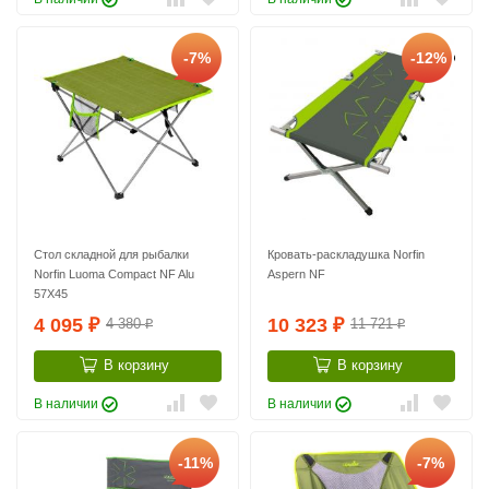
-7%
-12%
Стол складной для рыбалки
Кровать-раскладушка Norfin
Norfin Luoma Compact NF Alu
Aspern NF
57X45
4 095
10 323
4 380
11 721
₽
₽
₽
₽
В корзину
В корзину
В наличии
В наличии
-11%
-7%