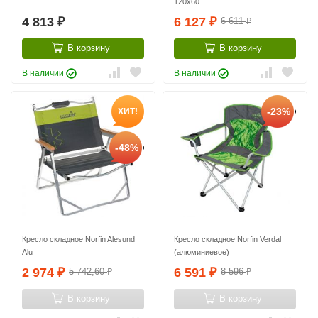
120x60
4 813
6 127
6 611
₽
₽
₽
В корзину
В корзину
В наличии
В наличии
-23%
ХИТ!
-48%
Кресло складное Norfin Alesund
Кресло складное Norfin Verdal
Alu
(алюминиевое)
2 974
6 591
5 742,60
8 596
₽
₽
₽
₽
В корзину
В корзину