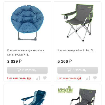
Кресло складное для кемпинга
Кресло складное Norfin Pori Alu
Norfin Svelvik NFL
3 039
5 166
₽
₽
В корзину
В корзину
Нет в наличии
Нет в наличии