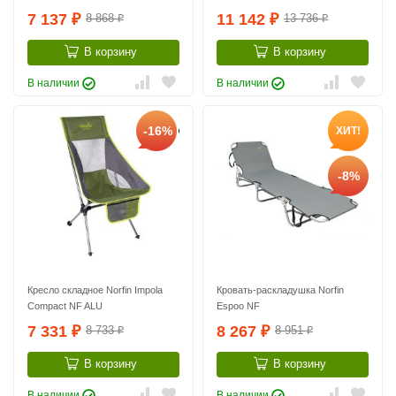
7 137
11 142
8 868
13 736
₽
₽
₽
₽
В корзину
В корзину
В наличии
В наличии
-16%
ХИТ!
-8%
Кресло складное Norfin Impola
Кровать-раскладушка Norfin
Compact NF ALU
Espoo NF
7 331
8 267
8 733
8 951
₽
₽
₽
₽
В корзину
В корзину
В наличии
В наличии