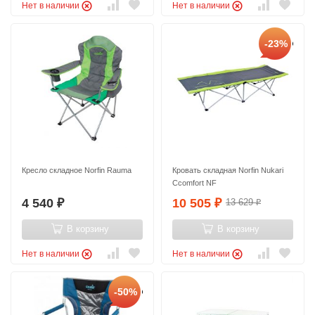
Нет в наличии
Нет в наличии
-23%
Кресло складное Norfin Rauma
Кровать складная Norfin Nukari
Ccomfort NF
4 540
10 505
13 629
₽
₽
₽
В корзину
В корзину
Нет в наличии
Нет в наличии
-50%