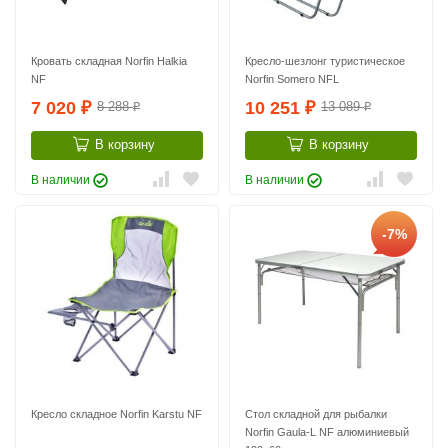
Кровать складная Norfin Halkia
Кресло-шезлонг туристическое
NF
Norfin Somero NFL
7 020
10 251
8 288
13 089
₽
₽
₽
₽
В корзину
В корзину
В наличии
В наличии
-7%
Кресло складное Norfin Karstu NF
Стол складной для рыбалки
Norfin Gaula-L NF алюминиевый