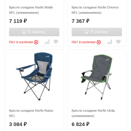
Кресло складное Norfin Molde
Кресло складное Norfin Oriversi
NFL (алюминиевое)
NFL (алюминиевое)
7 119
7 367
₽
₽
В корзину
В корзину
Нет в наличии
Нет в наличии
Кресло складное Norfin Raisio
Кресло складное Norfin Ulvila
NFL
(алюминиевое)
3 084
6 824
₽
₽