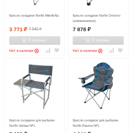
Кресло складное Norfin Mikelli Alu
Кресло складное Norfin Oriversi
(алюминиевое)
3 771
7 878
7 542
₽
₽
₽
В корзину
В корзину
Нет в наличии
Нет в наличии
Кресло складное для рыбалки
Кресло складное для рыбалки
Norfin Vantaa NFL
Norfin Rauma NFL