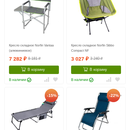
Кресло складное Norfin Vantaa
Кресло складное Norfin Sibbo
(алюминиевое)
Compact NF
7 282
3 027
8 181
3 240
₽
₽
₽
₽
В корзину
В корзину
В наличии
В наличии
-15%
-22%