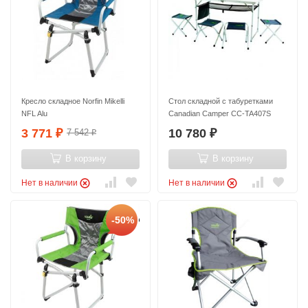
Кресло складное Norfin Mikelli
Стол складной с табуретками
NFL Alu
Canadian Camper CC-TA407S
3 771
10 780
7 542
₽
₽
₽
В корзину
В корзину
Нет в наличии
Нет в наличии
-50%