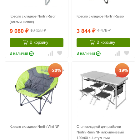
Кресло складное Norfin Risor
Кресло складное Norfin Raisio
(алюминиевое)
9 080
3 844
10 138
4 478
₽
₽
₽
₽
В корзину
В корзину
В наличии
В наличии
-20%
-19%
Кресло складное Norfin Vihti NF
Стол складной для рыбалки
Norfin Runn NF алюминиевый
120x60 с 4 стульями