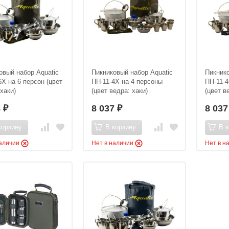
овый набор Aquatic
Пикниковый набор Aquatic
Пикнико
6Х на 6 персон (цвет
ПН-11-4Х на 4 персоны
ПН-11-4
хаки)
(цвет ведра: хаки)
(цвет в
8
8 037
8 03
₽
₽
корзину
В корзину
В к
наличии
Нет в наличии
Нет в н