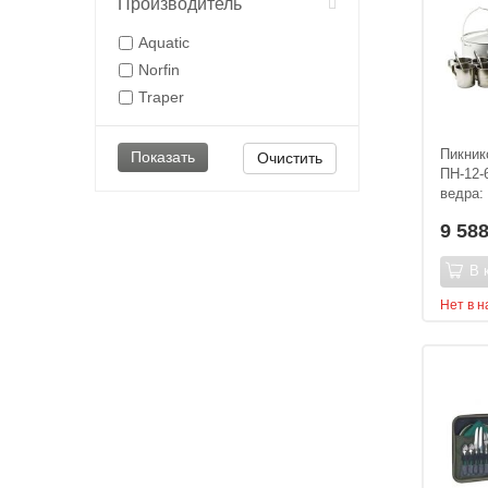
Производитель
Aquatic
Norfin
Traper
Пикник
Очистить
ПН-12-
ведра: 
9 58
В 
Нет в 