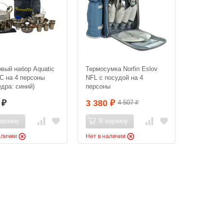
вый набор Aquatic
Термосумка Norfin Eslov
С на 4 персоны
NFL с посудой на 4
едра: синий)
персоны
7
3 380
4 507
₽
₽
₽
орзину
В корзину
аличии
Нет в наличии