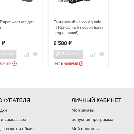
Traper жесткая для
Пикниковый набор Aquatic
а
ПН-12-6С на 6 персон (цвет
ведра: синий)
6
9 588
₽
₽
корзину
В корзину
наличии
Нет в наличии
ОКУПАТЕЛЯ
ЛИЧНЫЙ КАБИНЕТ
идки
Мои заказы
 и самовывоз
Бонусная программа
, возврат и обмен
Мой профиль