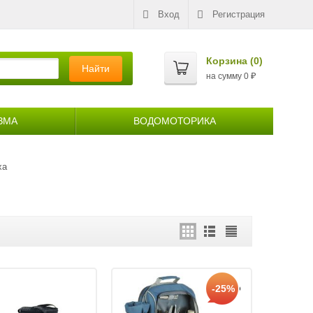
Вход
Регистрация
Корзина (
0
)
Найти
на сумму
0
₽
ЗМА
ВОДОМОТОРИКА
ха
-25%