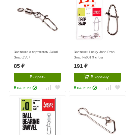
Застежка с вертлюгом Akkoi
Застежки Lucky John Drop
Snap ZV07
Snap №001 9 кг 8шт
85
191
₽
₽
Выбрать
В корзину
В наличии
В наличии