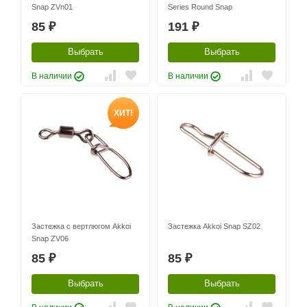
Snap ZVn01
Series Round Snap
85
191
₽
₽
Выбрать
Выбрать
В наличии
В наличии
ХИТ!
Застежка с вертлюгом Akkoi
Застежка Akkoi Snap SZ02
Snap ZV06
85
85
₽
₽
Выбрать
Выбрать