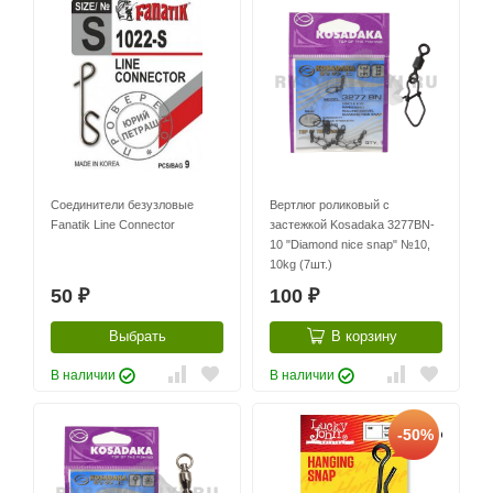
Соединители безузловые
Вертлюг роликовый с
Fanatik Line Connector
застежкой Kosadaka 3277BN-
10 "Diamond nice snap" №10,
10kg (7шт.)
50
100
₽
₽
Выбрать
В корзину
В наличии
В наличии
-50%