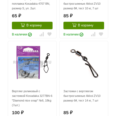
поплавка Kosadaka 4707 BN,
быстросъемные Akkoi ZV10
размер S, уп. 2шт.
размер 8#, тест 10 кг, 7 шт
65
85
₽
₽
В корзину
В корзину
В наличии
В наличии
Вертлюг роликовый с
Застежки с вертлюгом
застежкой Kosadaka 3277BN-6
быстросъемные Akkoi ZV10
"Diamond nice snap" №6, 18kg
размер 6#, тест 14 кг, 7 шт
(7шт.)
100
85
₽
₽