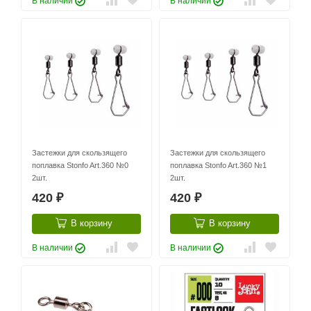
В наличии
В наличии
Застежки для скользящего
Застежки для скользящего
поплавка Stonfo Art.360 №0
поплавка Stonfo Art.360 №1
2шт.
2шт.
420
420
₽
₽
В корзину
В корзину
В наличии
В наличии