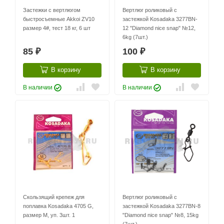
Застежки с вертлюгом
Вертлюг роликовый с
быстросъемные Akkoi ZV10
застежкой Kosadaka 3277BN-
размер 4#, тест 18 кг, 6 шт
12 "Diamond nice snap" №12,
6kg (7шт.)
85
100
₽
₽
В корзину
В корзину
В наличии
В наличии
Скользящий крепеж для
Вертлюг роликовый с
поплавка Kosadaka 4705 G,
застежкой Kosadaka 3277BN-8
размер M, уп. 3шт. 1
"Diamond nice snap" №8, 15kg