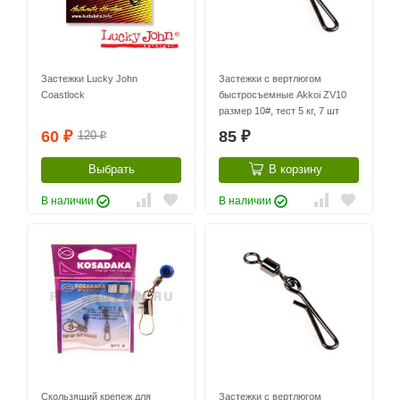
Застежки Lucky John
Застежки с вертлюгом
Coastlock
быстросъемные Akkoi ZV10
размер 10#, тест 5 кг, 7 шт
60
85
120
₽
₽
₽
Выбрать
В корзину
В наличии
В наличии
Скользящий крепеж для
Застежки с вертлюгом