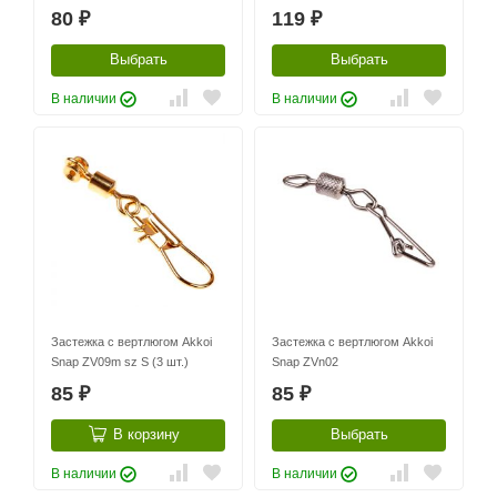
80
119
₽
₽
Выбрать
Выбрать
В наличии
В наличии
Застежка с вертлюгом Akkoi
Застежка с вертлюгом Akkoi
Snap ZV09m sz S (3 шт.)
Snap ZVn02
85
85
₽
₽
В корзину
Выбрать
В наличии
В наличии