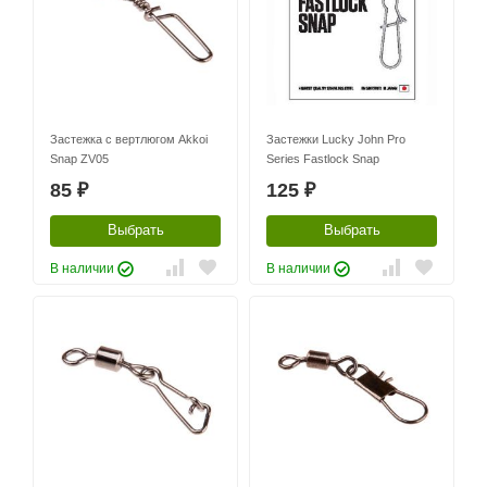
Застежка с вертлюгом Akkoi
Застежки Lucky John Pro
Snap ZV05
Series Fastlock Snap
85
125
₽
₽
Выбрать
Выбрать
В наличии
В наличии