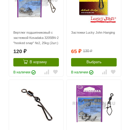
Вертлюг подшипниковый с
Застежки Lucky John Hanging
застежкой Kosadaka 3205BN-2
"hooked snap" №2, 25kg (2шт.)
120
65
130
₽
₽
₽
В корзину
Выбрать
В наличии
В наличии