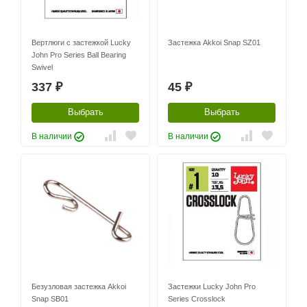
Вертлюги с застежкой Lucky
Застежка Akkoi Snap SZ01
John Pro Series Ball Bearing
Swivel
337
45
₽
₽
Выбрать
Выбрать
В наличии
В наличии
Безузловая застежка Akkoi
Застежки Lucky John Pro
Snap SB01
Series Crosslock