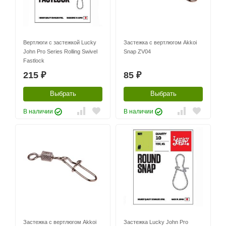
Вертлюги с застежкой Lucky
Застежка с вертлюгом Akkoi
John Pro Series Rolling Swivel
Snap ZV04
Fastlock
215
85
₽
₽
Выбрать
Выбрать
В наличии
В наличии
Застежка с вертлюгом Akkoi
Застежка Lucky John Pro