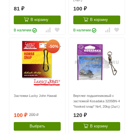
(7шт.)
81
100
₽
₽
В корзину
В корзину
В наличии
В наличии
-50%
Застежки Lucky John Hawaii
Вертлюг подшипниковый с
застежкой Kosadaka 3205BN-4
"hooked snap" №4, 20kg (2шт.)
100
120
200
₽
₽
₽
Выбрать
В корзину