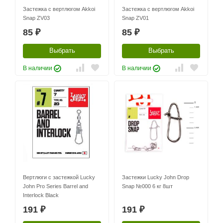
Застежка с вертлюгом Akkoi
Застежка с вертлюгом Akkoi
Snap ZV03
Snap ZV01
85
85
₽
₽
Выбрать
Выбрать
В наличии
В наличии
Вертлюги с застежкой Lucky
Застежки Lucky John Drop
John Pro Series Barrel and
Snap №000 6 кг 8шт
Interlock Black
191
191
₽
₽