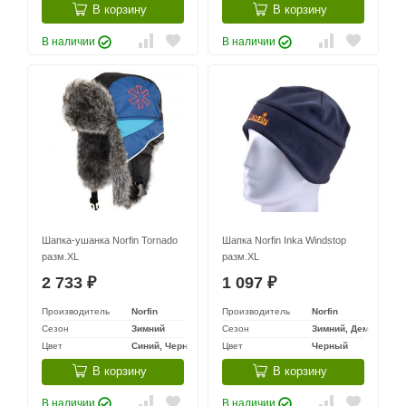
В корзину
В корзину
В наличии
В наличии
Шапка-ушанка Norfin Tornado
Шапка Norfin Inka Windstop
разм.XL
разм.XL
2 733
1 097
₽
₽
Производитель
Norfin
Производитель
Norfin
Сезон
Зимний
Сезон
Зимний, Демисезон
Цвет
Синий, Черный
Цвет
Черный
В корзину
В корзину
В наличии
В наличии