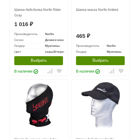
Шапка-бейсболка Norfin Rider
Шапка-маска Norfin Knitted
Gray
1 016
₽
Производитель
Norfin
465
₽
Сезон
Демисезонный
Гендер
Мужчины
Производитель
Norfin
Цвет
серый/черный
Гендер
Мужчины
Выбрать
Выбрать
В наличии
В наличии