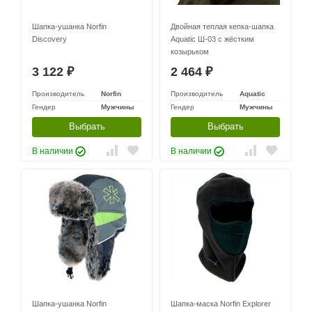
Шапка-ушанка Norfin
Двойная теплая кепка-шапка
Discovery
Aquatic Ш-03 с жёстким
козырьком
3 122
2 464
₽
₽
Производитель
Norfin
Производитель
Aquatic
Гендер
Мужчины
Гендер
Мужчины
Выбрать
Выбрать
В наличии
В наличии
Шапка-ушанка Norfin
Шапка-маска Norfin Explorer