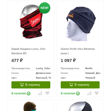
NEW!
Шарф-бандана Lucky John
Шапка Norfin Inka Windstop
Bandana BR
разм.L
477
1 097
₽
₽
Производитель
Lucky John
Производитель
Norfin
Сезон
Демисезонный
Сезон
Зимний, Демисезон
Цвет
Красный, Черный
Цвет
Черный
В корзину
В корзину
В наличии
В наличии