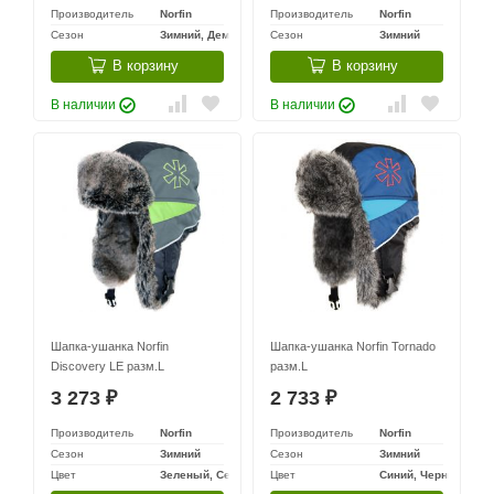
Производитель
Norfin
Производитель
Norfin
Сезон
Зимний, Демисезонный
Сезон
Зимний
В корзину
В корзину
В наличии
В наличии
Шапка-ушанка Norfin
Шапка-ушанка Norfin Tornado
Discovery LE разм.L
разм.L
3 273
2 733
₽
₽
Производитель
Norfin
Производитель
Norfin
Сезон
Зимний
Сезон
Зимний
Цвет
Зеленый, Серый, Черный
Цвет
Синий, Черный