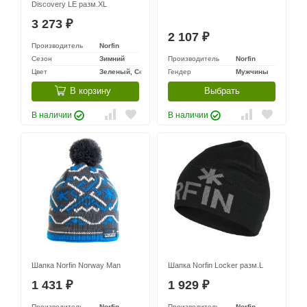
Discovery LE разм.XL
3 273
₽
2 107
₽
Производитель
Norfin
Сезон
Зимний
Производитель
Norfin
Цвет
Зеленый, Серый, Черный
Гендер
Мужчины
В корзину
Выбрать
В наличии
В наличии
Шапка Norfin Norway Man
Шапка Norfin Locker разм.L
1 431
1 929
₽
₽
Производитель
Norfin
Производитель
Norfin