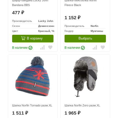
Шарф-бандана Lucky John
Шапка-бейсболка Norfin
Bandana BBS
Fleece Black
477
₽
1 152
₽
Производитель
Lucky John
Сезон
Демисезонный
Производитель
Norfin
Цвет
Красный, Черный
Гендер
Мужчины
В корзину
Выбрать
В наличии
В наличии
Шапка Norfin Tornado разм.XL
Шапка Norfin Zero разм.XL
1 511
1 965
₽
₽