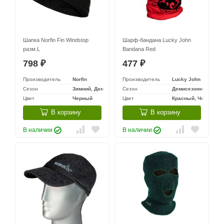
Шапка Norfin Fin Windstop
Шарф-бандана Lucky John
разм.L
Bandana Red
798
477
₽
₽
Производитель
Norfin
Производитель
Lucky John
Сезон
Зимний, Демисезонный
Сезон
Демисезонный
Цвет
Черный
Цвет
Красный, Черный
В корзину
В корзину
В наличии
В наличии