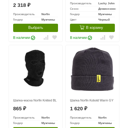
Производитель
Lucky John
2 318
₽
Сезон
Демисезонный
Производитель
Norfin
Гендер
Мужчины
Гендер
Мужчины
Цвет
Черный
Выбрать
В корзину
В наличии
В наличии
Шапка-маска Norfin Knitted BL
Шапка Norfin Kobold Warm GY
865
1 620
₽
₽
Производитель
Norfin
Производитель
Norfin
Гендер
Мужчины
Гендер
Мужчины