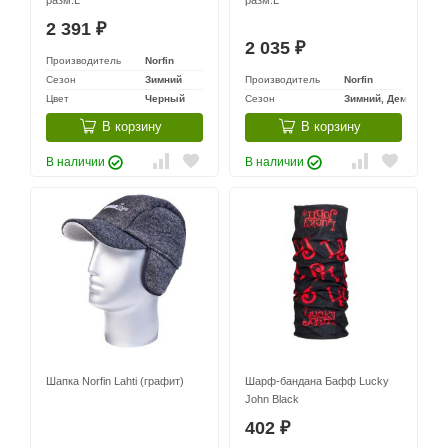
разм.L
разм.L
2 391
₽
2 035
₽
Производитель
Norfin
Сезон
Зимний
Производитель
Norfin
Цвет
Черный
Сезон
Зимний, Демисезон
В корзину
В корзину
В наличии
В наличии
Шапка Norfin Lahti (графит)
Шарф-бандана Бафф Lucky
John Black
402
₽