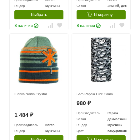
Гендер
Мужчины
Сезон
Зимний, Демисезон
Выбрать
В корзину
В наличии
В наличии
Шапка Norfin Crystal
Баф Rapala Lure Camo
980
₽
Производитель
Rapala
1 484
₽
Сезон
Демисезонный
Производитель
Norfin
Гендер
Мужчины
Гендер
Мужчины
Цвет
Камуфляжный
Выбрать
В корзину