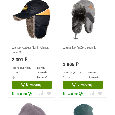
Шапка-ушанка Norfin Atlantis
Шапка Norfin Zero разм.L
разм.XL
2 391
₽
1 965
₽
Производитель
Norfin
Сезон
Зимний
Производитель
Norfin
Цвет
Черный
Сезон
Зимний
В корзину
В корзину
В наличии
В наличии