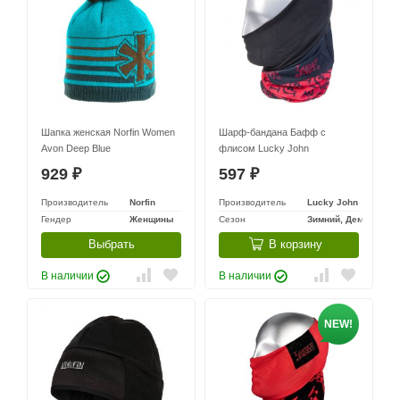
Шапка женская Norfin Women
Шарф-бандана Бафф с
Avon Deep Blue
флисом Lucky John
929
597
₽
₽
Производитель
Norfin
Производитель
Lucky John
Гендер
Женщины
Сезон
Зимний, Демисезон
Выбрать
В корзину
В наличии
В наличии
NEW!