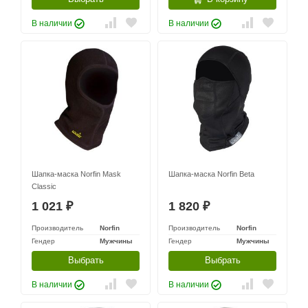
В наличии
В наличии
Шапка-маска Norfin Mask
Шапка-маска Norfin Beta
Classic
1 021
1 820
₽
₽
Производитель
Norfin
Производитель
Norfin
Гендер
Мужчины
Гендер
Мужчины
Выбрать
Выбрать
В наличии
В наличии