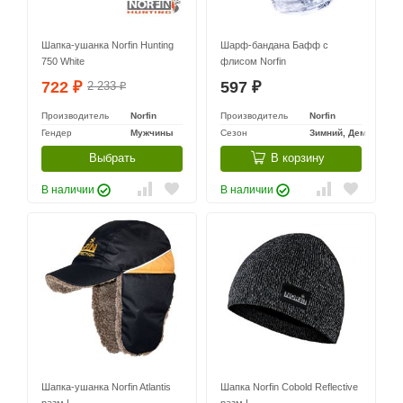
Шапка-ушанка Norfin Hunting
Шарф-бандана Бафф с
750 White
флисом Norfin
722
597
2 233
₽
₽
₽
Производитель
Norfin
Производитель
Norfin
Гендер
Мужчины
Сезон
Зимний, Демисезон
Выбрать
В корзину
В наличии
В наличии
Шапка-ушанка Norfin Atlantis
Шапка Norfin Cobold Reflective