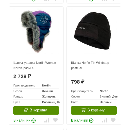
Шапка-ушанка Norfin Women
Шапка Norfin Fin Windstop
Nordic разм.XL
разм.XL
2 728
₽
798
₽
Производитель
Norfin
Сезон
Зимний
Производитель
Norfin
Гендер
Женщины
Сезон
Зимний, Демисезон
Цвет
Розовый, Синий, Фиолетовый
Цвет
Черный
В корзину
В корзину
В наличии
В наличии