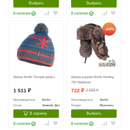
Выбрать
Выбрать
В наличии
В наличии
-64%
Шапка Norfin Tornado разм.L
Шапка-ушанка Norfin Hunting
750 Staidness
1 511
722
2 023
₽
₽
₽
Производитель
Norfin
Производитель
Norfin
Сезон
Зимний, Демисезонный
Гендер
Мужчины
В корзину
Выбрать
В наличии
В наличии