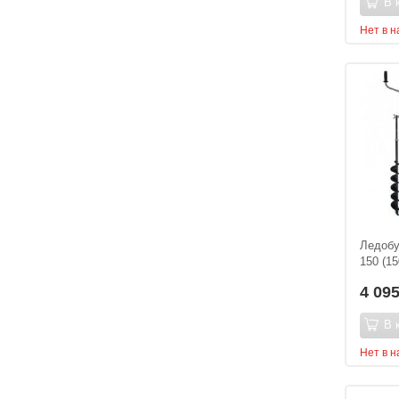
В 
Нет в 
Ледобу
150 (1
4 09
В 
Нет в 