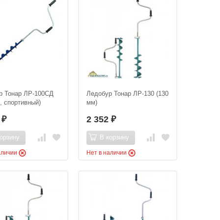
р Тонар ЛР-100СД
Ледобур Тонар ЛР-130 (130
, спортивный)
мм)
7
2 352
₽
₽
орзину
В корзину
аличии
Нет в наличии