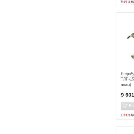
Нет в 
Ледобу
ТЛР-15
ножа)
9 60
В 
Нет в 