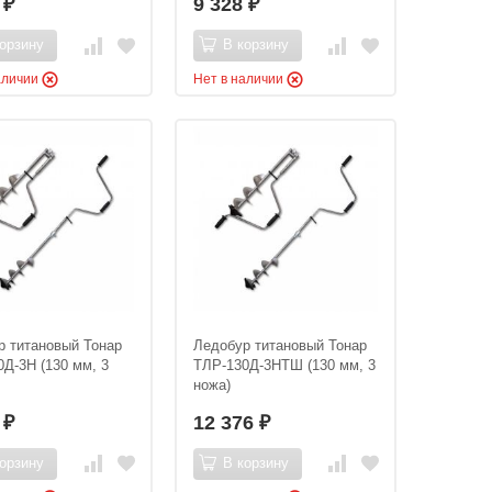
5
9 328
₽
₽
орзину
В корзину
аличии
Нет в наличии
р титановый Тонар
Ледобур титановый Тонар
Д-3Н (130 мм, 3
ТЛР-130Д-3НТШ (130 мм, 3
ножа)
8
12 376
₽
₽
орзину
В корзину