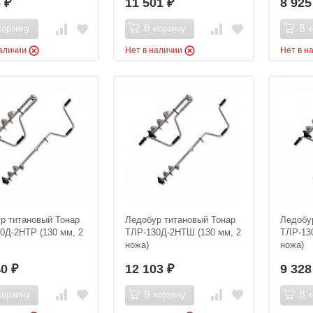
6
11 501
8 92
₽
₽
корзину
В корзину
В к
наличии
Нет в наличии
Нет в н
р титановый Тонар
Ледобур титановый Тонар
Ледобу
0Д-2НТР (130 мм, 2
ТЛР-130Д-2НТШ (130 мм, 2
ТЛР-130
ножа)
ножа)
40
12 103
9 32
₽
₽
корзину
В корзину
В к