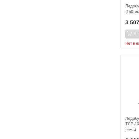
Ледобу
(150 м
3 50
В 
Нет в 
Ледобу
ТЛР-10
ножа)