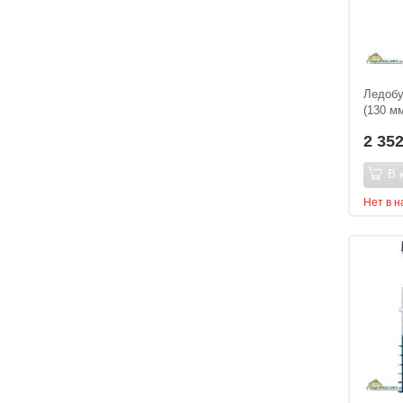
Ледобу
(130 м
2 35
В 
Нет в 