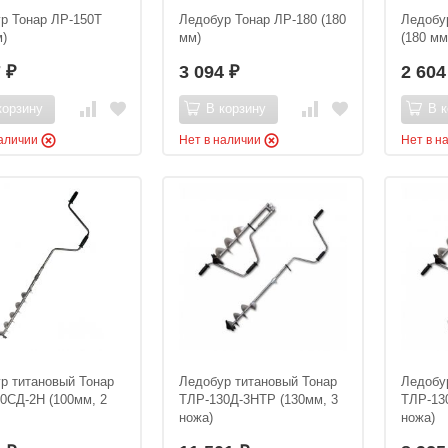
р Тонар ЛР-150Т
Ледобур Тонар ЛР-180 (180
Ледобу
м)
мм)
(180 мм
7
3 094
2 60
₽
₽
корзину
В корзину
В к
наличии
Нет в наличии
Нет в н
р титановый Тонар
Ледобур титановый Тонар
Ледобу
0СД-2Н (100мм, 2
ТЛР-130Д-3НТР (130мм, 3
ТЛР-13
ножа)
ножа)