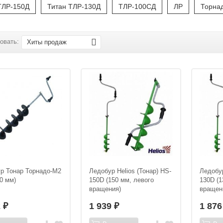
ТЛР-150Д
Титан ТЛР-130Д
ТЛР-100СД
ЛР
Торна
овать:
Хиты продаж
р Тонар Торнадо-М2
Ледобур Helios (Тонар) HS-
Ледобур
30 мм)
150D (150 мм, левого
130D (1
вращения)
вращен
2
1 939
1 87
₽
₽