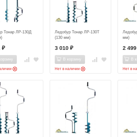
р Тонар ЛР-130Д
Ледобур Тонар ЛР-130Т
Ледобур
м)
(130 мм)
мм)
2
3 010
2 49
₽
₽
корзину
В корзину
В к
наличии
Нет в наличии
Нет в н