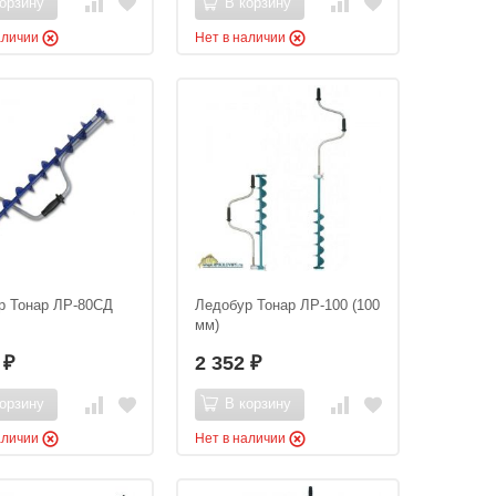
орзину
В корзину
аличии
Нет в наличии
р Тонар ЛР-80СД
Ледобур Тонар ЛР-100 (100
мм)
9
2 352
₽
₽
орзину
В корзину
аличии
Нет в наличии