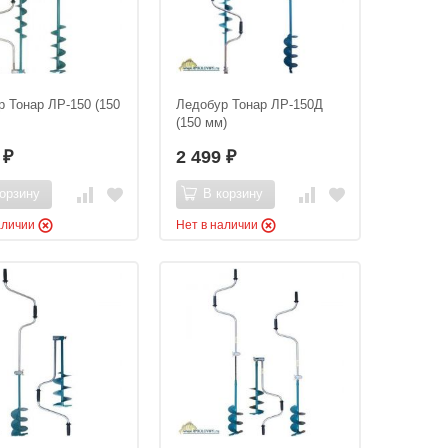
 Тонар ЛР-150 (150
Ледобур Тонар ЛР-150Д
(150 мм)
9
2 499
₽
₽
орзину
В корзину
аличии
Нет в наличии