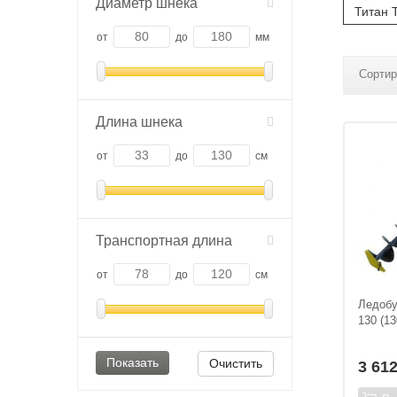
Диаметр шнека
Титан 
от
до
мм
Сортир
Длина шнека
от
до
см
Транспортная длина
от
до
см
Ледобу
130 (1
Очистить
3 61