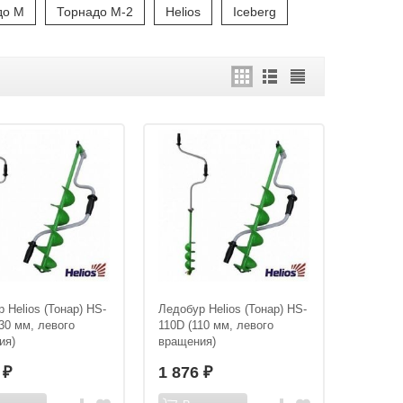
до М
Торнадо М-2
Helios
Iceberg
 Helios (Тонар) HS-
Ледобур Helios (Тонар) HS-
30 мм, левого
110D (110 мм, левого
ия)
вращения)
6
1 876
₽
₽