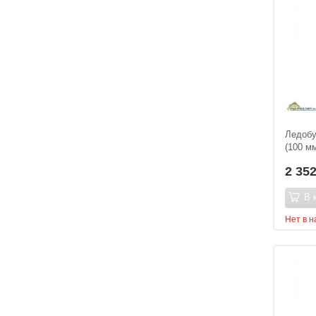
Ледобу
(100 м
2 35
В 
Нет в 