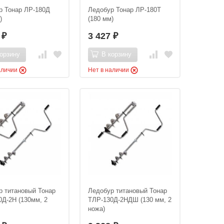
р Тонар ЛР-180Д
Ледобур Тонар ЛР-180Т
)
(180 мм)
4
3 427
₽
₽
орзину
В корзину
аличии
Нет в наличии
р титановый Тонар
Ледобур титановый Тонар
0Д-2Н (130мм, 2
ТЛР-130Д-2НДШ (130 мм, 2
ножа)