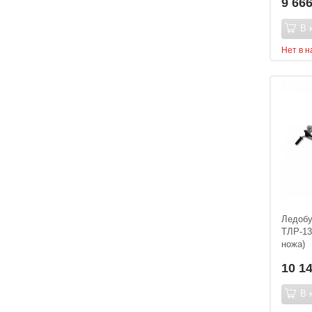
9 66
В 
Нет в 
Ледобу
ТЛР-13
ножа)
10 1
В 