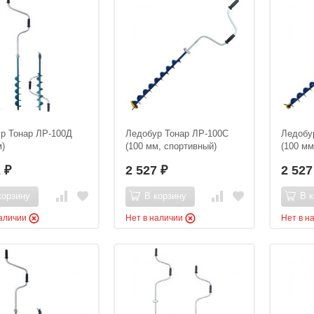
р Тонар ЛР-100Д
Ледобур Тонар ЛР-100С
Ледобу
м)
(100 мм, спортивный)
(100 мм
2
2 527
2 52
₽
₽
корзину
В корзину
В к
наличии
Нет в наличии
Нет в н