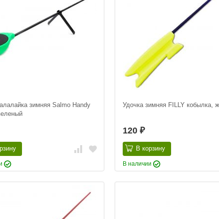
балалайка зимняя Salmo Handy
Удочка зимняя FILLY кобылка, 
зеленый
120
₽
рзину
В корзину
ии
В наличии