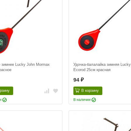
 зимнее Lucky John Mormax
Удочка-балалайка зимняя Lucky
расное
Ecorod 25см красная
94
₽
рзину
В корзину
ии
В наличии