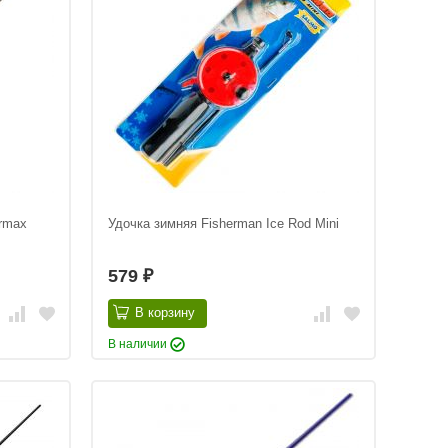
rmax
Удочка зимняя Fisherman Ice Rod Mini
579
₽
В корзину
В наличии