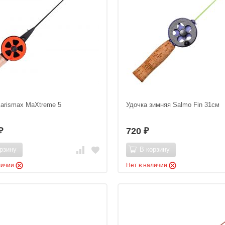
Karismax MaXtreme 5
Удочка зимняя Salmo Fin 31см
720
₽
₽
рзину
В корзину
личии
Нет в наличии