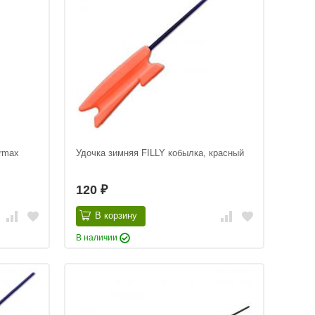
rmax
Удочка зимняя FILLY кобылка, красный
120
₽
В корзину
В наличии