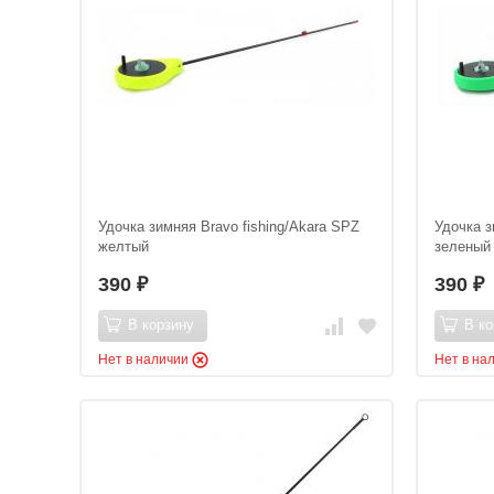
Удочка зимняя Bravo fishing/Akara SPZ
Удочка з
желтый
зеленый
390
390
₽
₽
В корзину
В ко
Нет в наличии
Нет в на