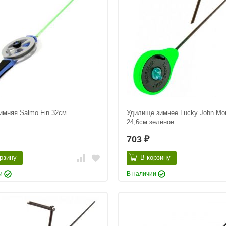
имняя Salmo Fin 32см
Удилище зимнее Lucky John Mo
24,6см зелёное
703
₽
рзину
В корзину
ии
В наличии