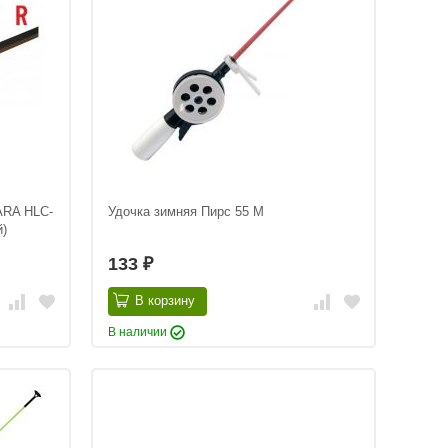
KARA HLC-
Удочка зимняя Пирс 55 М
й)
133
₽
В корзину
В наличии