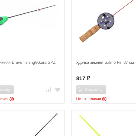
имняя Bravo fishing/Akara SPZ
Удочка зимняя Salmo Fin 37 см
817
₽
рзину
В корзину
личии
Нет в наличии