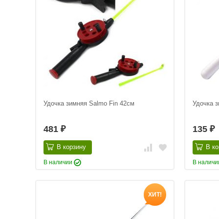
Удочка зимняя Salmo Fin 42см
Удочка з
481
135
₽
₽
В корзину
В ко
В наличии
В налич
ХИТ!