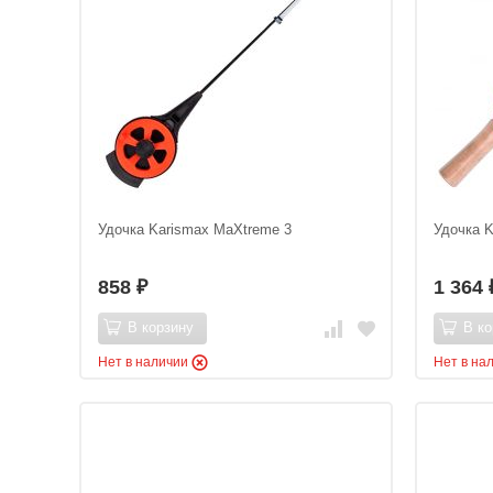
Удочка Karismax MaXtreme 3
Удочка 
858
1 364
₽
В корзину
В ко
Нет в наличии
Нет в на