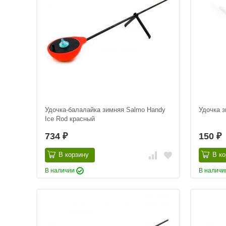
Удочка-балалайка зимняя Salmo Handy
Удочка 
Ice Rod красный
734
150
₽
₽
В корзину
В ко
В наличии
В налич