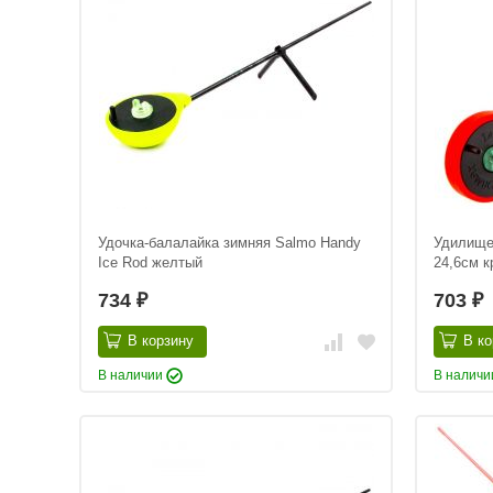
Удочка-балалайка зимняя Salmo Handy
Удилище
Ice Rod желтый
24,6см к
734
703
₽
₽
В корзину
В ко
В наличии
В налич