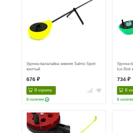
Удочка-балалайка зимняя Salmo Sport
Удочка-
желтый
Ice Rod 
676
734
₽
₽
В корзину
В ко
В наличии
В налич