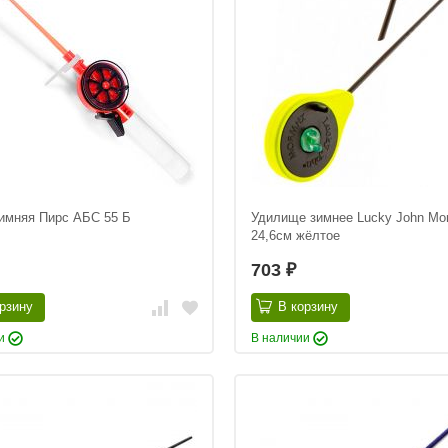
зимняя Пирс АБС 55 Б
Удилище зимнее Lucky John Mo
24,6см жёлтое
703
₽
рзину
В корзину
ии
В наличии