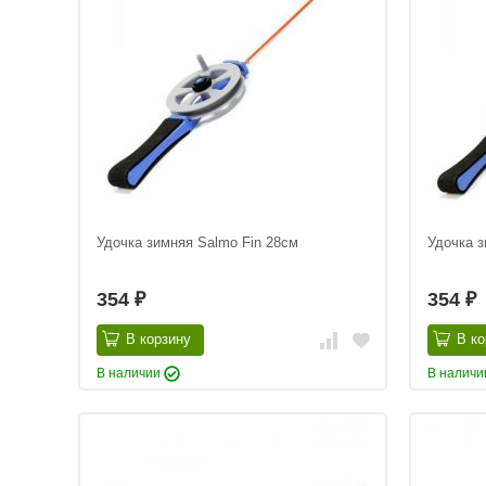
Удочка зимняя Salmo Fin 28см
Удочка з
354
354
₽
₽
В корзину
В ко
В наличии
В налич