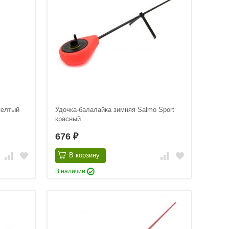
желтый
Удочка-балалайка зимняя Salmo Sport
красный
676
₽
В корзину
В наличии