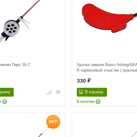
имняя Пирс 55 C
Удочка зимняя Bravo fishing/A
R карбоновый хлыстик ( красны
330
₽
рзину
В корзину
ии
В наличии
ХИТ!