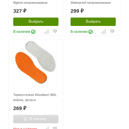
Bigfoot непромокаемые
Waterproof непромокаемые
327
299
₽
₽
Выбрать
Выбрать
В наличии
В наличии
Термостельки Woodland ЭВА,
войлок, фольга
269
₽
В корзину