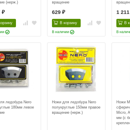
ие (нерж.)
вращение
вращени
7
629
1 21
₽
₽
корзину
В корзину
В к
чии
В наличии
В нали
ля ледобура Nero
Ножи для ледобура Nero
Ножи M
углые 180мм левое
полукруглые 150мм правое
сферич
ние
вращение (нерж.)
Micro, A
мм (с 
креплен