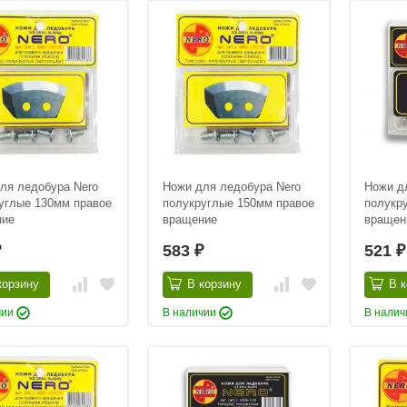
ля ледобура Nero
Ножи для ледобура Nero
Ножи д
углые 130мм правое
полукруглые 150мм правое
полукр
ние
вращение
вращен
583
521
₽
₽
₽
корзину
В корзину
В к
чии
В наличии
В нали