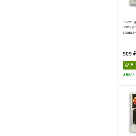
Ножи д
полукр
вращен
909
В 
В нали