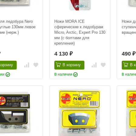
ля ледобура Nero
Ножи MORA ICE
Ножи д
углые 130мм левое
сферические к ледобурам
ступен
ие (нерж.)
Micro, Arctic, Expert Pro 130
вращен
мм (с болтами для
крепления)
4 130
490
₽
₽
₽
корзину
В корзину
В к
чии
В наличии
В нали