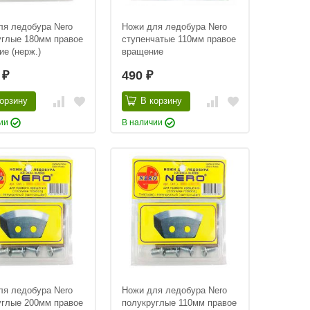
ля ледобура Nero
Ножи для ледобура Nero
углые 180мм правое
ступенчатые 110мм правое
е (нерж.)
вращение
5
490
₽
₽
орзину
В корзину
чии
В наличии
ля ледобура Nero
Ножи для ледобура Nero
углые 200мм правое
полукруглые 110мм правое