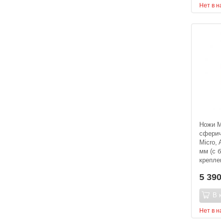
Нет в 
Ножи 
сферич
Micro, 
мм (с 
крепле
5 39
В 
Нет в 