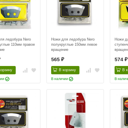
ля ледобура Nero
Ножи для ледобура Nero
Ножи д
углые 110мм правое
полукруглые 150мм левое
ступен
ние
вращение
вращен
565
574
₽
₽
₽
корзину
В корзину
В к
чии
В наличии
В нали