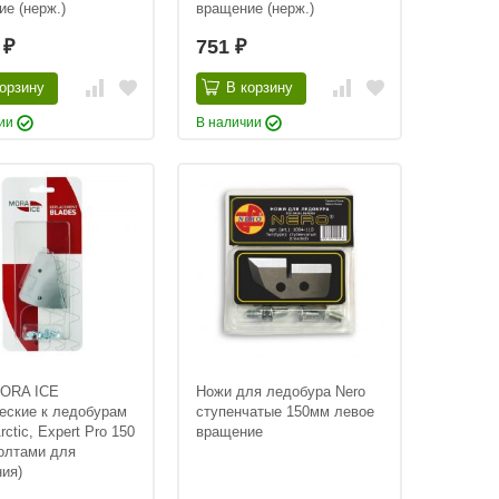
е (нерж.)
вращение (нерж.)
1
751
₽
₽
орзину
В корзину
чии
В наличии
ORA ICE
Ножи для ледобура Nero
еские к ледобурам
ступенчатые 150мм левое
rctic, Expert Pro 150
вращение
болтами для
ия)