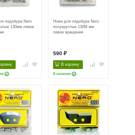
ля ледобура Nero
Ножи для ледобура Nero
чатые 130мм левое
полукруглые 130М мм
ие
левое вращение
590
₽
орзину
В корзину
чии
В наличии