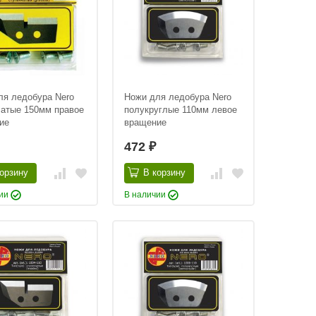
ля ледобура Nero
Ножи для ледобура Nero
чатые 150мм правое
полукруглые 110мм левое
ие
вращение
472
₽
орзину
В корзину
чии
В наличии