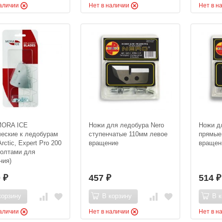
наличии
Нет в наличии
Нет в н
MORA ICE
Ножи для ледобура Nero
Ножи д
еские к ледобурам
ступенчатые 110мм левое
прямые
Arctic, Expert Pro 200
вращение
вращен
болтами для
ния)
0
457
514
₽
₽
₽
корзину
В корзину
В к
наличии
Нет в наличии
Нет в н