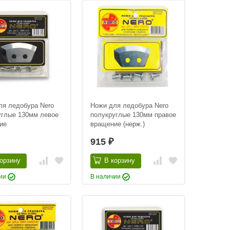
ля ледобура Nero
Ножи для ледобура Nero
углые 130мм левое
полукруглые 130мм правое
ие
вращение (нерж.)
915
₽
орзину
В корзину
чии
В наличии