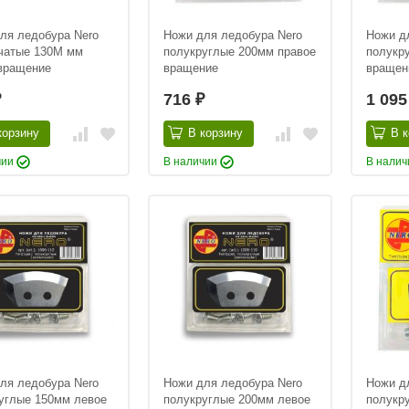
ля ледобура Nero
Ножи для ледобура Nero
Ножи д
чатые 130M мм
полукруглые 200мм правое
полукр
вращение
вращение
вращени
716
1 09
₽
₽
корзину
В корзину
В к
чии
В наличии
В нали
ля ледобура Nero
Ножи для ледобура Nero
Ножи д
углые 150мм левое
полукруглые 200мм левое
полукр