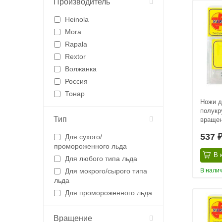
Производитель
Heinola
Mora
Rapala
Rextor
Волжанка
Россия
Тонар
Ножи д
полукр
Тип
враще
537
Для сухого/
промороженного льда
В 
Для любого типа льда
В нали
Для мокрого/сырого типа
льда
Для промороженного льда
Вращение