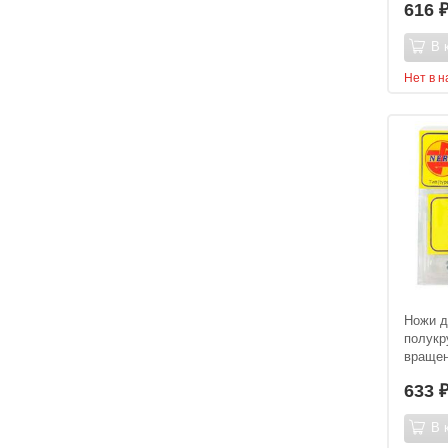
616
В 
Нет в 
Ножи д
полукр
враще
633
В 