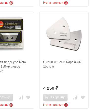
аличии
Нет в наличии
ля ледобура Nero
Сменные ножи Rapala UR
 130мм левое
155 мм
ие
4 250
₽
орзину
В корзину
аличии
Нет в наличии