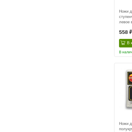
Ножи д
ступен
левое 
558
В 
В нали
Ножи д
полукр