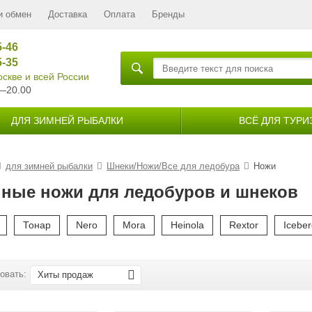
и обмен
Доставка
Оплата
Бренды
5-46
5-35
скве и всей России
—20.00
ДЛЯ ЗИМНЕЙ РЫБАЛКИ
ВСЁ ДЛЯ ТУРИ
для зимней рыбалки
Шнеки/Ножи/Все для ледобура
Ножи
ные ножи для ледобуров и шнеков
Тонар
Nero
Mora
Heinola
Rextor
Icebe
овать:
Хиты продаж