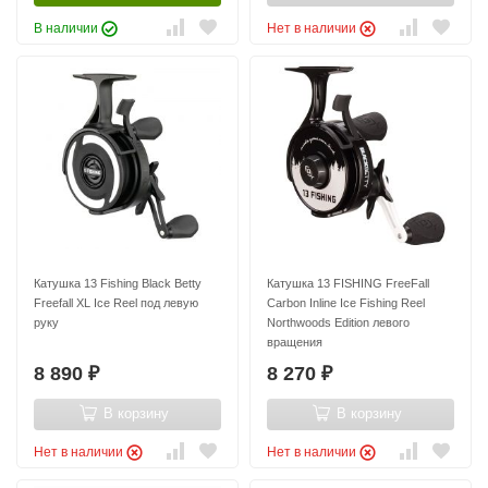
В наличии
Нет в наличии
Катушка 13 Fishing Black Betty
Катушка 13 FISHING FreeFall
Freefall XL Ice Reel под левую
Carbon Inline Ice Fishing Reel
руку
Northwoods Edition левого
вращения
8 890
8 270
₽
₽
В корзину
В корзину
Нет в наличии
Нет в наличии