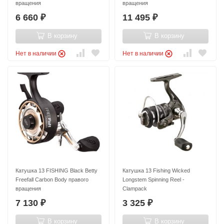
вращения
вращения
6 660
11 495
₽
₽
В корзину
В корзину
Нет в наличии
Нет в наличии
Катушка 13 FISHING Black Betty
Катушка 13 Fishing Wicked
Freefall Carbon Body правого
Longstem Spinning Reel -
вращения
Clampack
7 130
3 325
₽
₽
В корзину
В корзину