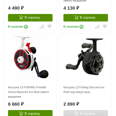
левого вращения
4 490
4 130
₽
₽
В корзину
В корзину
В наличии
В наличии
Катушка 13 FISHING Freefall
Катушка 13 Fishing Descent Ice
Ghost Maverick Ice Reel левого
Reel под левую руку
вращения
6 660
2 890
₽
₽
В корзину
В корзину