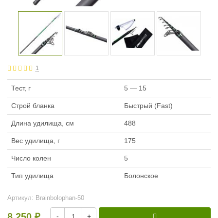
1
Тест, г
5 — 15
Строй бланка
Быстрый (Fast)
Длина удилища, см
488
Вес удилища, г
175
Число колен
5
Тип удилища
Болонское
Артикул:
Brainbolophan-50
8 250
-
+
₽