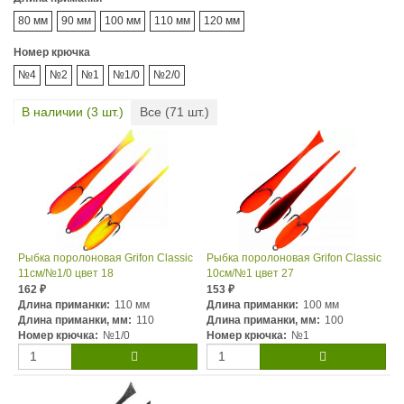
80 мм
90 мм
100 мм
110 мм
120 мм
Номер крючка
№4
№2
№1
№1/0
№2/0
В наличии (
3
шт.)
Все (
71
шт.)
Рыбка поролоновая Grifon Classic
Рыбка поролоновая Grifon Classic
11см/№1/0 цвет 18
10см/№1 цвет 27
162
153
₽
₽
Длина приманки:
110 мм
Длина приманки:
100 мм
Длина приманки, мм:
110
Длина приманки, мм:
100
Номер крючка:
№1/0
Номер крючка:
№1