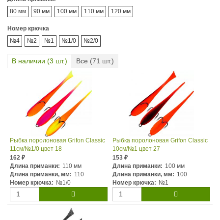
80 мм
90 мм
100 мм
110 мм
120 мм
Номер крючка
№4
№2
№1
№1/0
№2/0
В наличии (
3
шт.)
Все (
71
шт.)
Рыбка поролоновая Grifon Classic
Рыбка поролоновая Grifon Classic
11см/№1/0 цвет 18
10см/№1 цвет 27
162
153
₽
₽
Длина приманки:
110 мм
Длина приманки:
100 мм
Длина приманки, мм:
110
Длина приманки, мм:
100
Номер крючка:
№1/0
Номер крючка:
№1