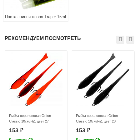
Паста спиннинговая Traper 15ml
РЕКОМЕНДУЕМ ПОСМОТРЕТЬ
Рыбка поролоновая Grifon
Рыбка поролоновая Grifon
Classic 10см/№1 цвет 27
Classic 10см/№1 цвет 28
153
153
₽
₽