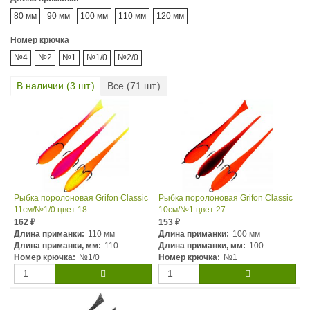
80 мм
90 мм
100 мм
110 мм
120 мм
Номер крючка
№4
№2
№1
№1/0
№2/0
В наличии (
3
шт.)
Все (
71
шт.)
Рыбка поролоновая Grifon Classic
Рыбка поролоновая Grifon Classic
11см/№1/0 цвет 18
10см/№1 цвет 27
162
153
₽
₽
Длина приманки:
110 мм
Длина приманки:
100 мм
Длина приманки, мм:
110
Длина приманки, мм:
100
Номер крючка:
№1/0
Номер крючка:
№1