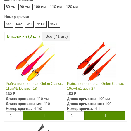
80 мм
90 мм
100 мм
110 мм
120 мм
Номер крючка
№4
№2
№1
№1/0
№2/0
В наличии (
3
шт.)
Все (
71
шт.)
Рыбка поролоновая Grifon Classic
Рыбка поролоновая Grifon Classic
11см/№1/0 цвет 18
10см/№1 цвет 27
162
153
₽
₽
Длина приманки:
110 мм
Длина приманки:
100 мм
Длина приманки, мм:
110
Длина приманки, мм:
100
Номер крючка:
№1/0
Номер крючка:
№1