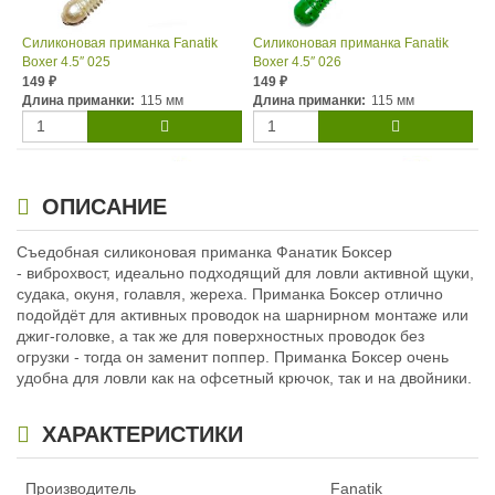
Силиконовая приманка Fanatik
Силиконовая приманка Fanatik
Boxer 4.5″ 025
Boxer 4.5″ 026
149
149
₽
₽
Длина приманки:
115 мм
Длина приманки:
115 мм
ОПИСАНИЕ
Съедобная силиконовая приманка Фанатик Боксер
- виброхвост, идеально подходящий для ловли активной щуки,
судака, окуня, голавля, жереха. Приманка Боксер отлично
подойдёт для активных проводок на шарнирном монтаже или
Силиконовая приманка Fanatik
Силиконовая приманка Fanatik
Boxer 4.5″ 001
Boxer 4.5″ 002
джиг-головке, а так же для поверхностных проводок без
149
149
огрузки - тогда он заменит поппер. Приманка Боксер очень
₽
₽
Длина приманки:
115 мм
Длина приманки:
115 мм
удобна для ловли как на офсетный крючок, так и на двойники.
ХАРАКТЕРИСТИКИ
Производитель
Fanatik