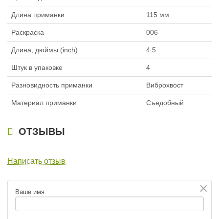
Длина приманки
115 мм
Раскраска
006
Силиконовая приманка Fanatik
Силиконовая приманка Fanatik
Boxer 4.5″ 004
Boxer 4.5″ 006
Длина, дюймы (inch)
4.5
149
149
₽
₽
Длина приманки:
115 мм
Длина приманки:
115 мм
Штук в упаковке
4
Разновидность приманки
Виброхвост
Материал приманки
Съедобный
ОТЗЫВЫ
Силиконовая приманка Fanatik
Силиконовая приманка Fanatik
Написать отзыв
Boxer 4.5″ 017
Boxer 4.5″ 020
149
149
₽
₽
×
Длина приманки:
115 мм
Длина приманки:
115 мм
Ваше имя