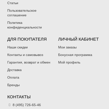
Нет в наличии
Нет в наличии
Статьи
Пользовательское
соглашение
Политика
конфиденциальности
ДЛЯ ПОКУПАТЕЛЯ
ЛИЧНЫЙ КАБИНЕТ
Силиконовая приманка Fanatik
Силиконовая приманка Fanatik
Dagger 2.5″ 020
Dagger 2.5″ 021
Наши скидки
Мои заказы
129
129
₽
₽
Длина приманки:
Контакты и самовывоз
63 мм
Длина приманки:
Бонусная программа
63 мм
Нет в наличии
Нет в наличии
Гарантия, возврат и обмен
Мой профиль
Доставка
Оплата
Бренды
КОНТАКТЫ
Силиконовая приманка Fanatik
Силиконовая приманка Fanatik
Dagger 2.5″ 022
Dagger 2.5″ 023
8 (495) 726-65-46
129
129
₽
₽