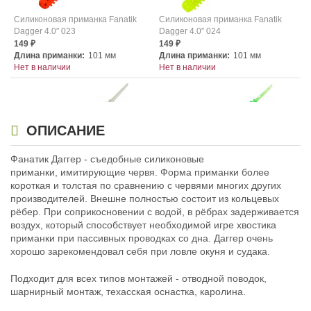
Силиконовая приманка Fanatik
Силиконовая приманка Fanatik
Dagger 4.0″ 023
Dagger 4.0″ 024
149
149
₽
₽
Длина приманки:
101 мм
Длина приманки:
101 мм
Нет в наличии
Нет в наличии
ОПИСАНИЕ
Фанатик Даггер - съедобные силиконовые
приманки, имитирующие червя. Форма приманки более
Силиконовая приманка Fanatik
Силиконовая приманка Fanatik
короткая и толстая по сравнению с червями многих других
Dagger 4.0″ 025
Dagger 4.0″ 026
производителей. Внешне полностью состоит из кольцевых
149
149
₽
₽
рёбер. При соприкосновении с водой, в рёбрах задерживается
Длина приманки:
101 мм
Длина приманки:
101 мм
воздух, который способствует необходимой игре хвостика
Нет в наличии
Нет в наличии
приманки при пассивных проводках со дна. Даггер очень
хорошо зарекомендовал себя при ловле окуня и судака.
Подходит для всех типов монтажей - отводной поводок,
шарнирный монтаж, техасская оснастка, каролина.