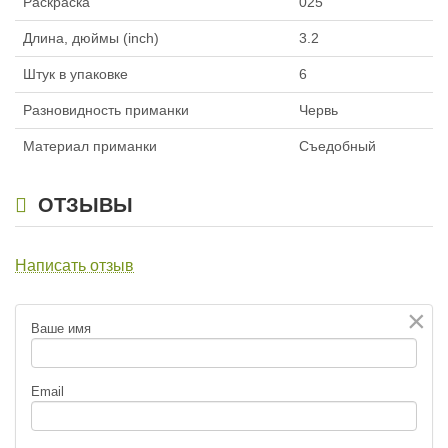
Раскраска
025
Длина, дюймы (inch)
3.2
Силиконовая приманка Fanatik
Силиконовая приманка Fanatik
Штук в упаковке
6
Dagger 4.0″ 003
Dagger 4.0″ 004
149
149
₽
₽
Разновидность приманки
Червь
Длина приманки:
101 мм
Длина приманки:
101 мм
Нет в наличии
Нет в наличии
Материал приманки
Съедобный
ОТЗЫВЫ
Написать отзыв
Силиконовая приманка Fanatik
Силиконовая приманка Fanatik
×
Dagger 4.0″ 005
Dagger 4.0″ 006
Ваше имя
149
149
₽
₽
Длина приманки:
101 мм
Длина приманки:
101 мм
Нет в наличии
Нет в наличии
Email