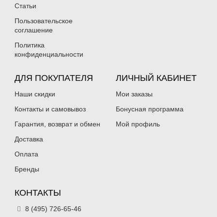
Нет в наличии
Нет в наличии
Статьи
Пользовательское
соглашение
Политика
конфиденциальности
ДЛЯ ПОКУПАТЕЛЯ
ЛИЧНЫЙ КАБИНЕТ
Силиконовая приманка Fanatik
Силиконовая приманка Fanatik
Dagger 2.5″ 020
Dagger 2.5″ 021
Наши скидки
Мои заказы
129
129
₽
₽
Длина приманки:
Контакты и самовывоз
63 мм
Длина приманки:
Бонусная программа
63 мм
Нет в наличии
Нет в наличии
Гарантия, возврат и обмен
Мой профиль
Доставка
Оплата
Бренды
КОНТАКТЫ
Силиконовая приманка Fanatik
Силиконовая приманка Fanatik
Dagger 2.5″ 022
Dagger 2.5″ 023
8 (495) 726-65-46
129
129
₽
₽