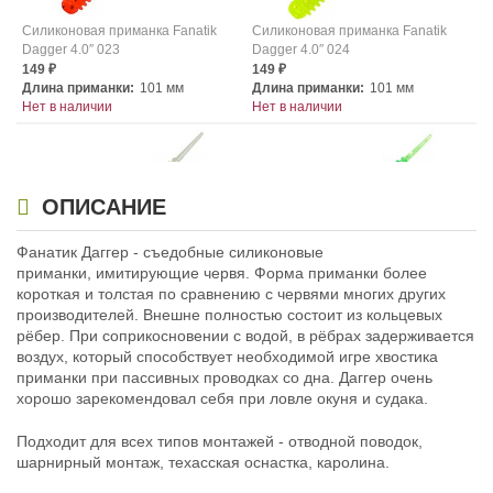
Силиконовая приманка Fanatik
Силиконовая приманка Fanatik
Dagger 4.0″ 023
Dagger 4.0″ 024
149
149
₽
₽
Длина приманки:
101 мм
Длина приманки:
101 мм
Нет в наличии
Нет в наличии
ОПИСАНИЕ
Фанатик Даггер - съедобные силиконовые
приманки, имитирующие червя. Форма приманки более
Силиконовая приманка Fanatik
Силиконовая приманка Fanatik
короткая и толстая по сравнению с червями многих других
Dagger 4.0″ 025
Dagger 4.0″ 026
производителей. Внешне полностью состоит из кольцевых
149
149
₽
₽
рёбер. При соприкосновении с водой, в рёбрах задерживается
Длина приманки:
101 мм
Длина приманки:
101 мм
воздух, который способствует необходимой игре хвостика
Нет в наличии
Нет в наличии
приманки при пассивных проводках со дна. Даггер очень
хорошо зарекомендовал себя при ловле окуня и судака.
Подходит для всех типов монтажей - отводной поводок,
шарнирный монтаж, техасская оснастка, каролина.