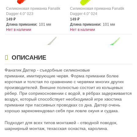
Силиконовая приманка Fanatik
Силиконовая приманка Fanatik
Dagger 4.0″ 023
Dagger 4.0″ 024
149
149
₽
₽
Длина приманки:
101 мм
Длина приманки:
101 мм
Нет в наличии
Нет в наличии
ОПИСАНИЕ
Фанатик Даггер - съедобные силиконовые
приманки, имитирующие червя. Форма приманки более
Силиконовая приманка Fanatik
Силиконовая приманка Fanatik
короткая и толстая по сравнению с червями многих других
Dagger 4.0″ 025
Dagger 4.0″ 026
производителей. Внешне полностью состоит из кольцевых
149
149
₽
₽
рёбер. При соприкосновении с водой, в рёбрах задерживается
Длина приманки:
101 мм
Длина приманки:
101 мм
воздух, который способствует необходимой игре хвостика
Нет в наличии
Нет в наличии
приманки при пассивных проводках со дна. Даггер очень
хорошо зарекомендовал себя при ловле окуня и судака.
Подходит для всех типов монтажей - отводной поводок,
шарнирный монтаж, техасская оснастка, каролина.