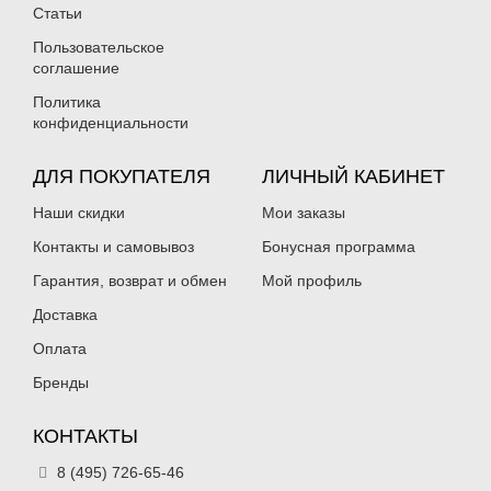
Нет в наличии
Нет в наличии
Статьи
Пользовательское
соглашение
Политика
конфиденциальности
ДЛЯ ПОКУПАТЕЛЯ
ЛИЧНЫЙ КАБИНЕТ
Силиконовая приманка Fanatik
Силиконовая приманка Fanatik
Dagger 2.5″ 020
Dagger 2.5″ 021
Наши скидки
Мои заказы
129
129
₽
₽
Длина приманки:
Контакты и самовывоз
63 мм
Длина приманки:
Бонусная программа
63 мм
Нет в наличии
Нет в наличии
Гарантия, возврат и обмен
Мой профиль
Доставка
Оплата
Бренды
КОНТАКТЫ
Силиконовая приманка Fanatik
Силиконовая приманка Fanatik
Dagger 2.5″ 022
Dagger 2.5″ 023
8 (495) 726-65-46
129
129
₽
₽