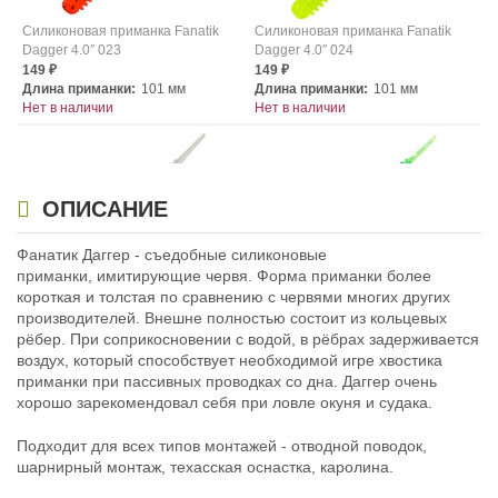
Силиконовая приманка Fanatik
Силиконовая приманка Fanatik
Dagger 4.0″ 023
Dagger 4.0″ 024
149
149
₽
₽
Длина приманки:
101 мм
Длина приманки:
101 мм
Нет в наличии
Нет в наличии
ОПИСАНИЕ
Фанатик Даггер - съедобные силиконовые
приманки, имитирующие червя. Форма приманки более
Силиконовая приманка Fanatik
Силиконовая приманка Fanatik
короткая и толстая по сравнению с червями многих других
Dagger 4.0″ 025
Dagger 4.0″ 026
производителей. Внешне полностью состоит из кольцевых
149
149
₽
₽
рёбер. При соприкосновении с водой, в рёбрах задерживается
Длина приманки:
101 мм
Длина приманки:
101 мм
воздух, который способствует необходимой игре хвостика
Нет в наличии
Нет в наличии
приманки при пассивных проводках со дна. Даггер очень
хорошо зарекомендовал себя при ловле окуня и судака.
Подходит для всех типов монтажей - отводной поводок,
шарнирный монтаж, техасская оснастка, каролина.