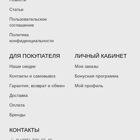
Нет в наличии
Нет в наличии
Статьи
Пользовательское
соглашение
Политика
конфиденциальности
Силиконовая приманка Fanatik
Силиконовая приманка Fanatik
ДЛЯ ПОКУПАТЕЛЯ
ЛИЧНЫЙ КАБИНЕТ
Dagger 2.5″ 020
Dagger 2.5″ 021
129
129
₽
₽
Наши скидки
Мои заказы
Длина приманки:
63 мм
Длина приманки:
63 мм
Нет в наличии
Нет в наличии
Контакты и самовывоз
Бонусная программа
Гарантия, возврат и обмен
Мой профиль
Доставка
Оплата
Бренды
Силиконовая приманка Fanatik
Силиконовая приманка Fanatik
КОНТАКТЫ
Dagger 2.5″ 022
Dagger 2.5″ 023
129
129
₽
₽