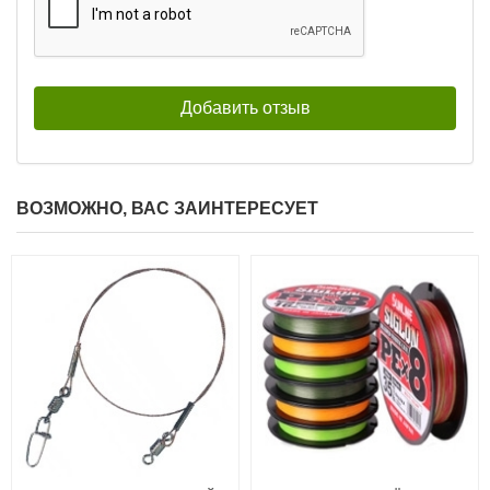
Блесна вращающаяся Lucky John
Блесна вращающаяся Lucky John
Spin X Round 1 (3.5 г) BF
Spin X Round 1 (3.5 г) CR
194
194
₽
₽
Вес приманки:
3.5 г
Вес приманки:
3.5 г
Размер:
1
Размер:
1
ВОЗМОЖНО, ВАС ЗАИНТЕРЕСУЕТ
Блесна вращающаяся Lucky John
Блесна вращающаяся Lucky John
Spin X Round 1 (3.5 г) FT
Spin X Round 1 (3.5 г) GR
194
194
₽
₽
Вес приманки:
3.5 г
Вес приманки:
3.5 г
Размер:
1
Размер:
1