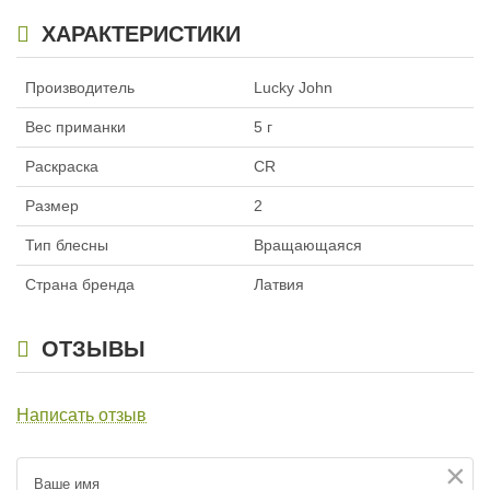
ХАРАКТЕРИСТИКИ
Производитель
Lucky John
Вес приманки
5 г
Раскраска
CR
Блесна вращающаяся Lucky John
Блесна вращающаяся Lucky John
Размер
2
Spin X Round 3 (8 г) SR
Spin X Round 4 (11 г) BF
238
238
₽
₽
Тип блесны
Вращающаяся
Вес приманки:
8 г
Вес приманки:
11 г
Размер:
3
Размер:
4
Страна бренда
Латвия
ОТЗЫВЫ
Написать отзыв
×
Блесна вращающаяся Lucky John
Ваше имя
Блесна вращающаяся Lucky John