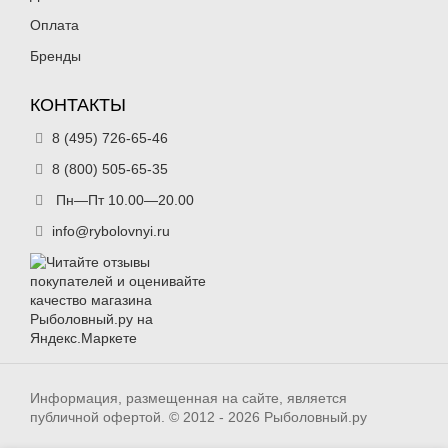
Оплата
Бренды
КОНТАКТЫ
8 (495) 726-65-46
8 (800) 505-65-35
Пн—Пт 10.00—20.00
info@rybolovnyi.ru
Информация, размещенная на сайте, является
публичной офертой. © 2012 - 2026 Рыболовный.ру