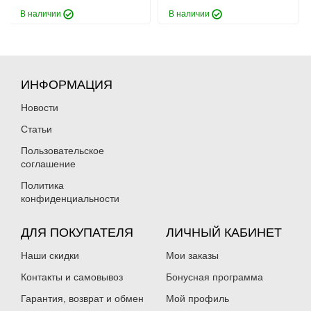
Вес приманки:
4 г
Вес приманки:
4 г
В наличии
В наличии
Размер:
2
Размер:
2
ИНФОРМАЦИЯ
Новости
Статьи
Пользовательское
соглашение
Политика
конфиденциальности
ДЛЯ ПОКУПАТЕЛЯ
ЛИЧНЫЙ КАБИНЕТ
Наши скидки
Мои заказы
Контакты и самовывоз
Бонусная программа
Гарантия, возврат и обмен
Мой профиль