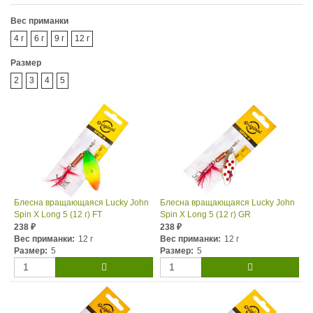
Вес приманки
4 г
6 г
9 г
12 г
Размер
2
3
4
5
Блесна вращающаяся Lucky John
Блесна вращающаяся Lucky John
Spin X Long 5 (12 г) FT
Spin X Long 5 (12 г) GR
238
238
₽
₽
Вес приманки:
12 г
Вес приманки:
12 г
Размер:
5
Размер:
5