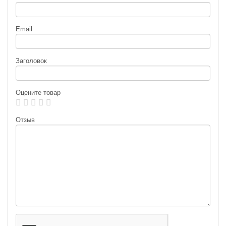
Spin X Round 4 (11 г) CR
Spin X Round 4 (11 г) FT
238
238
₽
₽
Вес приманки:
11 г
Вес приманки:
11 г
Email
Размер:
4
Размер:
4
Заголовок
Оцените товар
Отзыв
Блесна вращающаяся Lucky John
Блесна вращающаяся Lucky John
Spin X Round 4 (11 г) GR
Spin X Round 4 (11 г) SR
238
238
₽
₽
Вес приманки:
11 г
Вес приманки:
11 г
Размер:
4
Размер:
4