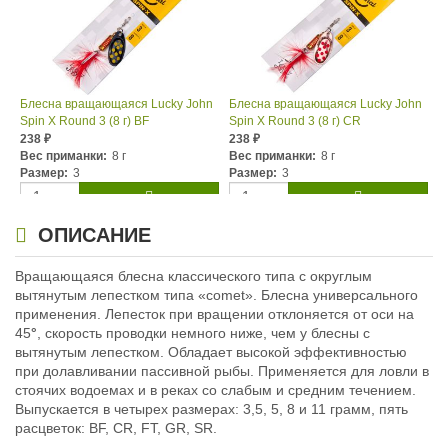
Блесна вращающаяся Lucky John
Блесна вращающаяся Lucky John
Spin X Round 3 (8 г) BF
Spin X Round 3 (8 г) CR
238
238
₽
₽
Вес приманки:
8 г
Вес приманки:
8 г
Размер:
3
Размер:
3
ОПИСАНИЕ
Вращающаяся блесна классического типа с округлым
вытянутым лепестком типа «comet». Блесна универсального
применения. Лепесток при вращении отклоняется от оси на
45
°
, скорость проводки немного ниже, чем у блесны с
вытянутым лепестком. Обладает высокой эффективностью
Блесна вращающаяся Lucky John
Блесна вращающаяся Lucky John
при долавливании пассивной рыбы. Применяется для ловли в
Spin X Round 3 (8 г) FT
Spin X Round 3 (8 г) GR
стоячих водоемах и в реках со слабым и средним течением.
238
238
₽
₽
Выпускается в четырех размерах: 3,5, 5, 8 и 11 грамм, пять
Вес приманки:
8 г
Вес приманки:
8 г
расцветок: BF, CR, FT, GR, SR.
Размер:
2
Размер:
3