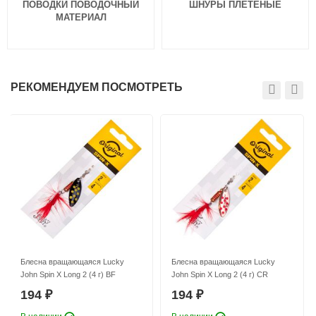
ПОВОДКИ ПОВОДОЧНЫЙ
ШНУРЫ ПЛЕТЁНЫЕ
МАТЕРИАЛ
РЕКОМЕНДУЕМ ПОСМОТРЕТЬ
Блесна вращающаяся Lucky John
Блесна вращающаяся Lucky John
Spin X Round 1 (3.5 г) SR
Spin X Round 2 (5 г) BF
194
194
₽
₽
Вес приманки:
3.5 г
Вес приманки:
5 г
Размер:
1
Размер:
2
Блесна вращающаяся Lucky
Блесна вращающаяся Lucky
John Spin X Long 2 (4 г) BF
John Spin X Long 2 (4 г) CR
Блесна вращающаяся Lucky John
Блесна вращающаяся Lucky John
194
194
₽
₽
Spin X Round 2 (5 г) CR
Spin X Round 2 (5 г) FT
194
194
₽
₽