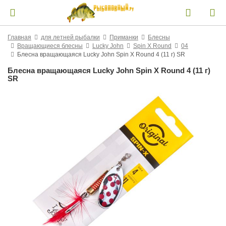
Главная
для летней рыбалки
Приманки
Блесны
Вращающиеся блесны
Lucky John
Spin X Round
04
Блесна вращающаяся Lucky John Spin X Round 4 (11 г) SR
Блесна вращающаяся Lucky John Spin X Round 4 (11 г)
SR