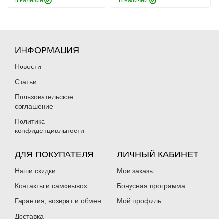
В наличии
В наличии
Вес приманки:
5 г
Вес приманки:
5 г
Размер:
2
Размер:
2
ИНФОРМАЦИЯ
Новости
Статьи
Пользовательское
соглашение
Политика
конфиденциальности
ДЛЯ ПОКУПАТЕЛЯ
ЛИЧНЫЙ КАБИНЕТ
Наши скидки
Мои заказы
Контакты и самовывоз
Бонусная программа
Гарантия, возврат и обмен
Мой профиль
Доставка