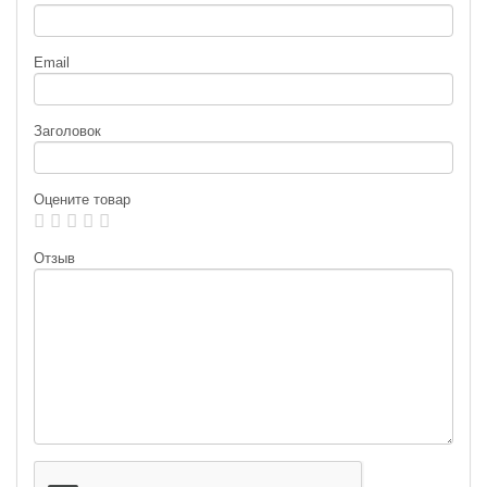
Spin X Round 4 (11 г) CR
Spin X Round 4 (11 г) FT
238
238
₽
₽
Вес приманки:
11 г
Вес приманки:
11 г
Email
Размер:
4
Размер:
4
Заголовок
Оцените товар
Отзыв
Блесна вращающаяся Lucky John
Блесна вращающаяся Lucky John
Spin X Round 4 (11 г) GR
Spin X Round 4 (11 г) SR
238
238
₽
₽
Вес приманки:
11 г
Вес приманки:
11 г
Размер:
4
Размер:
4