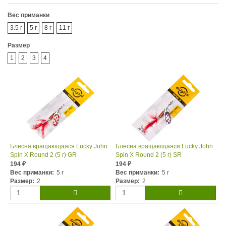
Вес приманки
3.5 г
5 г
8 г
11 г
Размер
1
2
3
4
Блесна вращающаяся Lucky John
Блесна вращающаяся Lucky John
Spin X Round 2 (5 г) GR
Spin X Round 2 (5 г) SR
194
194
₽
₽
Вес приманки:
5 г
Вес приманки:
5 г
Размер:
2
Размер:
2