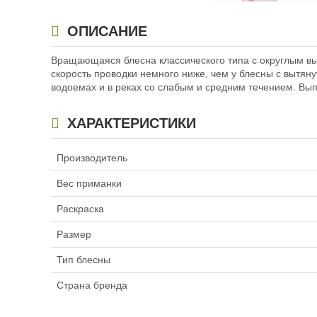
Блесна вращающаяс
ОПИСАНИЕ
John Spin X Round 3 
Вращающаяся блесна классического типа с округлым вы
238
₽
скорость проводки немного ниже, чем у блесны с вытя
Вес приманки:
8 г
водоемах и в реках со слабым и средним течением. Выпус
Размер:
2
ХАРАКТЕРИСТИКИ
Производитель
Вес приманки
Раскраска
Размер
Блесна вращающаяс
John Spin X Round 4
Тип блесны
238
₽
Страна бренда
Вес приманки:
11 г
Размер:
4