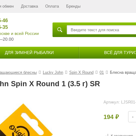
и обмен
Доставка
Оплата
Бренды
5-46
5-35
скве и всей России
—20.00
ДЛЯ ЗИМНЕЙ РЫБАЛКИ
ВСЁ ДЛЯ ТУРИ
ащающиеся блесны
Lucky John
Spin X Round
01
Блесна враща
 Spin X Round 1 (3.5 г) SR
Артикул:
LJSR01
194
-
₽