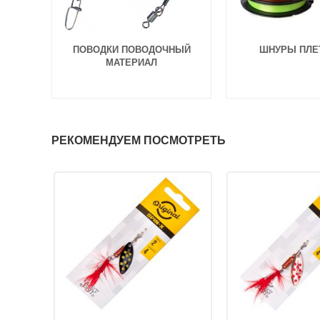
ПОВОДКИ ПОВОДОЧНЫЙ
ШНУРЫ ПЛЕ
МАТЕРИАЛ
РЕКОМЕНДУЕМ ПОСМОТРЕТЬ