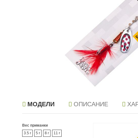
МОДЕЛИ
ОПИСАНИЕ
ХА
Вес приманки
3.5 г
5 г
8 г
11 г