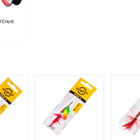
ТЁНЫЕ