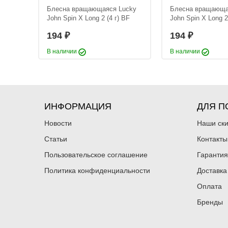
ucky
Блесна вращающаяся Lucky
Блесна вращающа
 г) CR
John Spin X Long 2 (4 г) BF
John Spin X Long 2
194
194
₽
₽
В наличии
В наличии
ИНФОРМАЦИЯ
ДЛЯ П
Новости
Наши ск
Статьи
Контакты
Пользовательское соглашение
Гарантия
Политика конфиденциальности
Доставка
Оплата
Бренды