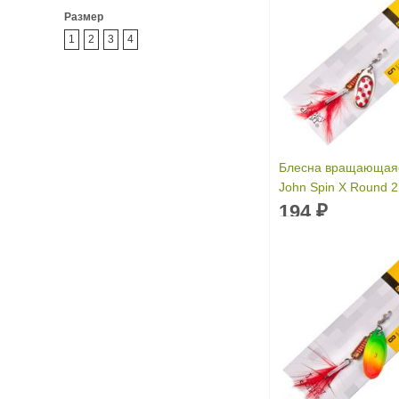
Размер
1
2
3
4
Блесна вращающаяс
John Spin X Round 2
194
₽
Вес приманки:
5 г
Размер:
2