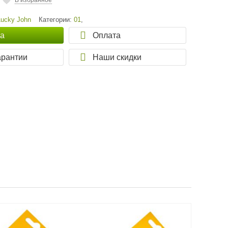
В избранное
Lucky John
Категории:
01
,
ка
Оплата
арантии
Наши скидки