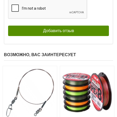
Блесна вращающаяся Lucky John
Блесна вращающаяся Lucky John
Spin X Long 4 (9 г) GR
Spin X Long 4 (9 г) SR
238
238
₽
₽
Вес приманки:
9 г
Вес приманки:
9 г
Размер:
4
Размер:
4
ВОЗМОЖНО, ВАС ЗАИНТЕРЕСУЕТ
Блесна вращающаяся Lucky John
Блесна вращающаяся Lucky John
Spin X Long 5 (12 г) BF
Spin X Long 5 (12 г) CR
238
238
₽
₽
Вес приманки:
12 г
Вес приманки:
12 г
Размер:
5
Размер:
5