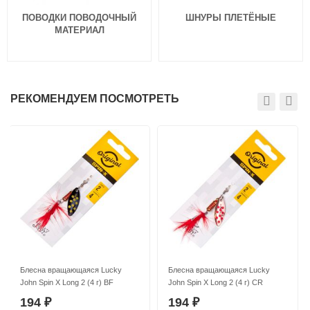
ПОВОДКИ ПОВОДОЧНЫЙ
ШНУРЫ ПЛЕТЁНЫЕ
МАТЕРИАЛ
РЕКОМЕНДУЕМ ПОСМОТРЕТЬ
Блесна вращающаяся Lucky John
Блесна вращающаяся Lucky John
Spin X Long 2 (4 г) BF
Spin X Long 2 (4 г) CR
194
194
₽
₽
Вес приманки:
4 г
Вес приманки:
4 г
Размер:
2
Размер:
2
Блесна вращающаяся Lucky
Блесна вращающаяся Lucky
Блесна вращающаяся Lucky John
Блесна вращающаяся Lucky John
John Spin X Long 2 (4 г) BF
John Spin X Long 2 (4 г) CR
Spin X Long 2 (4 г) FT
Spin X Long 2 (4 г) GR
194
194
₽
₽
194
194
₽
₽