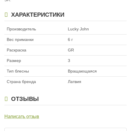
ХАРАКТЕРИСТИКИ
Производитель
Lucky John
Вес приманки
6 г
Раскраска
GR
Блесна вращающаяся Lucky John
Блесна вращающаяся Lucky John
Spin X Long 3 (6 г) FT
Spin X Long 3 (6 г) GR
Размер
3
194
194
₽
₽
Вес приманки:
6 г
Вес приманки:
6 г
Тип блесны
Вращающаяся
Размер:
3
Размер:
3
Страна бренда
Латвия
ОТЗЫВЫ
Написать отзыв
Блесна вращающаяся Lucky John
Блесна вращающаяся Lucky John