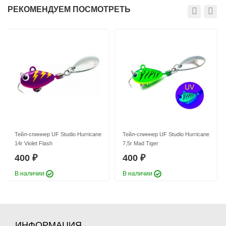
РЕКОМЕНДУЕМ ПОСМОТРЕТЬ
Тейл-спиннер UF Studio Hurricane
Тейл-спиннер UF Studio Hurricane
18г GRIA FUJI
21г GRIA FUJI
400
400
₽
₽
Длина приманки:
25 мм
Длина приманки:
30 мм
Вес приманки:
18 г
Вес приманки:
21 г
Номер крючка:
#6
Номер крючка:
#6
Лепесток:
worth Colorado blade #3
Лепесток:
worth Colorado blade #3,5
Тейл-спиннер UF Studio Hurricane
Тейл-спиннер UF Studio Hurricane
14г Violet Flash
7,5г Mad Tiger
400
400
₽
₽
В наличии
В наличии
Тейл-спиннер UF Studio Hurricane
Тейл-спиннер UF Studio Hurricane
28г GRIA FUJI
10г GRIA FUJI
400
400
₽
₽
Длина приманки:
35 мм
Длина приманки:
20 мм
ИНФОРМАЦИЯ