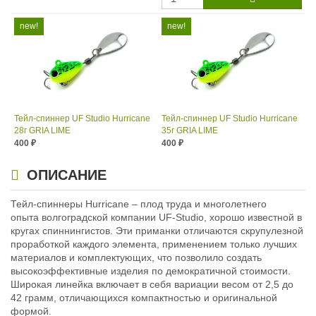
Тейл-спиннер UF Studio Hurricane
Тейл-спиннер UF Studio Hurricane
28г GRIA LIME
35г GRIA LIME
400
400
₽
₽
Длина приманки:
35 мм
Длина приманки:
35 мм
Вес приманки:
28 г
Вес приманки:
35 г
ОПИСАНИЕ
Номер крючка:
#5
Номер крючка:
#5
Лепесток:
worth Colorado blade #3
Лепесток:
Тейл-спиннеры Hurricane – плод труда и многолетнего
Worth Colorado Blade #3½
опыта волгоградской компании UF-Studio, хорошо известной в
кругах спиннингистов. Эти приманки отличаются скрупулезной
проработкой каждого элемента, применением только лучших
материалов и комплектующих, что позволило создать
высокоэффективные изделия по демократичной стоимости.
Широкая линейка включает в себя вариации весом от 2,5 до
42 грамм, отличающихся компактностью и оригинальной
формой.