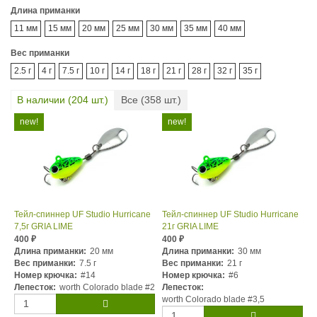
Длина приманки
11 мм
15 мм
20 мм
25 мм
30 мм
35 мм
40 мм
Вес приманки
2.5 г
4 г
7.5 г
10 г
14 г
18 г
21 г
28 г
32 г
35 г
В наличии (
204
шт.)
Все (
358
шт.)
Тейл-спиннер UF Studio Hurricane
Тейл-спиннер UF Studio Hurricane
7,5г GRIA LIME
21г GRIA LIME
400
400
₽
₽
Длина приманки:
20 мм
Длина приманки:
30 мм
Вес приманки:
7.5 г
Вес приманки:
21 г
Номер крючка:
#14
Номер крючка:
#6
Лепесток:
worth Colorado blade #2
Лепесток:
worth Colorado blade #3,5