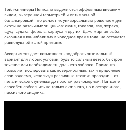
Тейл-спиннеры Hurricane выделяются эффектным внешним
Тейл-спиннер UF Studio Hurricane
Тейл-спиннер UF Studio Hurricane
видом, выверенной геометрией и оптимальной
14г GRIA LIME
18г GRIA LIME
400
400
балансировкой, что делает их универсальным решением для
₽
₽
Длина приманки:
25 мм
Длина приманки:
25 мм
охоты на различных хищников: окуня, голавля, язя, жереха,
Вес приманки:
14 г
Вес приманки:
18 г
щуку, судака, форель, хариуса и других. Даже мирная рыба,
Номер крючка:
#8
Номер крючка:
#6
склонная к каннибализму в холодное время года, не останется
Лепесток:
worth Colorado blade #3
Лепесток:
worth Colorado blade #3
равнодушной к этой приманке.
Ассортимент дает возможность подобрать оптимальный
вариант для любых условий: будь то сильный ветер, быстрое
течение или необходимость дальнего заброса. Приманка
позволяет исследовать как поверхностные, так и придонные
слои водоема, используя различные техники проводки – от
пелагической ступеньки до простой равномерной. Hurricane
способен соблазнить не только активного, но и осторожного,
пассивного хищника.
Тейл-спиннер UF Studio Hurricane
Тейл-спиннер UF Studio Hurricane
7,5г GRIA FROG
10г GRIA LIME
400
400
₽
₽
Длина приманки:
20 мм
Длина приманки:
20 мм
Вес приманки:
7.5 г
Вес приманки:
10 г
Номер крючка:
#14
Номер крючка:
#10
Лепесток:
worth Colorado blade #2
Лепесток:
worth Colorado blade #2