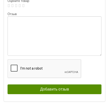
Оцените товар
Лепесток:
worth Colorado blade #3
Лепесток:
worth Colorado blade #3
Отзыв
Тейл-спиннер UF Studio Hurricane
Тейл-спиннер UF Studio Hurricane
35г GRIA FUJI
7,5г GRIA FUJI
400
400
₽
₽
Длина приманки:
35 мм
Длина приманки:
20 мм
Вес приманки:
35 г
Вес приманки:
7.5 г
Номер крючка:
#5
Номер крючка:
#14
Лепесток:
Лепесток:
worth Colorado blade #2
Worth Colorado Blade #3½