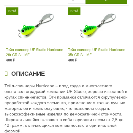
Тейл-спиннер UF Studio Hurricane
Тейл-спиннер UF Studio Hurricane
28г GRIA LIME
35г GRIA LIME
400
400
₽
₽
Длина приманки:
35 мм
Длина приманки:
35 мм
Вес приманки:
28 г
Вес приманки:
35 г
ОПИСАНИЕ
Номер крючка:
#5
Номер крючка:
#5
Лепесток:
worth Colorado blade #3
Лепесток:
Тейл-спиннеры Hurricane – плод труда и многолетнего
Worth Colorado Blade #3½
опыта волгоградской компании UF-Studio, хорошо известной в
кругах спиннингистов. Эти приманки отличаются скрупулезной
проработкой каждого элемента, применением только лучших
материалов и комплектующих, что позволило создать
высокоэффективные изделия по демократичной стоимости.
Широкая линейка включает в себя вариации весом от 2,5 до
42 грамм, отличающихся компактностью и оригинальной
формой.