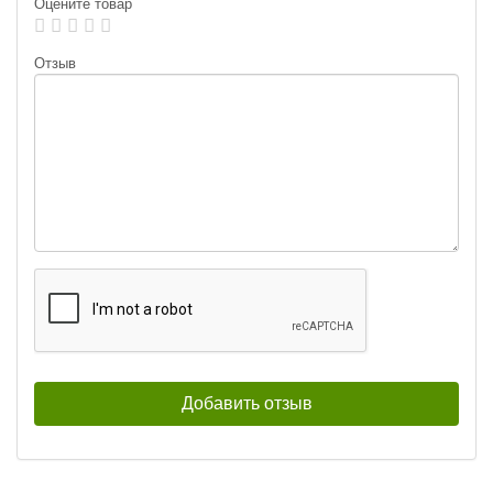
Оцените товар
Лепесток:
worth Colorado blade #3
Лепесток:
worth Colorado blade #3
Отзыв
Тейл-спиннер UF Studio Hurricane
Тейл-спиннер UF Studio Hurricane
35г GRIA FUJI
7,5г GRIA FUJI
400
400
₽
₽
Длина приманки:
35 мм
Длина приманки:
20 мм
Вес приманки:
35 г
Вес приманки:
7.5 г
Номер крючка:
#5
Номер крючка:
#14
Лепесток:
Лепесток:
worth Colorado blade #2
Worth Colorado Blade #3½