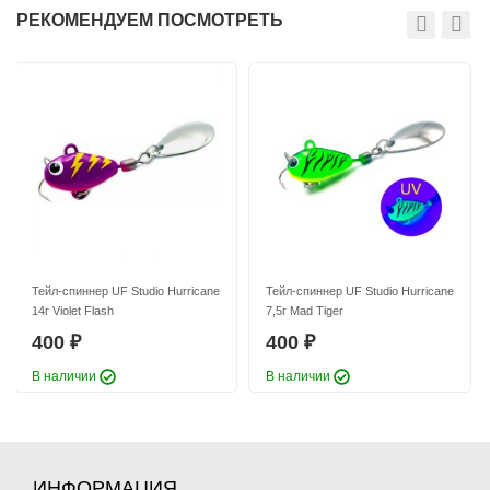
РЕКОМЕНДУЕМ ПОСМОТРЕТЬ
Тейл-спиннер UF Studio Hurricane
Тейл-спиннер UF Studio Hurricane
18г GRIA FUJI
21г GRIA FUJI
400
400
₽
₽
Длина приманки:
25 мм
Длина приманки:
30 мм
Вес приманки:
18 г
Вес приманки:
21 г
Номер крючка:
#6
Номер крючка:
#6
Лепесток:
worth Colorado blade #3
Лепесток:
worth Colorado blade #3,5
Тейл-спиннер UF Studio Hurricane
Тейл-спиннер UF Studio Hurricane
14г Violet Flash
7,5г Mad Tiger
400
400
₽
₽
В наличии
В наличии
Тейл-спиннер UF Studio Hurricane
Тейл-спиннер UF Studio Hurricane
28г GRIA FUJI
10г GRIA FUJI
400
400
₽
₽
Длина приманки:
35 мм
Длина приманки:
20 мм
ИНФОРМАЦИЯ