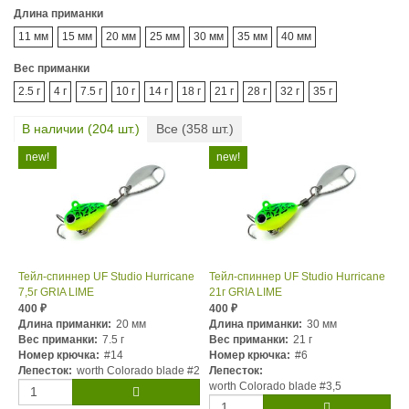
Длина приманки
11 мм
15 мм
20 мм
25 мм
30 мм
35 мм
40 мм
Вес приманки
2.5 г
4 г
7.5 г
10 г
14 г
18 г
21 г
28 г
32 г
35 г
В наличии (
204
шт.)
Все (
358
шт.)
Тейл-спиннер UF Studio Hurricane
Тейл-спиннер UF Studio Hurricane
7,5г GRIA LIME
21г GRIA LIME
400
400
₽
₽
Длина приманки:
20 мм
Длина приманки:
30 мм
Вес приманки:
7.5 г
Вес приманки:
21 г
Номер крючка:
#14
Номер крючка:
#6
Лепесток:
worth Colorado blade #2
Лепесток:
worth Colorado blade #3,5