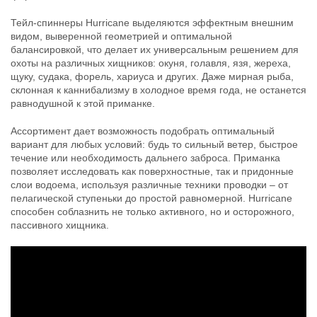
Тейл-спиннеры Hurricane выделяются эффектным внешним
Тейл-спиннер UF Studio Hurricane
Тейл-спиннер UF Studio Hurricane
видом, выверенной геометрией и оптимальной
14г GRIA LIME
18г GRIA LIME
400
400
балансировкой, что делает их универсальным решением для
₽
₽
Длина приманки:
25 мм
Длина приманки:
25 мм
охоты на различных хищников: окуня, голавля, язя, жереха,
Вес приманки:
14 г
Вес приманки:
18 г
щуку, судака, форель, хариуса и других. Даже мирная рыба,
Номер крючка:
#8
Номер крючка:
#6
склонная к каннибализму в холодное время года, не останется
Лепесток:
worth Colorado blade #3
Лепесток:
worth Colorado blade #3
равнодушной к этой приманке.
Ассортимент дает возможность подобрать оптимальный
вариант для любых условий: будь то сильный ветер, быстрое
течение или необходимость дальнего заброса. Приманка
позволяет исследовать как поверхностные, так и придонные
слои водоема, используя различные техники проводки – от
пелагической ступеньки до простой равномерной. Hurricane
способен соблазнить не только активного, но и осторожного,
пассивного хищника.
Тейл-спиннер UF Studio Hurricane
Тейл-спиннер UF Studio Hurricane
7,5г GRIA FROG
10г GRIA LIME
400
400
₽
₽
Длина приманки:
20 мм
Длина приманки:
20 мм
Вес приманки:
7.5 г
Вес приманки:
10 г
Номер крючка:
#14
Номер крючка:
#10
Лепесток:
worth Colorado blade #2
Лепесток:
worth Colorado blade #2