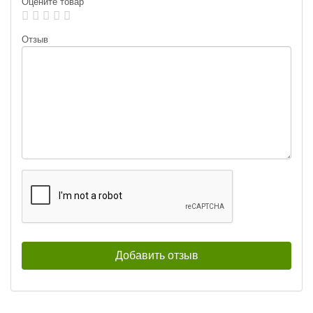
Оцените товар
Лепесток:
worth Colorado blade #3
Лепесток:
worth Colorado blade #3
Отзыв
Тейл-спиннер UF Studio Hurricane
Тейл-спиннер UF Studio Hurricane
35г GRIA FUJI
7,5г GRIA FUJI
400
400
₽
₽
Длина приманки:
35 мм
Длина приманки:
20 мм
Вес приманки:
35 г
Вес приманки:
7.5 г
Номер крючка:
#5
Номер крючка:
#14
Лепесток:
Лепесток:
worth Colorado blade #2
Worth Colorado Blade #3½