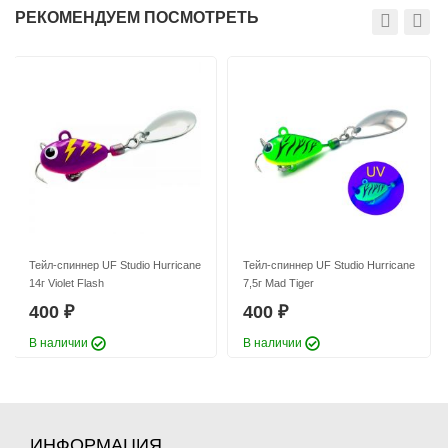
РЕКОМЕНДУЕМ ПОСМОТРЕТЬ
Тейл-спиннер UF Studio Hurricane
Тейл-спиннер UF Studio Hurricane
18г GRIA FUJI
21г GRIA FUJI
400
400
₽
₽
Длина приманки:
25 мм
Длина приманки:
30 мм
Вес приманки:
18 г
Вес приманки:
21 г
Номер крючка:
#6
Номер крючка:
#6
Лепесток:
worth Colorado blade #3
Лепесток:
worth Colorado blade #3,5
Тейл-спиннер UF Studio Hurricane
Тейл-спиннер UF Studio Hurricane
14г Violet Flash
7,5г Mad Tiger
400
400
₽
₽
В наличии
В наличии
Тейл-спиннер UF Studio Hurricane
Тейл-спиннер UF Studio Hurricane
28г GRIA FUJI
10г GRIA FUJI
400
400
₽
₽
Длина приманки:
35 мм
Длина приманки:
20 мм
ИНФОРМАЦИЯ