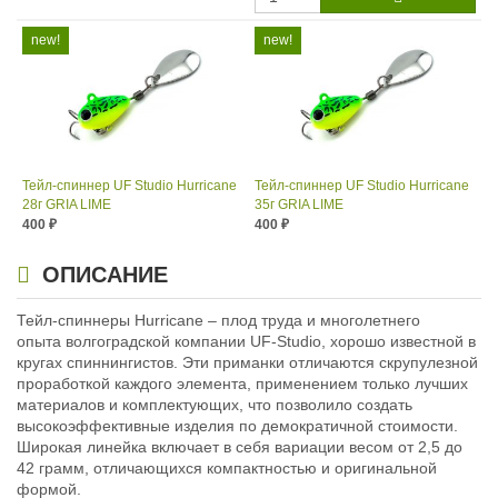
Тейл-спиннер UF Studio Hurricane
Тейл-спиннер UF Studio Hurricane
28г GRIA LIME
35г GRIA LIME
400
400
₽
₽
Длина приманки:
35 мм
Длина приманки:
35 мм
Вес приманки:
28 г
Вес приманки:
35 г
ОПИСАНИЕ
Номер крючка:
#5
Номер крючка:
#5
Лепесток:
worth Colorado blade #3
Лепесток:
Тейл-спиннеры Hurricane – плод труда и многолетнего
Worth Colorado Blade #3½
опыта волгоградской компании UF-Studio, хорошо известной в
кругах спиннингистов. Эти приманки отличаются скрупулезной
проработкой каждого элемента, применением только лучших
материалов и комплектующих, что позволило создать
высокоэффективные изделия по демократичной стоимости.
Широкая линейка включает в себя вариации весом от 2,5 до
42 грамм, отличающихся компактностью и оригинальной
формой.