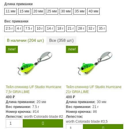
Длина приманки
11 мм
15 мм
20 мм
25 мм
30 мм
35 мм
40 мм
Вес приманки
2.5 г
4 г
7.5 г
10 г
14 г
18 г
21 г
28 г
32 г
35 г
В наличии (
204
шт.)
Все (
358
шт.)
Тейл-спиннер UF Studio Hurricane
Тейл-спиннер UF Studio Hurricane
7,5г GRIA LIME
21г GRIA LIME
400
400
₽
₽
Длина приманки:
20 мм
Длина приманки:
30 мм
Вес приманки:
7.5 г
Вес приманки:
21 г
Номер крючка:
#14
Номер крючка:
#6
Лепесток:
worth Colorado blade #2
Лепесток:
worth Colorado blade #3,5