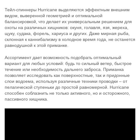
Тейл-спиннеры Hurricane выделяются эффектным внешним
Тейл-спиннер UF Studio Hurricane
Тейл-спиннер UF Studio Hurricane
видом, выверенной геометрией и оптимальной
14г GRIA LIME
18г GRIA LIME
400
400
балансировкой, что делает их универсальным решением для
₽
₽
Длина приманки:
25 мм
Длина приманки:
25 мм
охоты на различных хищников: окуня, голавля, язя, жереха,
Вес приманки:
14 г
Вес приманки:
18 г
щуку, судака, форель, хариуса и других. Даже мирная рыба,
Номер крючка:
#8
Номер крючка:
#6
склонная к каннибализму в холодное время года, не останется
Лепесток:
worth Colorado blade #3
Лепесток:
worth Colorado blade #3
равнодушной к этой приманке.
Ассортимент дает возможность подобрать оптимальный
вариант для любых условий: будь то сильный ветер, быстрое
течение или необходимость дальнего заброса. Приманка
позволяет исследовать как поверхностные, так и придонные
слои водоема, используя различные техники проводки – от
пелагической ступеньки до простой равномерной. Hurricane
способен соблазнить не только активного, но и осторожного,
пассивного хищника.
Тейл-спиннер UF Studio Hurricane
Тейл-спиннер UF Studio Hurricane
7,5г GRIA FROG
10г GRIA LIME
400
400
₽
₽
Длина приманки:
20 мм
Длина приманки:
20 мм
Вес приманки:
7.5 г
Вес приманки:
10 г
Номер крючка:
#14
Номер крючка:
#10
Лепесток:
worth Colorado blade #2
Лепесток:
worth Colorado blade #2