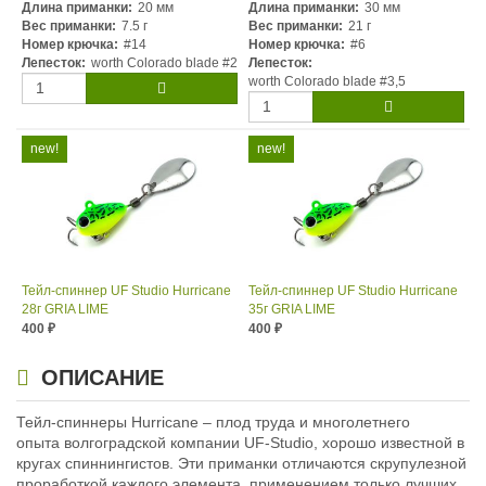
Длина приманки:
20 мм
Длина приманки:
30 мм
Вес приманки:
7.5 г
Вес приманки:
21 г
Номер крючка:
#14
Номер крючка:
#6
Лепесток:
worth Colorado blade #2
Лепесток:
worth Colorado blade #3,5
Тейл-спиннер UF Studio Hurricane
Тейл-спиннер UF Studio Hurricane
28г GRIA LIME
35г GRIA LIME
400
400
₽
₽
Длина приманки:
35 мм
Длина приманки:
35 мм
Вес приманки:
28 г
Вес приманки:
35 г
ОПИСАНИЕ
Номер крючка:
#5
Номер крючка:
#5
Лепесток:
worth Colorado blade #3
Лепесток:
Тейл-спиннеры Hurricane – плод труда и многолетнего
Worth Colorado Blade #3½
опыта волгоградской компании UF-Studio, хорошо известной в
кругах спиннингистов. Эти приманки отличаются скрупулезной
проработкой каждого элемента, применением только лучших