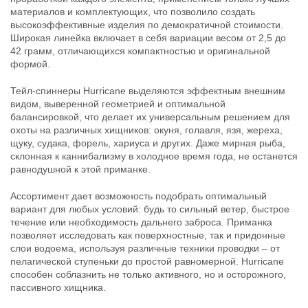
материалов и комплектующих, что позволило создать
высокоэффективные изделия по демократичной стоимости.
Широкая линейка включает в себя вариации весом от 2,5 до
42 грамм, отличающихся компактностью и оригинальной
формой.
Тейл-спиннеры Hurricane выделяются эффектным внешним
Тейл-спиннер UF Studio Hurricane
Тейл-спиннер UF Studio Hurricane
видом, выверенной геометрией и оптимальной
14г GRIA LIME
18г GRIA LIME
400
400
балансировкой, что делает их универсальным решением для
₽
₽
Длина приманки:
25 мм
Длина приманки:
25 мм
охоты на различных хищников: окуня, голавля, язя, жереха,
Вес приманки:
14 г
Вес приманки:
18 г
щуку, судака, форель, хариуса и других. Даже мирная рыба,
Номер крючка:
#8
Номер крючка:
#6
склонная к каннибализму в холодное время года, не останется
Лепесток:
worth Colorado blade #3
Лепесток:
worth Colorado blade #3
равнодушной к этой приманке.
Ассортимент дает возможность подобрать оптимальный
вариант для любых условий: будь то сильный ветер, быстрое
течение или необходимость дальнего заброса. Приманка
позволяет исследовать как поверхностные, так и придонные
слои водоема, используя различные техники проводки – от
пелагической ступеньки до простой равномерной. Hurricane
способен соблазнить не только активного, но и осторожного,
пассивного хищника.
Тейл-спиннер UF Studio Hurricane
Тейл-спиннер UF Studio Hurricane
7,5г GRIA FROG
10г GRIA LIME