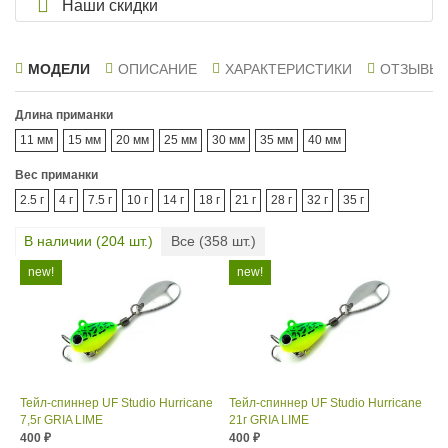
Наши скидки
МОДЕЛИ
ОПИСАНИЕ
ХАРАКТЕРИСТИКИ
ОТЗЫВЫ
Длина приманки
11 мм
15 мм
20 мм
25 мм
30 мм
35 мм
40 мм
Вес приманки
2.5 г
4 г
7.5 г
10 г
14 г
18 г
21 г
28 г
32 г
35 г
В наличии (
204
шт.)
Все (
358
шт.)
Тейл-спиннер UF Studio Hurricane
Тейл-спиннер UF Studio Hurricane
7,5г GRIA LIME
21г GRIA LIME
400
400
₽
₽