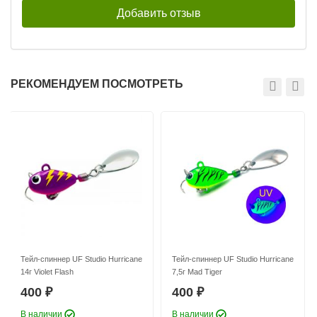
РЕКОМЕНДУЕМ ПОСМОТРЕТЬ
Тейл-спиннер UF Studio Hurricane
Тейл-спиннер UF Studio Hurricane
18г GRIA FUJI
21г GRIA FUJI
400
400
₽
₽
Длина приманки:
25 мм
Длина приманки:
30 мм
Вес приманки:
18 г
Вес приманки:
21 г
Номер крючка:
#6
Номер крючка:
#6
Лепесток:
worth Colorado blade #3
Лепесток:
worth Colorado blade #3,5
Тейл-спиннер UF Studio Hurricane
Тейл-спиннер UF Studio Hurricane
14г Violet Flash
7,5г Mad Tiger
400
400
₽
₽
В наличии
В наличии