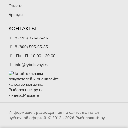
Оплата
Бренды
КОНТАКТЫ
8 (495) 726-65-46
8 (800) 505-65-35
Тейл-спиннер UF Studio Hurricane
Тейл-спиннер UF Studio Hurricane
35г Fire Tiger
Пн—Пт 10.00—20.00
7,5г Mad Tiger
400
400
₽
₽
info@rybolovnyi.ru
Длина приманки:
35 мм
Длина приманки:
20 мм
Вес приманки:
35 г
Вес приманки:
7.5 г
Номер крючка:
St-36 #5
Номер крючка:
St-36 #14
Лепесток:
Лепесток:
worth Colorado blade #2
Worth Colorado Blade #3½
Информация, размещенная на сайте, является
публичной офертой. © 2012 - 2026 Рыболовный.ру