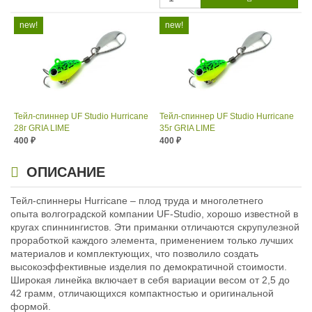
Тейл-спиннер UF Studio Hurricane
Тейл-спиннер UF Studio Hurricane
28г GRIA LIME
35г GRIA LIME
400
400
₽
₽
Длина приманки:
35 мм
Длина приманки:
35 мм
Вес приманки:
28 г
Вес приманки:
35 г
ОПИСАНИЕ
Номер крючка:
#5
Номер крючка:
#5
Лепесток:
worth Colorado blade #3
Лепесток:
Тейл-спиннеры Hurricane – плод труда и многолетнего
Worth Colorado Blade #3½
опыта волгоградской компании UF-Studio, хорошо известной в
кругах спиннингистов. Эти приманки отличаются скрупулезной
проработкой каждого элемента, применением только лучших
материалов и комплектующих, что позволило создать
высокоэффективные изделия по демократичной стоимости.
Широкая линейка включает в себя вариации весом от 2,5 до
42 грамм, отличающихся компактностью и оригинальной
формой.