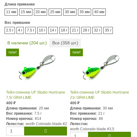
Длина приманки
11 мм
15 мм
20 мм
25 мм
30 мм
35 мм
40 мм
Вес приманки
2.5 г
4 г
7.5 г
10 г
14 г
18 г
21 г
28 г
32 г
35 г
В наличии (
204
шт.)
Все (
358
шт.)
Тейл-спиннер UF Studio Hurricane
Тейл-спиннер UF Studio Hurricane
7,5г GRIA LIME
21г GRIA LIME
400
400
₽
₽
Длина приманки:
20 мм
Длина приманки:
30 мм
Вес приманки:
7.5 г
Вес приманки:
21 г
Номер крючка:
#14
Номер крючка:
#6
Лепесток:
worth Colorado blade #2
Лепесток:
worth Colorado blade #3,5