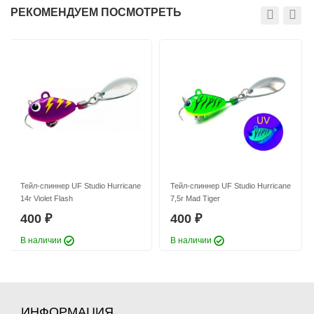
РЕКОМЕНДУЕМ ПОСМОТРЕТЬ
Тейл-спиннер UF Studio Hurricane
Тейл-спиннер UF Studio Hurricane
18г GRIA FUJI
21г GRIA FUJI
400
400
₽
₽
Длина приманки:
25 мм
Длина приманки:
30 мм
Вес приманки:
18 г
Вес приманки:
21 г
Номер крючка:
#6
Номер крючка:
#6
Лепесток:
worth Colorado blade #3
Лепесток:
worth Colorado blade #3,5
Тейл-спиннер UF Studio Hurricane
Тейл-спиннер UF Studio Hurricane
14г Violet Flash
7,5г Mad Tiger
400
400
₽
₽
В наличии
В наличии
Тейл-спиннер UF Studio Hurricane
Тейл-спиннер UF Studio Hurricane
28г GRIA FUJI
10г GRIA FUJI
400
400
₽
₽
Длина приманки:
35 мм
Длина приманки:
20 мм
ИНФОРМАЦИЯ