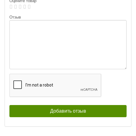
Оцените товар
Лепесток:
worth Colorado blade #3
Лепесток:
worth Colorado blade #3
Отзыв
Тейл-спиннер UF Studio Hurricane
Тейл-спиннер UF Studio Hurricane
35г GRIA FUJI
7,5г GRIA FUJI
400
400
₽
₽
Длина приманки:
35 мм
Длина приманки:
20 мм
Вес приманки:
35 г
Вес приманки:
7.5 г
Номер крючка:
#5
Номер крючка:
#14
Лепесток:
Лепесток:
worth Colorado blade #2
Worth Colorado Blade #3½