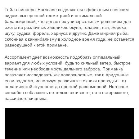
Тейл-спиннеры Hurricane выделяются эффектным внешним
Тейл-спиннер UF Studio Hurricane
Тейл-спиннер UF Studio Hurricane
видом, выверенной геометрией и оптимальной
14г GRIA LIME
18г GRIA LIME
400
400
балансировкой, что делает их универсальным решением для
₽
₽
Длина приманки:
25 мм
Длина приманки:
25 мм
охоты на различных хищников: окуня, голавля, язя, жереха,
Вес приманки:
14 г
Вес приманки:
18 г
щуку, судака, форель, хариуса и других. Даже мирная рыба,
Номер крючка:
#8
Номер крючка:
#6
склонная к каннибализму в холодное время года, не останется
Лепесток:
worth Colorado blade #3
Лепесток:
worth Colorado blade #3
равнодушной к этой приманке.
Ассортимент дает возможность подобрать оптимальный
вариант для любых условий: будь то сильный ветер, быстрое
течение или необходимость дальнего заброса. Приманка
позволяет исследовать как поверхностные, так и придонные
слои водоема, используя различные техники проводки – от
пелагической ступеньки до простой равномерной. Hurricane
способен соблазнить не только активного, но и осторожного,
пассивного хищника.
Тейл-спиннер UF Studio Hurricane
Тейл-спиннер UF Studio Hurricane
7,5г GRIA FROG
10г GRIA LIME
400
400
₽
₽
Длина приманки:
20 мм
Длина приманки:
20 мм
Вес приманки:
7.5 г
Вес приманки:
10 г
Номер крючка:
#14
Номер крючка:
#10
Лепесток:
worth Colorado blade #2
Лепесток:
worth Colorado blade #2