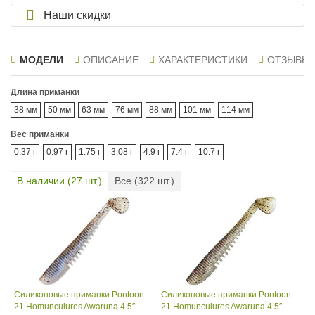
Наши скидки
МОДЕЛИ
ОПИСАНИЕ
ХАРАКТЕРИСТИКИ
ОТЗЫВЫ
Длина приманки
38 мм
50 мм
63 мм
76 мм
88 мм
101 мм
114 мм
Вес приманки
0.37 г
0.97 г
1.75 г
3.08 г
4.9 г
7.4 г
10.7 г
В наличии (
27
шт.)
Все (
322
шт.)
Силиконовые приманки Pontoon
Силиконовые приманки Pontoon
21 Homunculures Awaruna 4.5″
21 Homunculures Awaruna 4.5″