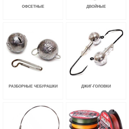
ОФСЕТНЫЕ
ДВОЙНЫЕ
Силиконовые приманки Pontoon
Силиконовые приманки Pontoon
21 Homunculures Awaruna 3.5″
21 Homunculures Awaruna 3.0″
цв.112
цв.439
324
324
₽
₽
Длина приманки:
88 мм
Длина приманки:
76 мм
Вес приманки:
4.9 г
Вес приманки:
3.08 г
РАЗБОРНЫЕ ЧЕБУРАШКИ
ДЖИГ-ГОЛОВКИ
Силиконовые приманки Pontoon
Силиконовые приманки Pontoon
21 Homunculures Awaruna 3.0″
21 Homunculures Awaruna 3.0″
цв.426
цв.410
324
324
₽
₽
Длина приманки:
76 мм
Длина приманки:
76 мм
Вес приманки:
3.08 г
Вес приманки:
3.08 г