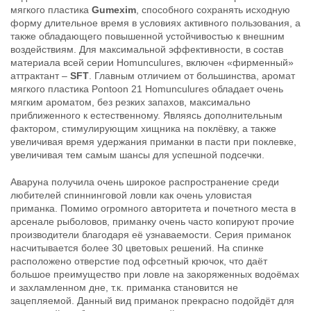
мягкого пластика
Gumexim
, способного сохранять исходную
форму длительное время в условиях активного пользования, а
также обладающего повышенной устойчивостью к внешним
воздействиям. Для максимальной эффективности, в состав
Силиконовые приманки Pontoon
Силиконовые приманки Pontoon
материала всей серии Homunculures, включен «фирменный»
21 Homunculures Awaruna 4.5″
21 Homunculures Awaruna 4.5″
аттрактант –
SFT
. Главным отличием от большинства, аромат
цв.420
цв.422
мягкого пластика Pontoon 21 Homunculures обладает очень
324
324
₽
₽
мягким ароматом, без резких запахов, максимально
Длина приманки:
114 мм
Длина приманки:
114 мм
приближенного к естественному. Являясь дополнительным
Вес приманки:
10.7 г
Вес приманки:
10.7 г
фактором, стимулирующим хищника на поклёвку, а также
увеличивая время удержания приманки в пасти при поклевке,
увеличивая тем самым шансы для успешной подсечки.
Аваруна получила очень широкое распространение среди
любителей спиннинговой ловли как очень уловистая
приманка. Помимо огромного авторитета и почетного места в
арсенале рыболовов, приманку очень часто копируют прочие
производители благодаря её узнаваемости. Серия приманок
насчитывается более 30 цветовых решений. На спинке
Силиконовые приманки Pontoon
Силиконовые приманки Pontoon
расположено отверстие под офсетный крючок, что даёт
21 Homunculures Awaruna 4.5″
21 Homunculures Awaruna 4.5″
большое преимущество при ловле на закоряженных водоёмах
цв.426
цв.401
324
324
и захламленном дне, т.к. приманка становится не
₽
₽
Длина приманки:
114 мм
Длина приманки:
114 мм
зацепляемой. Данный вид приманок прекрасно подойдёт для
Вес приманки:
10.7 г
Вес приманки:
10.7 г