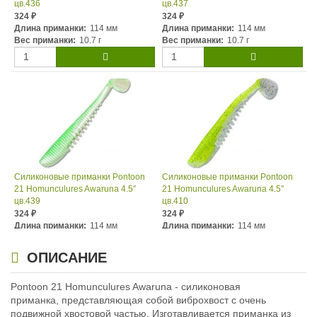
цв.436
цв.437
324
324
₽
₽
Длина приманки:
114 мм
Длина приманки:
114 мм
Вес приманки:
10.7 г
Вес приманки:
10.7 г
Силиконовые приманки Pontoon
Силиконовые приманки Pontoon
21 Homunculures Awaruna 4.5″
21 Homunculures Awaruna 4.5″
цв.439
цв.410
324
324
₽
₽
Длина приманки:
114 мм
Длина приманки:
114 мм
Вес приманки:
10.7 г
Вес приманки:
10.7 г
ОПИСАНИЕ
Pontoon 21 Homunculures Awaruna - силиконовая
приманка, представляющая собой виброхвост с очень
подвижной хвостовой частью. Изготавливается приманка из