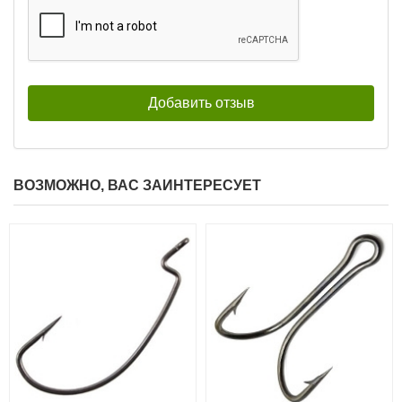
324
324
₽
₽
Длина приманки:
101 мм
Длина приманки:
88 мм
Вес приманки:
7.4 г
Вес приманки:
4.9 г
ВОЗМОЖНО, ВАС ЗАИНТЕРЕСУЕТ
Силиконовые приманки Pontoon
Силиконовые приманки Pontoon
21 Homunculures Awaruna 3.5″
21 Homunculures Awaruna 3.5″
цв.426
цв.401
324
324
₽
₽
Длина приманки:
88 мм
Длина приманки:
88 мм
Вес приманки:
4.9 г
Вес приманки:
4.9 г