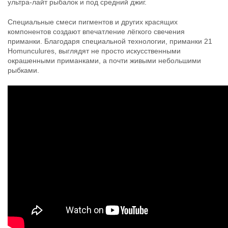
ультра-лайт рыбалок и под средний джиг.
Специальные смеси пигментов и других красящих
компонентов создают впечатление лёгкого свечения
приманки. Благодаря специальной технологии, приманки 21
Homunculures, выглядят не просто искусственными
окрашенными приманками, а почти живыми небольшими
рыбками.
Силиконовые приманки Pontoon
Силиконовые приманки Pontoon
21 Homunculures Awaruna 4.5″
21 Homunculures Awaruna 4.5″
цв.403
цв.408
324
324
₽
₽
Длина приманки:
114 мм
Длина приманки:
114 мм
Вес приманки:
10.7 г
Вес приманки:
10.7 г