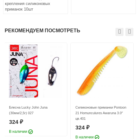
крепления силиконовых
Силиконовые приманки Pontoon
приманок 10шт
21 Homunculures Awaruna 3.0″
цв.403
324
₽
Длина приманки:
76 мм
РЕКОМЕНДУЕМ ПОСМОТРЕТЬ
Вес приманки:
3.08 г
Блесна Lucky John Juna
Силиконовые приманки Pontoon
(30мм/2,5г) 027
21 Homunculures Awaruna 3.0″
цв.401
324
₽
324
₽
В наличии
В наличии