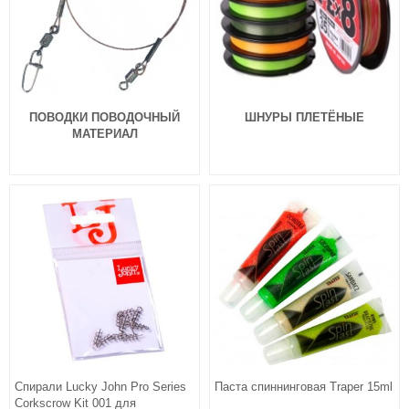
ПОВОДКИ ПОВОДОЧНЫЙ
ШНУРЫ ПЛЕТЁНЫЕ
МАТЕРИАЛ
Силиконовые приманки Pontoon
Силиконовые приманки Pontoon
21 Homunculures Awaruna 3.0″
21 Homunculures Awaruna 3.0″
цв.420
цв.401
324
324
₽
₽
Длина приманки:
76 мм
Длина приманки:
76 мм
Вес приманки:
3.08 г
Вес приманки:
3.08 г
Спирали Lucky John Pro Series
Паста спиннинговая Traper 15ml
Corkscrow Kit 001 для