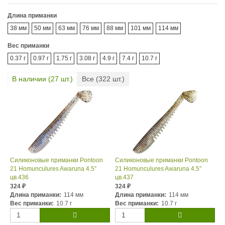
Длина приманки
38 мм
50 мм
63 мм
76 мм
88 мм
101 мм
114 мм
Вес приманки
0.37 г
0.97 г
1.75 г
3.08 г
4.9 г
7.4 г
10.7 г
В наличии (
27
шт.)
Все (
322
шт.)
Силиконовые приманки Pontoon
Силиконовые приманки Pontoon
21 Homunculures Awaruna 4.5″
21 Homunculures Awaruna 4.5″
цв.436
цв.437
324
324
₽
₽
Длина приманки:
114 мм
Длина приманки:
114 мм
Вес приманки:
10.7 г
Вес приманки:
10.7 г