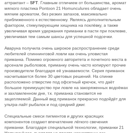
аттрактант –
SFT
. Главным отличием от большинства, аромат
цв.420
цв.422
мягкого пластика Pontoon 21 Homunculures обладает очень
324
324
₽
₽
мягким ароматом, без резких запахов, максимально
Длина приманки:
114 мм
Длина приманки:
114 мм
приближенного к естественному. Являясь дополнительным
Вес приманки:
10.7 г
Вес приманки:
10.7 г
фактором, стимулирующим хищника на поклёвку, а также
увеличивая время удержания приманки в пасти при поклевке,
увеличивая тем самым шансы для успешной подсечки.
Аваруна получила очень широкое распространение среди
любителей спиннинговой ловли как очень уловистая
приманка. Помимо огромного авторитета и почетного места в
арсенале рыболовов, приманку очень часто копируют прочие
производители благодаря её узнаваемости. Серия приманок
насчитывается более 30 цветовых решений. На спинке
Силиконовые приманки Pontoon
Силиконовые приманки Pontoon
расположено отверстие под офсетный крючок, что даёт
21 Homunculures Awaruna 4.5″
21 Homunculures Awaruna 4.5″
большое преимущество при ловле на закоряженных водоёмах
цв.426
цв.401
324
324
и захламленном дне, т.к. приманка становится не
₽
₽
Длина приманки:
114 мм
Длина приманки:
114 мм
зацепляемой. Данный вид приманок прекрасно подойдёт для
Вес приманки:
10.7 г
Вес приманки:
10.7 г
ультра-лайт рыбалок и под средний джиг.
Специальные смеси пигментов и других красящих
компонентов создают впечатление лёгкого свечения
приманки. Благодаря специальной технологии, приманки 21