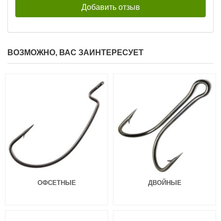
ВОЗМОЖНО, ВАС ЗАИНТЕРЕСУЕТ
Силиконовые приманки Pontoon
Силиконовые приманки Pontoon
21 Homunculures Awaruna 3.5″
21 Homunculures Awaruna 3.5″
цв.426
цв.401
324
324
₽
₽
Длина приманки:
88 мм
Длина приманки:
88 мм
Вес приманки:
4.9 г
Вес приманки:
4.9 г
ОФСЕТНЫЕ
ДВОЙНЫЕ
Силиконовые приманки Pontoon
Силиконовые приманки Pontoon
21 Homunculures Awaruna 3.5″
21 Homunculures Awaruna 3.0″