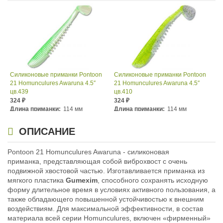
Силиконовые приманки Pontoon
Силиконовые приманки Pontoon
21 Homunculures Awaruna 4.5″
21 Homunculures Awaruna 4.5″
цв.439
цв.410
324
324
₽
₽
Длина приманки:
114 мм
Длина приманки:
114 мм
Вес приманки:
10.7 г
Вес приманки:
10.7 г
ОПИСАНИЕ
Pontoon 21 Homunculures Awaruna - силиконовая
приманка, представляющая собой виброхвост с очень
подвижной хвостовой частью. Изготавливается приманка из
мягкого пластика
Gumexim
, способного сохранять исходную
форму длительное время в условиях активного пользования, а
также обладающего повышенной устойчивостью к внешним
воздействиям. Для максимальной эффективности, в состав
Силиконовые приманки Pontoon
Силиконовые приманки Pontoon
материала всей серии Homunculures, включен «фирменный»
21 Homunculures Awaruna 4.5″
21 Homunculures Awaruna 4.5″