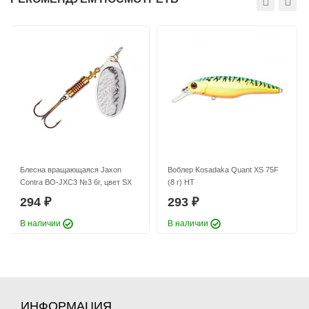
Вес приманки:
3.08 г
Блесна вращающаяся Jaxon
Воблер Kosadaka Quant XS 75F
Contra BO-JXC3 №3 6г, цвет SX
(8 г) HT
294
293
₽
₽
В наличии
В наличии
ИНФОРМАЦИЯ