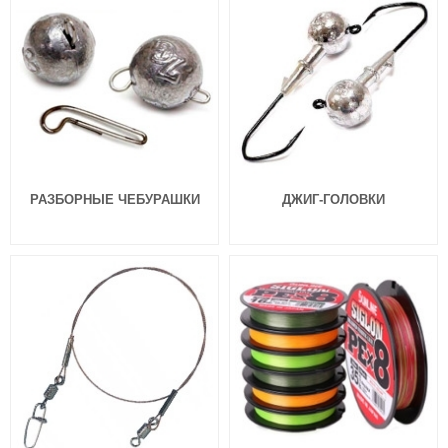
цв.112
цв.439
324
324
₽
₽
Длина приманки:
88 мм
Длина приманки:
76 мм
Вес приманки:
4.9 г
Вес приманки:
3.08 г
РАЗБОРНЫЕ ЧЕБУРАШКИ
ДЖИГ-ГОЛОВКИ
Силиконовые приманки Pontoon
Силиконовые приманки Pontoon
21 Homunculures Awaruna 3.0″
21 Homunculures Awaruna 3.0″
цв.426
цв.410
324
324
₽
₽
Длина приманки:
76 мм
Длина приманки:
76 мм
Вес приманки:
3.08 г
Вес приманки:
3.08 г