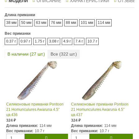
МОДЕЛИ
ОПИСАНИЕ
ХАРАКТЕРИСТИКИ
ОТЗЫВЫ
Длина приманки
38 мм
50 мм
63 мм
76 мм
88 мм
101 мм
114 мм
Вес приманки
0.37 г
0.97 г
1.75 г
3.08 г
4.9 г
7.4 г
10.7 г
В наличии (
27
шт.)
Все (
322
шт.)
Силиконовые приманки Pontoon
Силиконовые приманки Pontoon
21 Homunculures Awaruna 4.5″
21 Homunculures Awaruna 4.5″
цв.436
цв.437
324
324
₽
₽
Длина приманки:
114 мм
Длина приманки:
114 мм
Вес приманки:
10.7 г
Вес приманки:
10.7 г