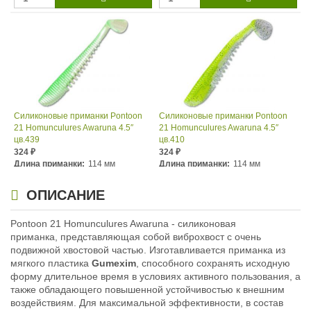
Силиконовые приманки Pontoon
Силиконовые приманки Pontoon
21 Homunculures Awaruna 4.5″
21 Homunculures Awaruna 4.5″
цв.439
цв.410
324
324
₽
₽
Длина приманки:
114 мм
Длина приманки:
114 мм
Вес приманки:
10.7 г
Вес приманки:
10.7 г
ОПИСАНИЕ
Pontoon 21 Homunculures Awaruna - силиконовая
приманка, представляющая собой виброхвост с очень
подвижной хвостовой частью. Изготавливается приманка из
мягкого пластика
Gumexim
, способного сохранять исходную
форму длительное время в условиях активного пользования, а
также обладающего повышенной устойчивостью к внешним
воздействиям. Для максимальной эффективности, в состав
Силиконовые приманки Pontoon
Силиконовые приманки Pontoon