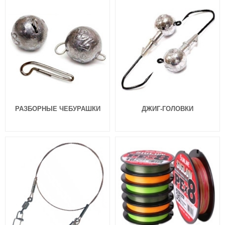
21 Homunculures Awaruna 3.5″
21 Homunculures Awaruna 3.0″
цв.112
цв.439
324
324
₽
₽
Длина приманки:
88 мм
Длина приманки:
76 мм
Вес приманки:
4.9 г
Вес приманки:
3.08 г
РАЗБОРНЫЕ ЧЕБУРАШКИ
ДЖИГ-ГОЛОВКИ
Силиконовые приманки Pontoon
Силиконовые приманки Pontoon
21 Homunculures Awaruna 3.0″
21 Homunculures Awaruna 3.0″
цв.426
цв.410
324
324
₽
₽
Длина приманки:
76 мм
Длина приманки:
76 мм
Вес приманки:
3.08 г
Вес приманки:
3.08 г