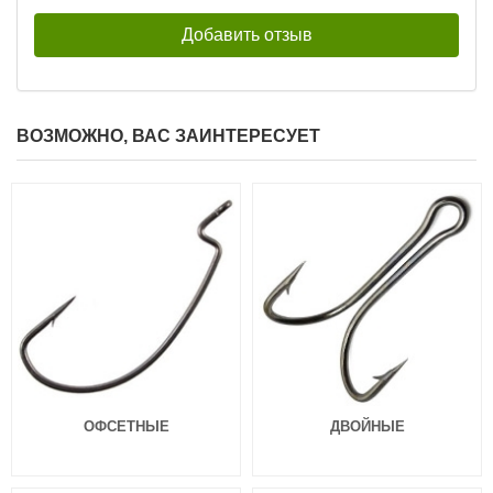
ВОЗМОЖНО, ВАС ЗАИНТЕРЕСУЕТ
Силиконовые приманки Pontoon
Силиконовые приманки Pontoon
21 Homunculures Awaruna 3.5″
21 Homunculures Awaruna 3.5″
цв.426
цв.401
324
324
₽
₽
Длина приманки:
88 мм
Длина приманки:
88 мм
Вес приманки:
4.9 г
Вес приманки:
4.9 г
ОФСЕТНЫЕ
ДВОЙНЫЕ
Силиконовые приманки Pontoon
Силиконовые приманки Pontoon