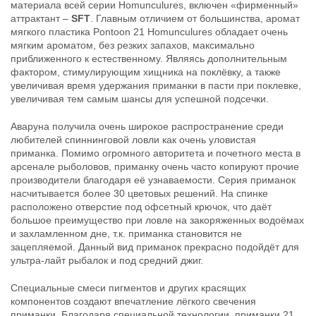
материала всей серии Homunculures, включен «фирменный»
21 Homunculures Awaruna 4.5″
21 Homunculures Awaruna 4.5″
аттрактант –
SFT
. Главным отличием от большинства, аромат
цв.420
цв.422
мягкого пластика Pontoon 21 Homunculures обладает очень
324
324
₽
₽
мягким ароматом, без резких запахов, максимально
Длина приманки:
114 мм
Длина приманки:
114 мм
приближенного к естественному. Являясь дополнительным
Вес приманки:
10.7 г
Вес приманки:
10.7 г
фактором, стимулирующим хищника на поклёвку, а также
увеличивая время удержания приманки в пасти при поклевке,
увеличивая тем самым шансы для успешной подсечки.
Аваруна получила очень широкое распространение среди
любителей спиннинговой ловли как очень уловистая
приманка. Помимо огромного авторитета и почетного места в
арсенале рыболовов, приманку очень часто копируют прочие
производители благодаря её узнаваемости. Серия приманок
насчитывается более 30 цветовых решений. На спинке
Силиконовые приманки Pontoon
Силиконовые приманки Pontoon
расположено отверстие под офсетный крючок, что даёт
21 Homunculures Awaruna 4.5″
21 Homunculures Awaruna 4.5″
большое преимущество при ловле на закоряженных водоёмах
цв.426
цв.401
324
324
и захламленном дне, т.к. приманка становится не
₽
₽
Длина приманки:
114 мм
Длина приманки:
114 мм
зацепляемой. Данный вид приманок прекрасно подойдёт для
Вес приманки:
10.7 г
Вес приманки:
10.7 г
ультра-лайт рыбалок и под средний джиг.
Специальные смеси пигментов и других красящих
компонентов создают впечатление лёгкого свечения
приманки. Благодаря специальной технологии, приманки 21