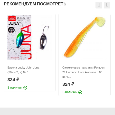
Длина приманки:
76 мм
РЕКОМЕНДУЕМ ПОСМОТРЕТЬ
Вес приманки:
3.08 г
Блесна Lucky John Juna
Силиконовые приманки Pontoon
(30мм/2,5г) 027
21 Homunculures Awaruna 3.0″
цв.401
324
₽
324
₽
В наличии
В наличии