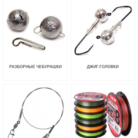
21 Homunculures Awaruna 3.5″
21 Homunculures Awaruna 3.0″
цв.112
цв.439
324
324
₽
₽
Длина приманки:
88 мм
Длина приманки:
76 мм
Вес приманки:
4.9 г
Вес приманки:
3.08 г
РАЗБОРНЫЕ ЧЕБУРАШКИ
ДЖИГ-ГОЛОВКИ
Силиконовые приманки Pontoon
Силиконовые приманки Pontoon
21 Homunculures Awaruna 3.0″
21 Homunculures Awaruna 3.0″
цв.426
цв.410
324
324
₽
₽
Длина приманки:
76 мм
Длина приманки:
76 мм
Вес приманки:
3.08 г
Вес приманки:
3.08 г