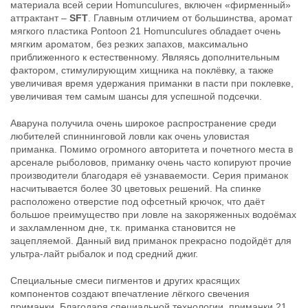
материала всей серии Homunculures, включен «фирменный»
21 Homunculures Awaruna 4.5″
21 Homunculures Awaruna 4.5″
аттрактант –
SFT
. Главным отличием от большинства, аромат
цв.420
цв.422
мягкого пластика Pontoon 21 Homunculures обладает очень
324
324
₽
₽
мягким ароматом, без резких запахов, максимально
Длина приманки:
114 мм
Длина приманки:
114 мм
приближенного к естественному. Являясь дополнительным
Вес приманки:
10.7 г
Вес приманки:
10.7 г
фактором, стимулирующим хищника на поклёвку, а также
увеличивая время удержания приманки в пасти при поклевке,
увеличивая тем самым шансы для успешной подсечки.
Аваруна получила очень широкое распространение среди
любителей спиннинговой ловли как очень уловистая
приманка. Помимо огромного авторитета и почетного места в
арсенале рыболовов, приманку очень часто копируют прочие
производители благодаря её узнаваемости. Серия приманок
насчитывается более 30 цветовых решений. На спинке
Силиконовые приманки Pontoon
Силиконовые приманки Pontoon
расположено отверстие под офсетный крючок, что даёт
21 Homunculures Awaruna 4.5″
21 Homunculures Awaruna 4.5″
большое преимущество при ловле на закоряженных водоёмах
цв.426
цв.401
324
324
и захламленном дне, т.к. приманка становится не
₽
₽
Длина приманки:
114 мм
Длина приманки:
114 мм
зацепляемой. Данный вид приманок прекрасно подойдёт для
Вес приманки:
10.7 г
Вес приманки:
10.7 г
ультра-лайт рыбалок и под средний джиг.
Специальные смеси пигментов и других красящих
компонентов создают впечатление лёгкого свечения
приманки. Благодаря специальной технологии, приманки 21