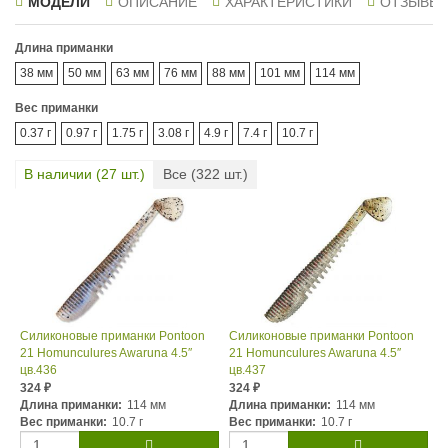
МОДЕЛИ
ОПИСАНИЕ
ХАРАКТЕРИСТИКИ
ОТЗЫВЫ
Длина приманки
38 мм
50 мм
63 мм
76 мм
88 мм
101 мм
114 мм
Вес приманки
0.37 г
0.97 г
1.75 г
3.08 г
4.9 г
7.4 г
10.7 г
В наличии (
27
шт.)
Все (
322
шт.)
Силиконовые приманки Pontoon
Силиконовые приманки Pontoon
21 Homunculures Awaruna 4.5″
21 Homunculures Awaruna 4.5″
цв.436
цв.437
324
324
₽
₽
Длина приманки:
114 мм
Длина приманки:
114 мм
Вес приманки:
10.7 г
Вес приманки:
10.7 г