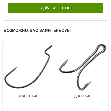
ВОЗМОЖНО, ВАС ЗАИНТЕРЕСУЕТ
Силиконовые приманки Pontoon
Силиконовые приманки Pontoon
21 Homunculures Awaruna 3.5″
21 Homunculures Awaruna 3.5″
цв.426
цв.401
324
324
₽
₽
Длина приманки:
88 мм
Длина приманки:
88 мм
Вес приманки:
4.9 г
Вес приманки:
4.9 г
ОФСЕТНЫЕ
ДВОЙНЫЕ
Силиконовые приманки Pontoon
Силиконовые приманки Pontoon