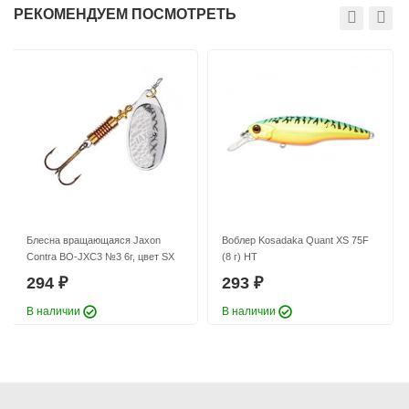
Длина приманки:
76 мм
РЕКОМЕНДУЕМ ПОСМОТРЕТЬ
Вес приманки:
3.08 г
Блесна вращающаяся Jaxon
Воблер Kosadaka Quant XS 75F
Contra BO-JXC3 №3 6г, цвет SX
(8 г) HT
294
293
₽
₽
В наличии
В наличии