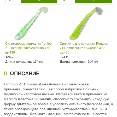
Силиконовые приманки Pontoon
Силиконовые приманки Pontoon
21 Homunculures Awaruna 4.5″
21 Homunculures Awaruna 4.5″
цв.439
цв.410
324
324
₽
₽
Длина приманки:
114 мм
Длина приманки:
114 мм
Вес приманки:
10.7 г
Вес приманки:
10.7 г
ОПИСАНИЕ
Pontoon 21 Homunculures Awaruna - силиконовая
приманка, представляющая собой виброхвост с очень
подвижной хвостовой частью. Изготавливается приманка из
мягкого пластика
Gumexim
, способного сохранять исходную
форму длительное время в условиях активного пользования, а
также обладающего повышенной устойчивостью к внешним
воздействиям. Для максимальной эффективности, в состав
Силиконовые приманки Pontoon
Силиконовые приманки Pontoon