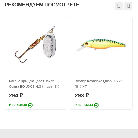
Длина приманки:
76 мм
РЕКОМЕНДУЕМ ПОСМОТРЕТЬ
Вес приманки:
3.08 г
Блесна вращающаяся Jaxon
Воблер Kosadaka Quant XS 75F
Contra BO-JXC3 №3 6г, цвет SX
(8 г) HT
294
293
₽
₽
В наличии
В наличии