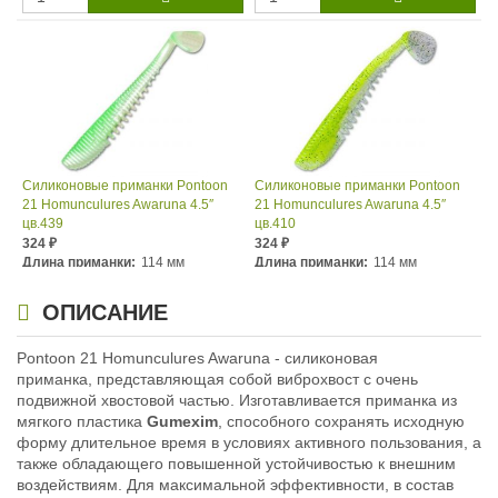
Силиконовые приманки Pontoon
Силиконовые приманки Pontoon
21 Homunculures Awaruna 4.5″
21 Homunculures Awaruna 4.5″
цв.439
цв.410
324
324
₽
₽
Длина приманки:
114 мм
Длина приманки:
114 мм
Вес приманки:
10.7 г
Вес приманки:
10.7 г
ОПИСАНИЕ
Pontoon 21 Homunculures Awaruna - силиконовая
приманка, представляющая собой виброхвост с очень
подвижной хвостовой частью. Изготавливается приманка из
мягкого пластика
Gumexim
, способного сохранять исходную
форму длительное время в условиях активного пользования, а
также обладающего повышенной устойчивостью к внешним
воздействиям. Для максимальной эффективности, в состав
Силиконовые приманки Pontoon
Силиконовые приманки Pontoon