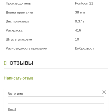
Длина приманки:
114 мм
Длина приманки:
114 мм
Производитель
Pontoon 21
Вес приманки:
10.7 г
Вес приманки:
10.7 г
Длина приманки
38 мм
Вес приманки
0.37 г
Раскраска
416
Штук в упаковке
10
Разновидность приманки
Виброхвост
Силиконовые приманки Pontoon
Силиконовые приманки Pontoon
21 Homunculures Awaruna 4.0″
21 Homunculures Awaruna 4.5″
ОТЗЫВЫ
цв.439
цв.104
324
324
₽
₽
Длина приманки:
101 мм
Длина приманки:
114 мм
Вес приманки:
7.4 г
Вес приманки:
10.7 г
Написать отзыв
×
Ваше имя
Email