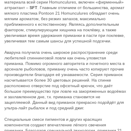
материала всей серии Homunculures, включен «фирменный»
21 Homunculures Awaruna 4.5″
21 Homunculures Awaruna 4.5″
аттрактант –
SFT
. Главным отличием от большинства, аромат
цв.420
цв.422
мягкого пластика Pontoon 21 Homunculures обладает очень
324
324
₽
₽
мягким ароматом, без резких запахов, максимально
Длина приманки:
114 мм
Длина приманки:
114 мм
приближенного к естественному. Являясь дополнительным
Вес приманки:
10.7 г
Вес приманки:
10.7 г
фактором, стимулирующим хищника на поклёвку, а также
увеличивая время удержания приманки в пасти при поклевке,
увеличивая тем самым шансы для успешной подсечки.
Аваруна получила очень широкое распространение среди
любителей спиннинговой ловли как очень уловистая
приманка. Помимо огромного авторитета и почетного места в
арсенале рыболовов, приманку очень часто копируют прочие
производители благодаря её узнаваемости. Серия приманок
насчитывается более 30 цветовых решений. На спинке
Силиконовые приманки Pontoon
Силиконовые приманки Pontoon
расположено отверстие под офсетный крючок, что даёт
21 Homunculures Awaruna 4.5″
21 Homunculures Awaruna 4.5″
большое преимущество при ловле на закоряженных водоёмах
цв.426
цв.401
324
324
и захламленном дне, т.к. приманка становится не
₽
₽
Длина приманки:
114 мм
Длина приманки:
114 мм
зацепляемой. Данный вид приманок прекрасно подойдёт для
Вес приманки:
10.7 г
Вес приманки:
10.7 г
ультра-лайт рыбалок и под средний джиг.
Специальные смеси пигментов и других красящих
компонентов создают впечатление лёгкого свечения
приманки. Благодаря специальной технологии, приманки 21