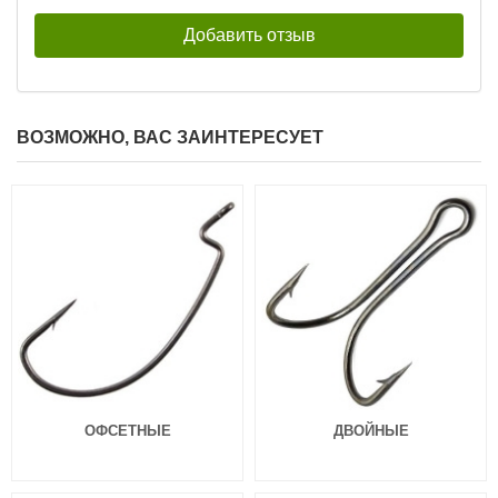
ВОЗМОЖНО, ВАС ЗАИНТЕРЕСУЕТ
Силиконовые приманки Pontoon
Силиконовые приманки Pontoon
21 Homunculures Awaruna 3.5″
21 Homunculures Awaruna 3.5″
цв.426
цв.401
324
324
₽
₽
Длина приманки:
88 мм
Длина приманки:
88 мм
Вес приманки:
4.9 г
Вес приманки:
4.9 г
ОФСЕТНЫЕ
ДВОЙНЫЕ
Силиконовые приманки Pontoon
Силиконовые приманки Pontoon