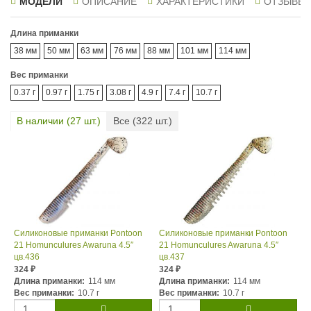
МОДЕЛИ
ОПИСАНИЕ
ХАРАКТЕРИСТИКИ
ОТЗЫВЫ
Длина приманки
38 мм
50 мм
63 мм
76 мм
88 мм
101 мм
114 мм
Вес приманки
0.37 г
0.97 г
1.75 г
3.08 г
4.9 г
7.4 г
10.7 г
В наличии (
27
шт.)
Все (
322
шт.)
Силиконовые приманки Pontoon
Силиконовые приманки Pontoon
21 Homunculures Awaruna 4.5″
21 Homunculures Awaruna 4.5″
цв.436
цв.437
324
324
₽
₽
Длина приманки:
114 мм
Длина приманки:
114 мм
Вес приманки:
10.7 г
Вес приманки:
10.7 г