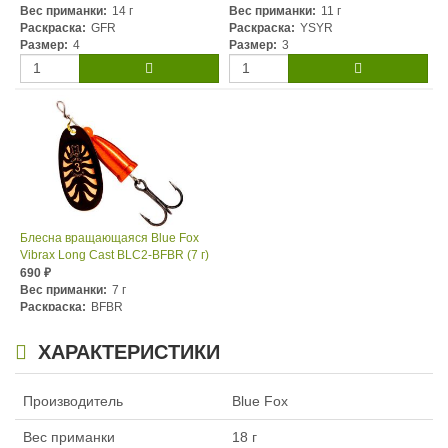
Вес приманки:
14 г
Вес приманки:
11 г
Раскраска:
GFR
Раскраска:
YSYR
Размер:
4
Размер:
3
Блесна вращающаяся Blue Fox
Vibrax Long Cast BLC2-BFBR (7 г)
690
₽
Вес приманки:
7 г
Раскраска:
BFBR
Размер:
2
ХАРАКТЕРИСТИКИ
Производитель
Blue Fox
Вес приманки
18 г