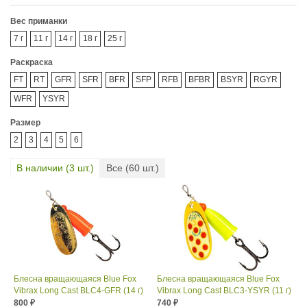
Вес приманки
7 г
11 г
14 г
18 г
25 г
Раскраска
FT
RT
GFR
SFR
BFR
SFP
RFB
BFBR
BSYR
RGYR
WFR
YSYR
Размер
2
3
4
5
6
В наличии (
3
шт.)
Все (
60
шт.)
Блесна вращающаяся Blue Fox
Блесна вращающаяся Blue Fox
Vibrax Long Cast BLC4-GFR (14 г)
Vibrax Long Cast BLC3-YSYR (11 г)
800
740
₽
₽