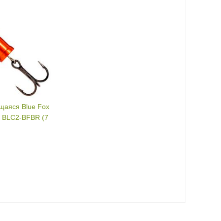
аяся Blue Fox
t BLC2-BFBR (7
7 г
BR