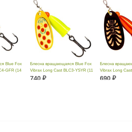
я Blue Fox
Блесна вращающаяся Blue Fox
Блесна вращающ
LC4-GFR (14
Vibrax Long Cast BLC3-YSYR (11
Vibrax Long Cas
г)
г)
740
690
₽
₽
Вес приманки:
11 г
Вес приманки:
Раскраска:
YSYR
Раскраска:
BF
Размер:
3
Размер:
2