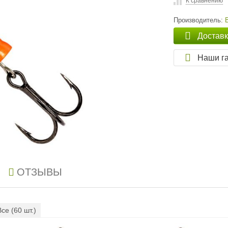
К сравнению
Производитель:
Достав
Наши г
ОТЗЫВЫ
Все (
60
шт.)