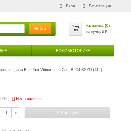
Вход
Регистрация
Корзина (
0
)
Найти
на сумму
0
₽
ЗМА
ВОДОМОТОРИКА
ращающаяся Blue Fox Vibrax Long Cast BLC4-BSYR (14 г)
Нет в наличии
SYR
+
В корзину