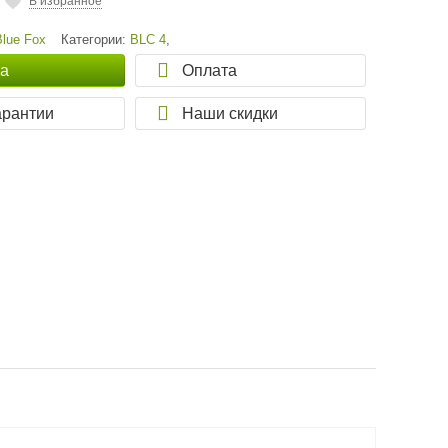
В избранное
Blue Fox
Категории:
BLC 4
,
ка
Оплата
арантии
Наши скидки