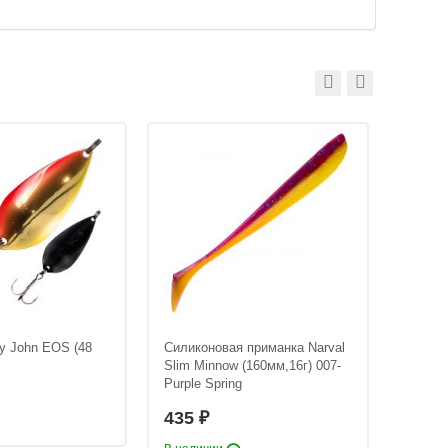
y John EOS (48
Силиконовая приманка Narval
Силико
Slim Minnow (160мм,16г) 007-
Slim M
Purple Spring
Bad Sa
435
435
₽