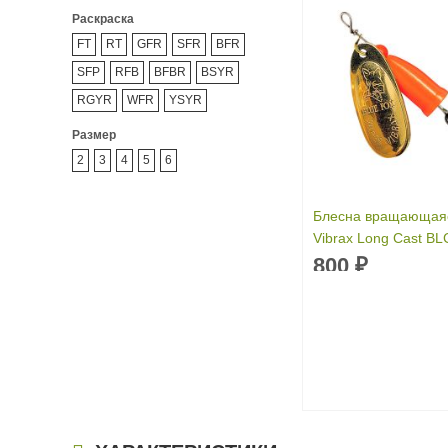
Раскраска
FT
RT
GFR
SFR
BFR
SFP
RFB
BFBR
BSYR
RGYR
WFR
YSYR
Размер
2
3
4
5
6
Блесна вращающаяс
Vibrax Long Cast B
г)
800
₽
Вес приманки:
14 г
Раскраска:
GFR
Размер:
4