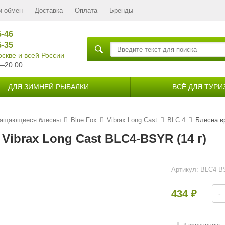
и обмен
Доставка
Оплата
Бренды
5-46
5-35
скве и всей России
—20.00
ДЛЯ ЗИМНЕЙ РЫБАЛКИ
ВСЁ ДЛЯ ТУРИ
ащающиеся блесны
Blue Fox
Vibrax Long Cast
BLC 4
Блесна в
ibrax Long Cast BLC4-BSYR (14 г)
Артикул:
BLC4-B
434
-
₽