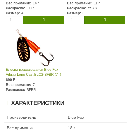
Вес приманки:
14 г
Вес приманки:
11 г
Раскраска:
GFR
Раскраска:
YSYR
Размер:
4
Размер:
3
Блесна вращающаяся Blue Fox
Vibrax Long Cast BLC2-BFBR (7 г)
690
₽
Вес приманки:
7 г
Раскраска:
BFBR
Размер:
2
ХАРАКТЕРИСТИКИ
Производитель
Blue Fox
Вес приманки
18 г