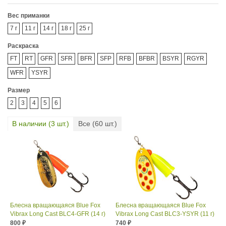
Вес приманки
7 г
11 г
14 г
18 г
25 г
Раскраска
FT
RT
GFR
SFR
BFR
SFP
RFB
BFBR
BSYR
RGYR
WFR
YSYR
Размер
2
3
4
5
6
В наличии (
3
шт.)
Все (
60
шт.)
Блесна вращающаяся Blue Fox
Блесна вращающаяся Blue Fox
Vibrax Long Cast BLC4-GFR (14 г)
Vibrax Long Cast BLC3-YSYR (11 г)
800
740
₽
₽