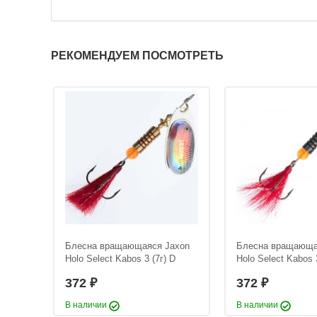
РЕКОМЕНДУЕМ ПОСМОТРЕТЬ
epps
Блесна вращающаяся Jaxon
Блесна вращающа
reuse
Holo Select Kabos 3 (7г) D
Holo Select Kabos 3
372
372
₽
₽
В наличии
В наличии