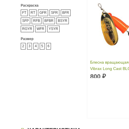
Раскраска
FT
RT
GFR
SFR
BFR
SFP
RFB
BFBR
BSYR
RGYR
WFR
YSYR
Размер
2
3
4
5
6
Блесна вращающаяс
Vibrax Long Cast B
г)
800
₽
Вес приманки:
14 г
Раскраска:
GFR
Размер:
4