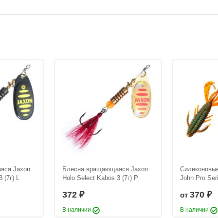
яся Jaxon
Блесна вращающаяся Jaxon
Силиконовые
 (7г) L
Holo Select Kabos 3 (7г) P
John Pro Ser
372
370
от
₽
₽
В наличии
В наличии