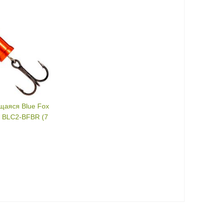
аяся Blue Fox
t BLC2-BFBR (7
7 г
BR