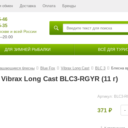
и обмен
Доставка
Оплата
Бренды
5-46
5-35
скве и всей России
—20.00
ДЛЯ ЗИМНЕЙ РЫБАЛКИ
ВСЁ ДЛЯ ТУРИ
ащающиеся блесны
Blue Fox
Vibrax Long Cast
BLC 3
Блесна в
ibrax Long Cast BLC3-RGYR (11 г)
Артикул:
BLC3-
371
-
₽