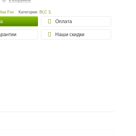
В избранное
Blue Fox
Категории:
BLC 3
,
ка
Оплата
арантии
Наши скидки