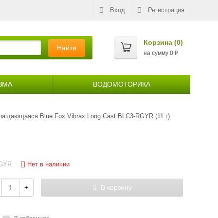
Вход
Регистрация
Корзина (
0
)
Найти
на сумму
0
₽
ЗМА
ВОДОМОТОРИКА
ращающаяся Blue Fox Vibrax Long Cast BLC3-RGYR (11 г)
Нет в наличии
RGYR
+
В корзину