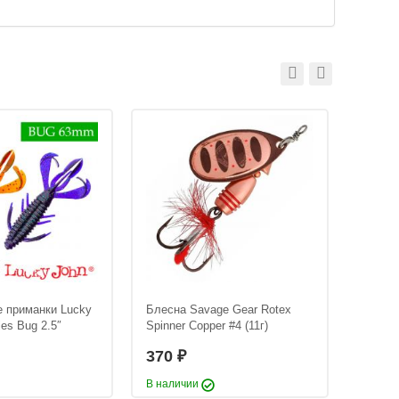
 приманки Lucky
Блесна Savage Gear Rotex
Блесна
ies Bug 2.5″
Spinner Copper #4 (11г)
Spinner
370
370
₽
В наличии
В нали