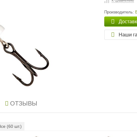
К сравнению
Производитель:
Достав
Наши г
ОТЗЫВЫ
Все (
60
шт.)