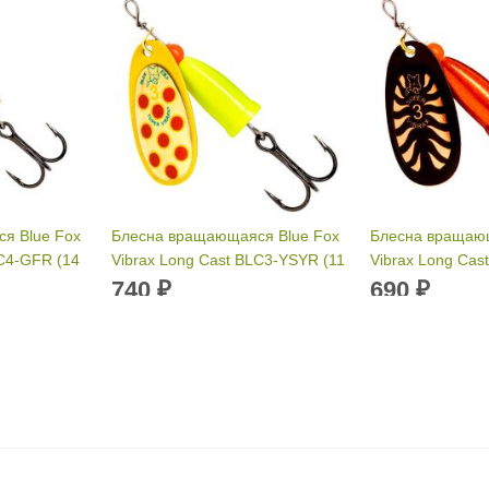
я Blue Fox
Блесна вращающаяся Blue Fox
Блесна вращающ
LC4-GFR (14
Vibrax Long Cast BLC3-YSYR (11
Vibrax Long Cas
г)
г)
740
690
₽
₽
Вес приманки:
11 г
Вес приманки:
Раскраска:
YSYR
Раскраска:
BF
Размер:
3
Размер:
2