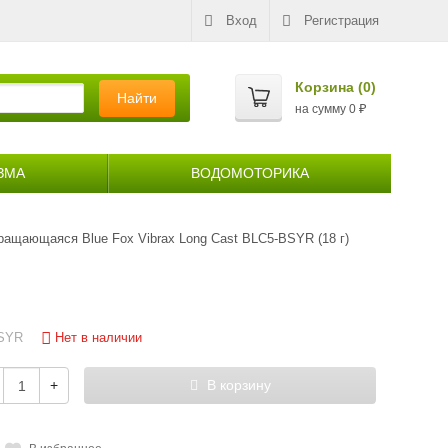
Вход
Регистрация
Корзина (
0
)
Найти
на сумму
0
₽
ЗМА
ВОДОМОТОРИКА
ращающаяся Blue Fox Vibrax Long Cast BLC5-BSYR (18 г)
Нет в наличии
SYR
+
В корзину