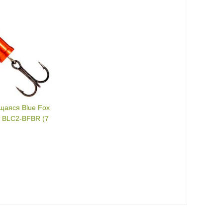
аяся Blue Fox
t BLC2-BFBR (7
7 г
BR