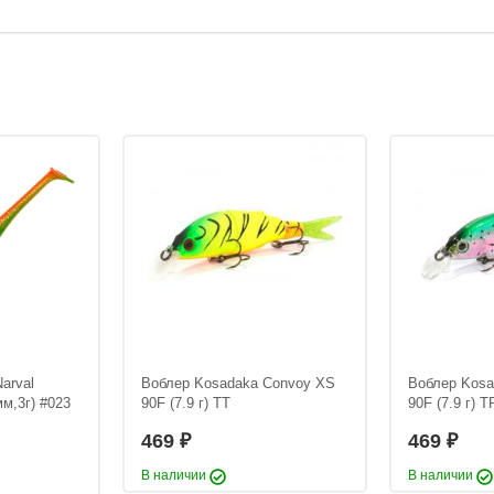
arval
Воблер Kosadaka Convoy XS
Воблер Kosa
мм,3г) #023
90F (7.9 г) TT
90F (7.9 г) T
469
469
₽
₽
В наличии
В наличии