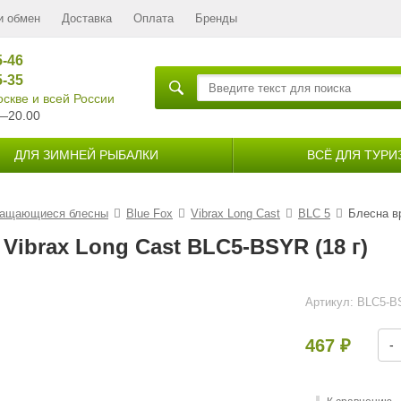
и обмен
Доставка
Оплата
Бренды
5-46
5-35
скве и всей России
—20.00
ДЛЯ ЗИМНЕЙ РЫБАЛКИ
ВСЁ ДЛЯ ТУРИ
ащающиеся блесны
Blue Fox
Vibrax Long Cast
BLC 5
Блесна в
ibrax Long Cast BLC5-BSYR (18 г)
Артикул:
BLC5-B
467
-
₽