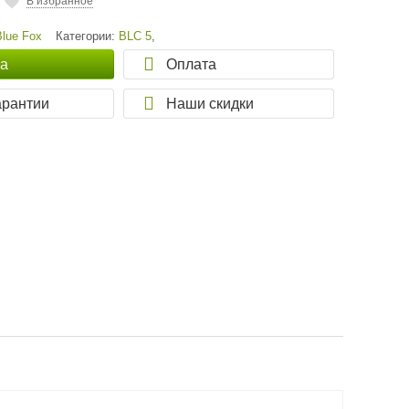
В избранное
Blue Fox
Категории:
BLC 5
,
ка
Оплата
арантии
Наши скидки