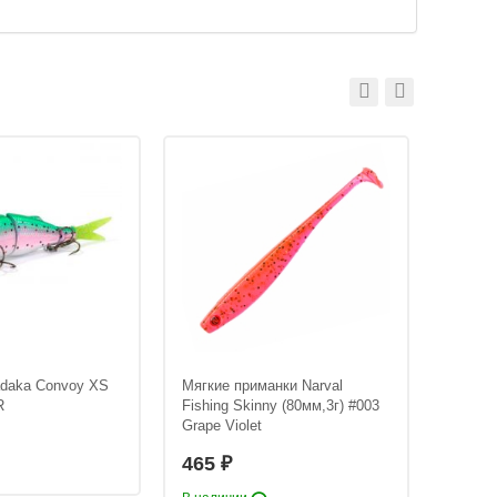
daka Convoy XS
Мягкие приманки Narval
Мягкие
R
Fishing Skinny (80мм,3г) #003
Fishin
Grape Violet
Magic 
465
465
₽