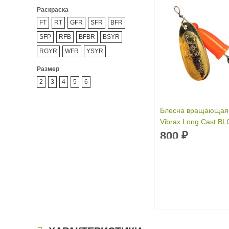
Раскраска
FT
RT
GFR
SFR
BFR
SFP
RFB
BFBR
BSYR
RGYR
WFR
YSYR
Размер
2
3
4
5
6
Блесна вращающаяс
Vibrax Long Cast B
г)
800
₽
Вес приманки:
14 г
Раскраска:
GFR
Размер:
4