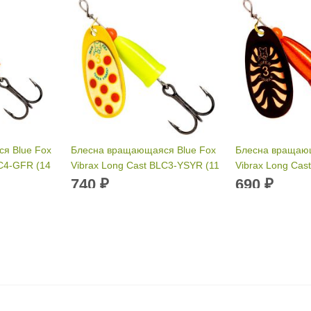
я Blue Fox
Блесна вращающаяся Blue Fox
Блесна вращающ
LC4-GFR (14
Vibrax Long Cast BLC3-YSYR (11
Vibrax Long Cas
г)
г)
740
690
₽
₽
Вес приманки:
11 г
Вес приманки:
Раскраска:
YSYR
Раскраска:
BF
Размер:
3
Размер:
2