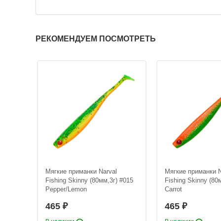
РЕКОМЕНДУЕМ ПОСМОТРЕТЬ
Lucky
Мягкие приманки Narval
Мягкие приманки N
ker
Fishing Skinny (80мм,3г) #015
Fishing Skinny (80
Pepper/Lemon
Carrot
465
465
₽
₽