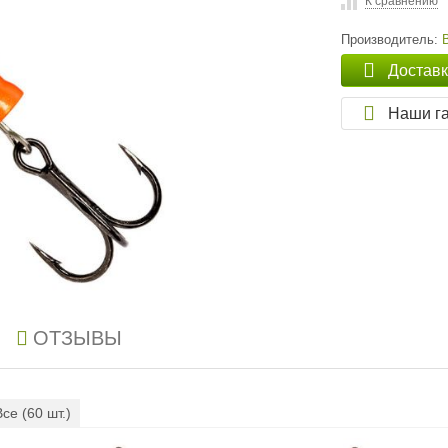
К сравнению
Производитель:
Достав
Наши г
ОТЗЫВЫ
Все (
60
шт.)