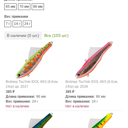
65 мм
70 мм
86 мм
Вес приманки
7 г
14 г
24 г
В наличии (
0
шт.)
Все (
103
шт.)
Воблер TsuYoki IDOL 86S (8.6см,
Воблер TsuYoki IDOL 86S (8.6см,
24гр) цв. Z037
24гр) цв. Z038
385
385
₽
₽
Длина приманки:
86 мм
Длина приманки:
86 мм
Вес приманки:
24 г
Вес приманки:
24 г
Нет в наличии
Нет в наличии