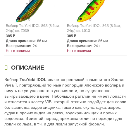
Воблер TsuYoki IDOL 86S (8.6см,
Воблер TsuYoki IDOL 86S (8.6см,
24гр) цв. Z039
24гр) цв. L013
385
385
₽
₽
Длина приманки:
86 мм
Длина приманки:
86 мм
Вес приманки:
24 г
Вес приманки:
24 г
Нет в наличии
Нет в наличии
ОПИСАНИЕ
Воблер
TsuYoki IDOL
является репликой знаменитого Saurus
Vivra T, повторяющий точные пропорции японского воблера и
ничуть не уступающего в уловистости, но существенно
выигрывающего в цене. Небольшой раттлин не имеет лопасти
Воблер TsuYoki IDOL 86S (8.6см,
Воблер TsuYoki IDOL 86S (8.6см,
и относится к классу VIB, который отлично подойдет для ловли
24гр) цв. L107
24гр) цв. L162
большинства видов хищника, такого как: окунь, щука, жерех,
385
385
₽
₽
судак и прочих видов на реках, водохранилищах и прочих
Длина приманки:
86 мм
Длина приманки:
86 мм
водоемах. В зимний период приманка отлично подходит для
Вес приманки:
24 г
Вес приманки:
24 г
ловли со льда, в т.ч. и для ловли запускной форели.
Нет в наличии
Нет в наличии