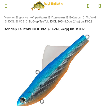
Главная
для летней рыбалки
Приманки
Воблеры
TsuYoki
IDOL
86S
Воблер TsuYoki IDOL 86S (8.6см, 24гр) цв. K002
Воблер TsuYoki IDOL 86S (8.6см, 24гр) цв. K002