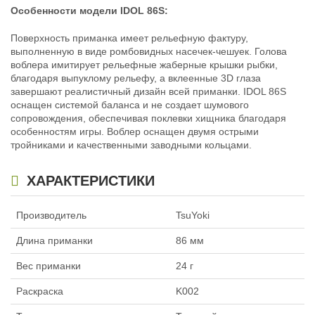
Особенности модели IDOL 86S:
Поверхность приманка имеет рельефную фактуру,
выполненную в виде ромбовидных насечек-чешуек. Голова
воблера имитирует рельефные жаберные крышки рыбки,
благодаря выпуклому рельефу, а вклеенные 3D глаза
завершают реалистичный дизайн всей приманки. IDOL 86S
Воблер TsuYoki IDOL 86S (8.6см,
Воблер TsuYoki IDOL 86S (8.6см,
оснащен системой баланса и не создает шумового
24гр) цв. L614
24гр) цв. N420
сопровождения, обеспечивая поклевки хищника благодаря
385
385
₽
₽
особенностям игры. Воблер оснащен двумя острыми
Длина приманки:
86 мм
Длина приманки:
86 мм
тройниками и качественными заводными кольцами.
Вес приманки:
24 г
Вес приманки:
24 г
Нет в наличии
Нет в наличии
ХАРАКТЕРИСТИКИ
Производитель
TsuYoki
Длина приманки
86 мм
Вес приманки
24 г
Воблер TsuYoki IDOL 86S (8.6см,
Воблер TsuYoki IDOL 86S (8.6см,
24гр) цв. TSFRU
24гр) цв. Y298R
Раскраска
K002
385
385
₽
₽
Длина приманки:
86 мм
Длина приманки:
86 мм