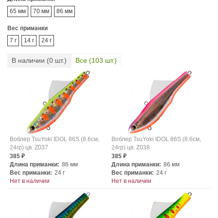
65 мм
70 мм
86 мм
Вес приманки
7 г
14 г
24 г
В наличии (
0
шт.)
Все (
103
шт.)
Воблер TsuYoki IDOL 86S (8.6см,
Воблер TsuYoki IDOL 86S (8.6см,
24гр) цв. Z037
24гр) цв. Z038
385
385
₽
₽
Длина приманки:
86 мм
Длина приманки:
86 мм
Вес приманки:
24 г
Вес приманки:
24 г
Нет в наличии
Нет в наличии