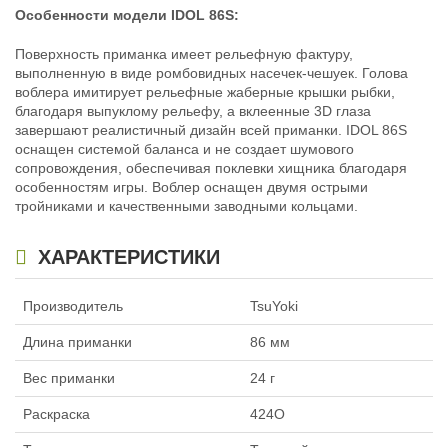
Особенности модели IDOL 86S:
Поверхность приманка имеет рельефную фактуру,
выполненную в виде ромбовидных насечек-чешуек. Голова
воблера имитирует рельефные жаберные крышки рыбки,
благодаря выпуклому рельефу, а вклеенные 3D глаза
завершают реалистичный дизайн всей приманки. IDOL 86S
Воблер TsuYoki IDOL 86S (8.6см,
Воблер TsuYoki IDOL 86S (8.6см,
оснащен системой баланса и не создает шумового
24гр) цв. L614
24гр) цв. N420
сопровождения, обеспечивая поклевки хищника благодаря
385
385
₽
₽
особенностям игры. Воблер оснащен двумя острыми
Длина приманки:
86 мм
Длина приманки:
86 мм
тройниками и качественными заводными кольцами.
Вес приманки:
24 г
Вес приманки:
24 г
Нет в наличии
Нет в наличии
ХАРАКТЕРИСТИКИ
Производитель
TsuYoki
Длина приманки
86 мм
Вес приманки
24 г
Воблер TsuYoki IDOL 86S (8.6см,
Воблер TsuYoki IDOL 86S (8.6см,
24гр) цв. TSFRU
24гр) цв. Y298R
Раскраска
424O
385
385
₽
₽
Длина приманки:
86 мм
Длина приманки:
86 мм