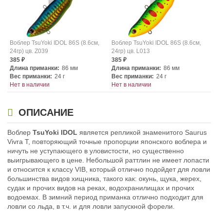
Воблер TsuYoki IDOL 86S (8.6см,
Воблер TsuYoki IDOL 86S (8.6см,
24гр) цв. Z039
24гр) цв. L013
385
385
₽
₽
Длина приманки:
86 мм
Длина приманки:
86 мм
Вес приманки:
24 г
Вес приманки:
24 г
Нет в наличии
Нет в наличии
ОПИСАНИЕ
Воблер
TsuYoki IDOL
является репликой знаменитого Saurus
Vivra T, повторяющий точные пропорции японского воблера и
ничуть не уступающего в уловистости, но существенно
выигрывающего в цене. Небольшой раттлин не имеет лопасти
Воблер TsuYoki IDOL 86S (8.6см,
Воблер TsuYoki IDOL 86S (8.6см,
и относится к классу VIB, который отлично подойдет для ловли
24гр) цв. L107
24гр) цв. L162
большинства видов хищника, такого как: окунь, щука, жерех,
385
385
₽
₽
судак и прочих видов на реках, водохранилищах и прочих
Длина приманки:
86 мм
Длина приманки:
86 мм
водоемах. В зимний период приманка отлично подходит для
Вес приманки:
24 г
Вес приманки:
24 г
ловли со льда, в т.ч. и для ловли запускной форели.
Нет в наличии
Нет в наличии